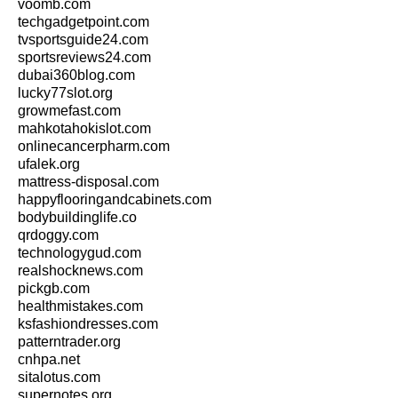
voomb.com
techgadgetpoint.com
tvsportsguide24.com
sportsreviews24.com
dubai360blog.com
lucky77slot.org
growmefast.com
mahkotahokislot.com
onlinecancerpharm.com
ufalek.org
mattress-disposal.com
happyflooringandcabinets.com
bodybuildinglife.co
qrdoggy.com
technologygud.com
realshocknews.com
pickgb.com
healthmistakes.com
ksfashiondresses.com
patterntrader.org
cnhpa.net
sitalotus.com
supernotes.org