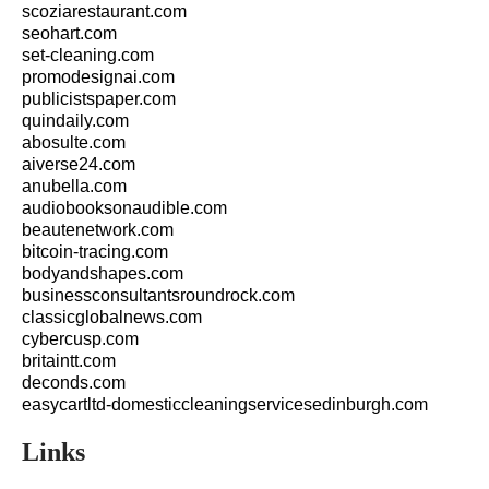
scoziarestaurant.com
seohart.com
set-cleaning.com
promodesignai.com
publicistspaper.com
quindaily.com
abosulte.com
aiverse24.com
anubella.com
audiobooksonaudible.com
beautenetwork.com
bitcoin-tracing.com
bodyandshapes.com
businessconsultantsroundrock.com
classicglobalnews.com
cybercusp.com
britaintt.com
deconds.com
easycartltd-domesticcleaningservicesedinburgh.com
Links