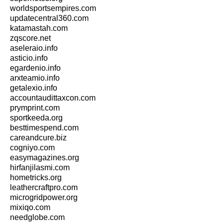
worldsportsempires.com
updatecentral360.com
katamastah.com
zqscore.net
aseleraio.info
asticio.info
egardenio.info
arxteamio.info
getalexio.info
accountaudittaxcon.com
prymprint.com
sportkeeda.org
besttimespend.com
careandcure.biz
cogniyo.com
easymagazines.org
hirfanjilasmi.com
hometricks.org
leathercraftpro.com
microgridpower.org
mixiqo.com
needglobe.com