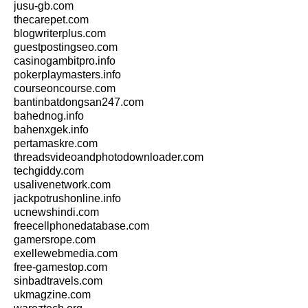
jusu-gb.com
thecarepet.com
blogwriterplus.com
guestpostingseo.com
casinogambitpro.info
pokerplaymasters.info
courseoncourse.com
bantinbatdongsan247.com
bahednog.info
bahenxgek.info
pertamaskre.com
threadsvideoandphotodownloader.com
techgiddy.com
usalivenetwork.com
jackpotrushonline.info
ucnewshindi.com
freecellphonedatabase.com
gamersrope.com
exellewebmedia.com
free-gamestop.com
sinbadtravels.com
ukmagzine.com