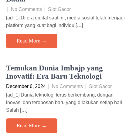
|
No Comments
|
Slot Gacor
[ad_1] Di era digital saat ini, media sosial telah menjadi
platform yang kuat bagi individu […]
Read More →
Temukan Dunia Imbajp yang
Inovatif: Era Baru Teknologi
December 6, 2024
|
No Comments
|
Slot Gacor
[ad_1] Dunia teknologi terus berkembang, dengan
inovasi dan terobosan baru yang dilakukan setiap hari.
Salah […]
Read More →