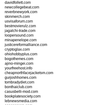
davidfollett.com
newcollegebeat.com
reverbnewyork.com
skinmerch.com
usvisaforum.com
bestmovierulz.com
jagalchi-trade.com
loopersound.com
minapenelope.com
justicereformalliance.com
cryptoglax.com
ohiohobbyplus.com
bogothemes.com
ajino-mingei.com
yourfreehost.info
cheapnorthfacejacketsm.com
gurjoshhomes.com
tombradydiet.com
bonthaiclub.com
casusbelli-mod.com
bookplatesociety.com
lebnewsmedia.com