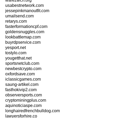
wareztech.org
usabestnetwork.com
jessepinkmanoutfit.com
umailsend.com
retarys.com
fasterformationcpf.com
goldensnuggles.com
lookbattlemap.com
buyrdpservice.com
yesport.net
tostylo.com
yougetthat.net
sportsnetclub.com
newbestcrypto.com
oxfordsave.com
iclassicgames.com
saung-artikel.com
fasthokivip2.com
observersports.com
cryptominingplus.com
aquinoticiaspe.com
longhairedfrenchbulldog.com
lawyersforhire.co