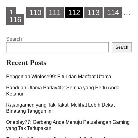
Posts
1
…
110
111
112
113
114
…
navigation
116
Search
Search
Recent Posts
Pengertian Winlose99: Fitur dan Manfaat Utama
Panduan Utama Parlay4D: Semua yang Perlu Anda
Ketahui
Rajangamen yang Tak Takut: Melihat Lebih Dekat
Binatang Tangguh Ini
Oneplay77: Gerbang Anda Menuju Petualangan Gaming
yang Tak Terlupakan