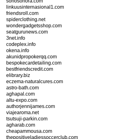
sonosonora.com
linkuusinternasional1.com
friendsroll.com
spiderclothing.net
wondergadgetsshop.com
seatgurunews.com
3net.info
codeplex.info
okena.info
akunidpropokerqq.com
bespokecardetailing.com
bestfriendscredit.com
elibrary.biz
eczema-naturalcures.com
astro-bath.com
aghapal.com
altu-expo.com
authorjennijames.com
viajearoma.net
tsutsuji-parkin.com
agharab.com
cheapammousa.com
thepositiveladiessoccerclub.com