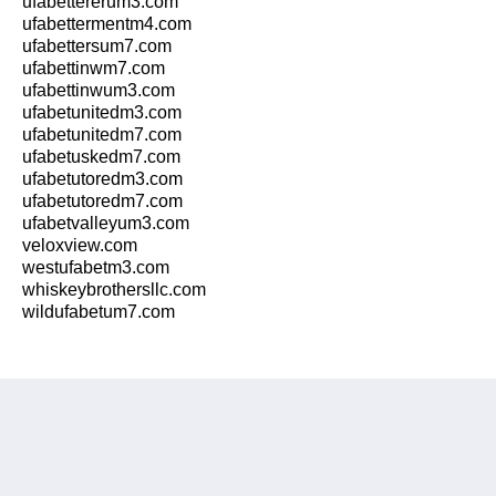
ufabettererum3.com
ufabettermentm4.com
ufabettersum7.com
ufabettinwm7.com
ufabettinwum3.com
ufabetunitedm3.com
ufabetunitedm7.com
ufabetuskedm7.com
ufabetutoredm3.com
ufabetutoredm7.com
ufabetvalleyum3.com
veloxview.com
westufabetm3.com
whiskeybrothersllc.com
wildufabetum7.com