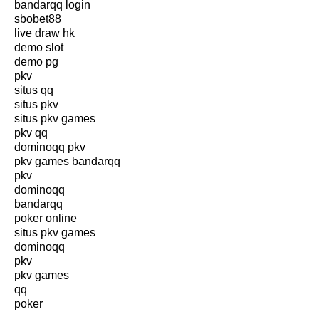
bandarqq login
sbobet88
live draw hk
demo slot
demo pg
pkv
situs qq
situs pkv
situs pkv games
pkv qq
dominoqq pkv
pkv games bandarqq
pkv
dominoqq
bandarqq
poker online
situs pkv games
dominoqq
pkv
pkv games
qq
poker