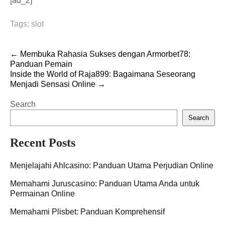
[ad_2]
Tags:
slot
Post
←
Membuka Rahasia Sukses dengan Armorbet78:
Panduan Pemain
navigation
Inside the World of Raja899: Bagaimana Seseorang
Menjadi Sensasi Online
→
Search
Search
Recent Posts
Menjelajahi Ahlcasino: Panduan Utama Perjudian Online
Memahami Juruscasino: Panduan Utama Anda untuk
Permainan Online
Memahami Plisbet: Panduan Komprehensif