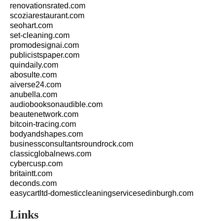
renovationsrated.com
scoziarestaurant.com
seohart.com
set-cleaning.com
promodesignai.com
publicistspaper.com
quindaily.com
abosulte.com
aiverse24.com
anubella.com
audiobooksonaudible.com
beautenetwork.com
bitcoin-tracing.com
bodyandshapes.com
businessconsultantsroundrock.com
classicglobalnews.com
cybercusp.com
britaintt.com
deconds.com
easycartltd-domesticcleaningservicesedinburgh.com
Links