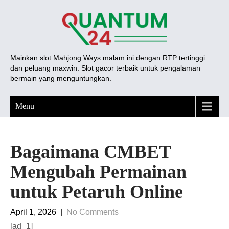
Mainkan slot Mahjong Ways malam ini dengan RTP tertinggi
dan peluang maxwin. Slot gacor terbaik untuk pengalaman
bermain yang menguntungkan.
Menu
Bagaimana CMBET
Mengubah Permainan
untuk Petaruh Online
April 1, 2026
|
No Comments
[ad_1]