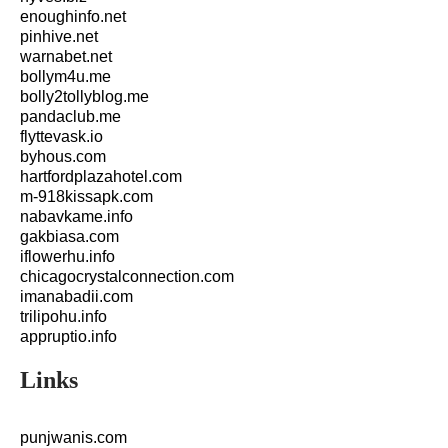
enoughinfo.net
pinhive.net
warnabet.net
bollym4u.me
bolly2tollyblog.me
pandaclub.me
flyttevask.io
byhous.com
hartfordplazahotel.com
m-918kissapk.com
nabavkame.info
gakbiasa.com
iflowerhu.info
chicagocrystalconnection.com
imanabadii.com
trilipohu.info
appruptio.info
Links
punjwanis.com