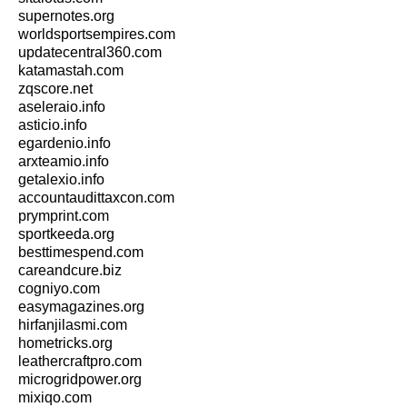
supernotes.org
worldsportsempires.com
updatecentral360.com
katamastah.com
zqscore.net
aseleraio.info
asticio.info
egardenio.info
arxteamio.info
getalexio.info
accountaudittaxcon.com
prymprint.com
sportkeeda.org
besttimespend.com
careandcure.biz
cogniyo.com
easymagazines.org
hirfanjilasmi.com
hometricks.org
leathercraftpro.com
microgridpower.org
mixiqo.com