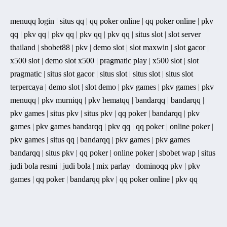
menuqq login
|
situs qq
|
qq poker online
|
qq poker online
|
pkv
qq
|
pkv qq
|
pkv qq
|
pkv qq
|
pkv qq
|
situs slot
|
slot server
thailand
|
sbobet88
|
pkv
|
demo slot
|
slot maxwin
|
slot gacor
|
x500 slot
|
demo slot x500
|
pragmatic play
|
x500 slot
|
slot
pragmatic
|
situs slot gacor
|
situs slot
|
situs slot
|
situs slot
terpercaya
|
demo slot
|
slot demo
|
pkv games
|
pkv games
|
pkv
menuqq
|
pkv murniqq
|
pkv hematqq
|
bandarqq
|
bandarqq
|
pkv games
|
situs pkv
|
situs pkv
|
qq poker
|
bandarqq
|
pkv
games
|
pkv games bandarqq
|
pkv qq
|
qq poker
|
online poker
|
pkv games
|
situs qq
|
bandarqq
|
pkv games
|
pkv games
bandarqq
|
situs pkv
|
qq poker
|
online poker
|
sbobet wap
|
situs
judi bola resmi
|
judi bola
|
mix parlay
|
dominoqq pkv
|
pkv
games
|
qq poker
|
bandarqq pkv
|
qq poker online
|
pkv qq