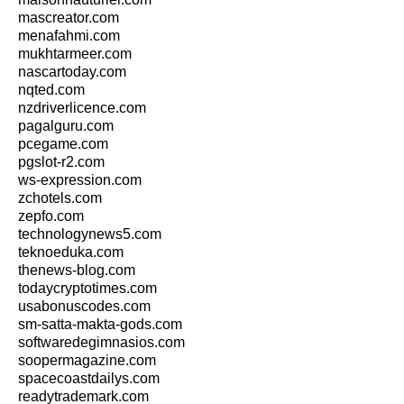
mascreator.com
menafahmi.com
mukhtarmeer.com
nascartoday.com
nqted.com
nzdriverlicence.com
pagalguru.com
pcegame.com
pgslot-r2.com
ws-expression.com
zchotels.com
zepfo.com
technologynews5.com
teknoeduka.com
thenews-blog.com
todaycryptotimes.com
usabonuscodes.com
sm-satta-makta-gods.com
softwaredegimnasios.com
soopermagazine.com
spacecoastdailys.com
readytrademark.com