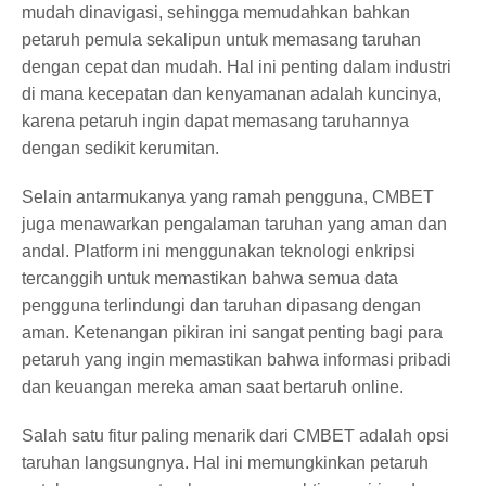
mudah dinavigasi, sehingga memudahkan bahkan
petaruh pemula sekalipun untuk memasang taruhan
dengan cepat dan mudah. Hal ini penting dalam industri
di mana kecepatan dan kenyamanan adalah kuncinya,
karena petaruh ingin dapat memasang taruhannya
dengan sedikit kerumitan.
Selain antarmukanya yang ramah pengguna, CMBET
juga menawarkan pengalaman taruhan yang aman dan
andal. Platform ini menggunakan teknologi enkripsi
tercanggih untuk memastikan bahwa semua data
pengguna terlindungi dan taruhan dipasang dengan
aman. Ketenangan pikiran ini sangat penting bagi para
petaruh yang ingin memastikan bahwa informasi pribadi
dan keuangan mereka aman saat bertaruh online.
Salah satu fitur paling menarik dari CMBET adalah opsi
taruhan langsungnya. Hal ini memungkinkan petaruh