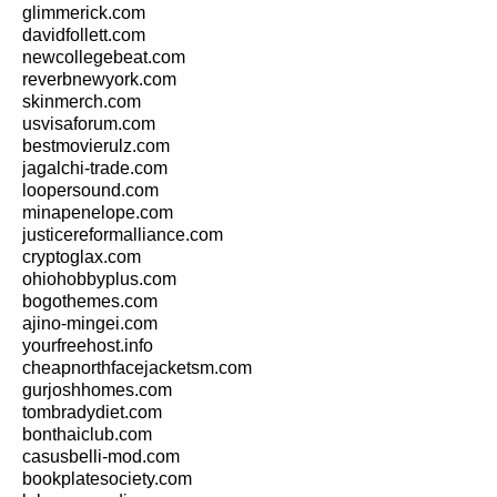
glimmerick.com
davidfollett.com
newcollegebeat.com
reverbnewyork.com
skinmerch.com
usvisaforum.com
bestmovierulz.com
jagalchi-trade.com
loopersound.com
minapenelope.com
justicereformalliance.com
cryptoglax.com
ohiohobbyplus.com
bogothemes.com
ajino-mingei.com
yourfreehost.info
cheapnorthfacejacketsm.com
gurjoshhomes.com
tombradydiet.com
bonthaiclub.com
casusbelli-mod.com
bookplatesociety.com