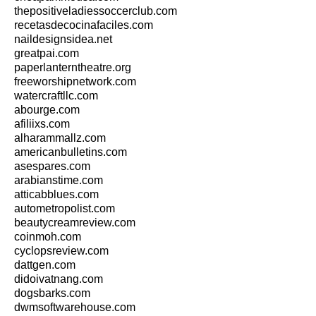
thepositiveladiessoccerclub.com
recetasdecocinafaciles.com
naildesignsidea.net
greatpai.com
paperlanterntheatre.org
freeworshipnetwork.com
watercraftllc.com
abourge.com
afiliixs.com
alharammallz.com
americanbulletins.com
asespares.com
arabianstime.com
atticabblues.com
autometropolist.com
beautycreamreview.com
coinmoh.com
cyclopsreview.com
dattgen.com
didoivatnang.com
dogsbarks.com
dwmsoftwarehouse.com