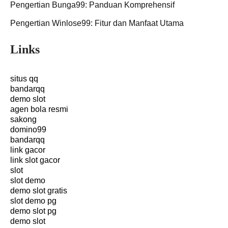
Pengertian Bunga99: Panduan Komprehensif
Pengertian Winlose99: Fitur dan Manfaat Utama
Links
situs qq
bandarqq
demo slot
agen bola resmi
sakong
domino99
bandarqq
link gacor
link slot gacor
slot
slot demo
demo slot gratis
slot demo pg
demo slot pg
demo slot