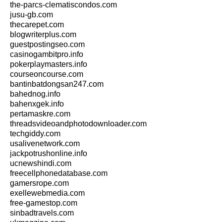
the-parcs-clematiscondos.com
jusu-gb.com
thecarepet.com
blogwriterplus.com
guestpostingseo.com
casinogambitpro.info
pokerplaymasters.info
courseoncourse.com
bantinbatdongsan247.com
bahednog.info
bahenxgek.info
pertamaskre.com
threadsvideoandphotodownloader.com
techgiddy.com
usalivenetwork.com
jackpotrushonline.info
ucnewshindi.com
freecellphonedatabase.com
gamersrope.com
exellewebmedia.com
free-gamestop.com
sinbadtravels.com