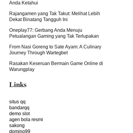
Anda Ketahui
Rajangamen yang Tak Takut: Melihat Lebih
Dekat Binatang Tangguh Ini
Oneplay77: Gerbang Anda Menuju
Petualangan Gaming yang Tak Terlupakan
From Nasi Goreng to Sate Ayam: A Culinary
Journey Through Wartegbet
Rasakan Keseruan Bermain Game Online di
Warungplay
Links
situs qq
bandarqq
demo slot
agen bola resmi
sakong
domino99