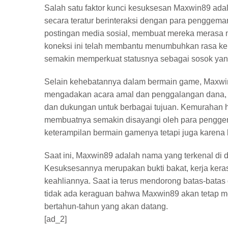
Salah satu faktor kunci kesuksesan Maxwin89 adal
secara teratur berinteraksi dengan para penggemar
postingan media sosial, membuat mereka merasa m
koneksi ini telah membantu menumbuhkan rasa keb
semakin memperkuat statusnya sebagai sosok yang
Selain kehebatannya dalam bermain game, Maxwin
mengadakan acara amal dan penggalangan dana, 
dan dukungan untuk berbagai tujuan. Kemurahan h
membuatnya semakin disayangi oleh para pengge
keterampilan bermain gamenya tetapi juga karena 
Saat ini, Maxwin89 adalah nama yang terkenal di d
Kesuksesannya merupakan bukti bakat, kerja keras
keahliannya. Saat ia terus mendorong batas-bata
tidak ada keraguan bahwa Maxwin89 akan tetap m
bertahun-tahun yang akan datang.
[ad_2]