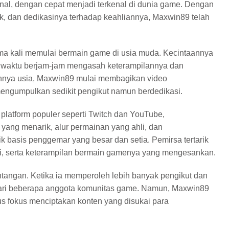
nal, dengan cepat menjadi terkenal di dunia game. Dengan
ik, dan dedikasinya terhadap keahliannya, Maxwin89 telah
ma kali memulai bermain game di usia muda. Kecintaannya
 waktu berjam-jam mengasah keterampilannya dan
hnya usia, Maxwin89 mulai membagikan video
mengumpulkan sedikit pengikut namun berdedikasi.
platform populer seperti Twitch dan YouTube,
yang menarik, alur permainan yang ahli, dan
 basis penggemar yang besar dan setia. Pemirsa tertarik
ti, serta keterampilan bermain gamenya yang mengesankan.
angan. Ketika ia memperoleh lebih banyak pengikut dan
k dari beberapa anggota komunitas game. Namun, Maxwin89
s fokus menciptakan konten yang disukai para