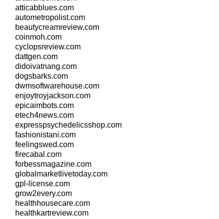
atticabblues.com
autometropolist.com
beautycreamreview.com
coinmoh.com
cyclopsreview.com
dattgen.com
didoivatnang.com
dogsbarks.com
dwmsoftwarehouse.com
enjoytroyjackson.com
epicaimbots.com
etech4news.com
expresspsychedelicsshop.com
fashionistani.com
feelingswed.com
firecabal.com
forbessmagazine.com
globalmarketlivetoday.com
gpl-license.com
grow2every.com
healthhousecare.com
healthkartreview.com