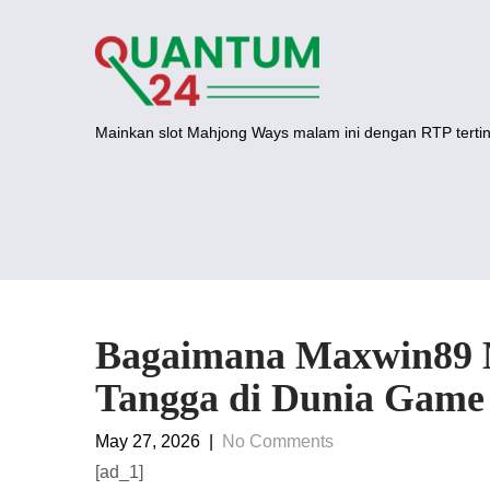
Mainkan slot Mahjong Ways malam ini dengan RTP terti
Bagaimana Maxwin89
Tangga di Dunia Game
May 27, 2026
|
No Comments
[ad_1]