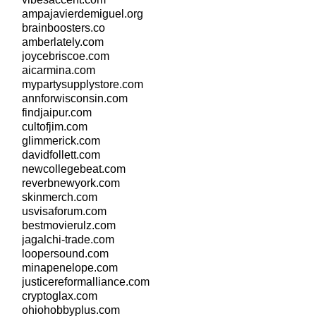
ampajavierdemiguel.org
brainboosters.co
amberlately.com
joycebriscoe.com
aicarmina.com
mypartysupplystore.com
annforwisconsin.com
findjaipur.com
cultofjim.com
glimmerick.com
davidfollett.com
newcollegebeat.com
reverbnewyork.com
skinmerch.com
usvisaforum.com
bestmovierulz.com
jagalchi-trade.com
loopersound.com
minapenelope.com
justicereformalliance.com
cryptoglax.com
ohiohobbyplus.com