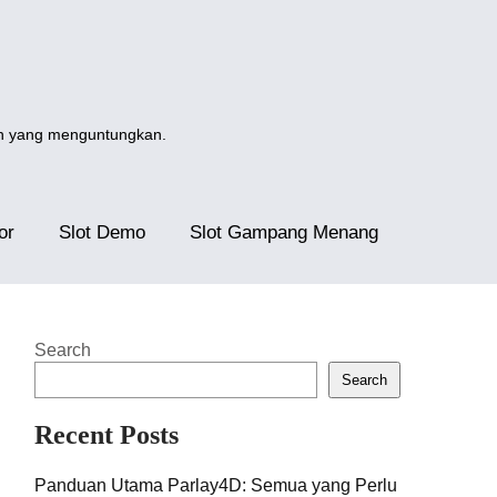
in yang menguntungkan.
or
Slot Demo
Slot Gampang Menang
Search
Search
Recent Posts
Panduan Utama Parlay4D: Semua yang Perlu