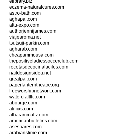
elibrary.biz
eczema-naturalcures.com
astro-bath.com
aghapal.com
altu-expo.com
authorjennijames.com
viajearoma.net
tsutsuji-parkin.com
agharab.com
cheapammousa.com
thepositiveladiessoccerclub.com
recetasdecocinafaciles.com
naildesignsidea.net
greatpai.com
paperlanterntheatre.org
freeworshipnetwork.com
watercraftllc.com
abourge.com
afiliixs.com
alharammallz.com
americanbulletins.com
asespares.com
arabianstime.com