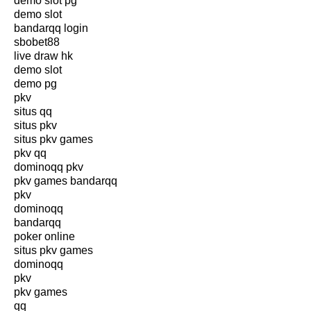
demo slot pg
demo slot
bandarqq login
sbobet88
live draw hk
demo slot
demo pg
pkv
situs qq
situs pkv
situs pkv games
pkv qq
dominoqq pkv
pkv games bandarqq
pkv
dominoqq
bandarqq
poker online
situs pkv games
dominoqq
pkv
pkv games
qq