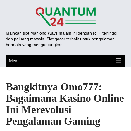
Mainkan slot Mahjong Ways malam ini dengan RTP tertinggi
dan peluang maxwin. Slot gacor terbaik untuk pengalaman
bermain yang menguntungkan.
Menu
Bangkitnya Omo777:
Bagaimana Kasino Online
Ini Merevolusi
Pengalaman Gaming