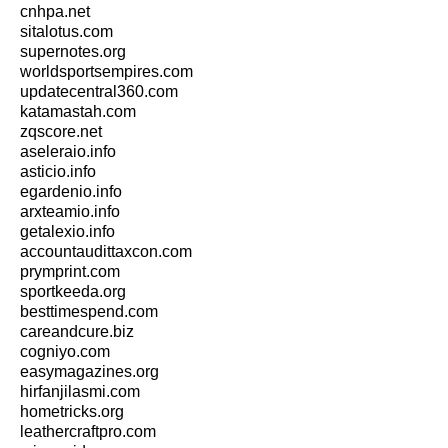
cnhpa.net
sitalotus.com
supernotes.org
worldsportsempires.com
updatecentral360.com
katamastah.com
zqscore.net
aseleraio.info
asticio.info
egardenio.info
arxteamio.info
getalexio.info
accountaudittaxcon.com
prymprint.com
sportkeeda.org
besttimespend.com
careandcure.biz
cogniyo.com
easymagazines.org
hirfanjilasmi.com
hometricks.org
leathercraftpro.com