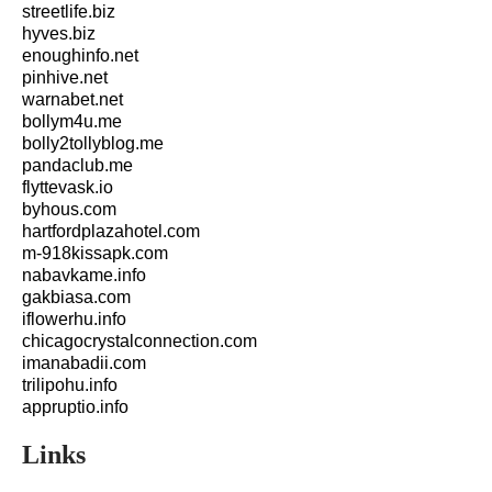
streetlife.biz
hyves.biz
enoughinfo.net
pinhive.net
warnabet.net
bollym4u.me
bolly2tollyblog.me
pandaclub.me
flyttevask.io
byhous.com
hartfordplazahotel.com
m-918kissapk.com
nabavkame.info
gakbiasa.com
iflowerhu.info
chicagocrystalconnection.com
imanabadii.com
trilipohu.info
appruptio.info
Links