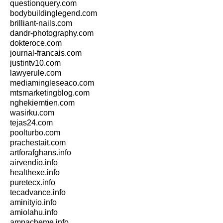
questionquery.com
bodybuildinglegend.com
brilliant-nails.com
dandr-photography.com
dokteroce.com
journal-francais.com
justintv10.com
lawyerule.com
mediamingleseaco.com
mtsmarketingblog.com
nghekiemtien.com
wasirku.com
tejas24.com
poolturbo.com
prachestait.com
artforafghans.info
airvendio.info
healthexe.info
puretecx.info
tecadvance.info
aminityio.info
amiolahu.info
ampacheme.info