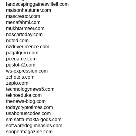
landscapinggainesvillefl.com
maisonhauturier.com
mascreator.com
menafahmi.com
mukhtarmeer.com
nascartoday.com
nqted.com
nzdriverlicence.com
pagalguru.com
pcegame.com
pgslot-r2.com
ws-expression.com
zchotels.com
zepfo.com
technologynews5.com
teknoeduka.com
thenews-blog.com
todaycryptotimes.com
usabonuscodes.com
sm-satta-makta-gods.com
softwaredegimnasios.com
soopermagazine.com