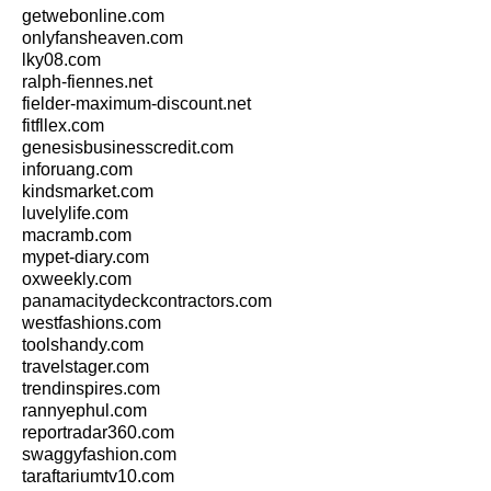
getwebonline.com
onlyfansheaven.com
lky08.com
ralph-fiennes.net
fielder-maximum-discount.net
fitfllex.com
genesisbusinesscredit.com
inforuang.com
kindsmarket.com
luvelylife.com
macramb.com
mypet-diary.com
oxweekly.com
panamacitydeckcontractors.com
westfashions.com
toolshandy.com
travelstager.com
trendinspires.com
rannyephul.com
reportradar360.com
swaggyfashion.com
taraftariumtv10.com