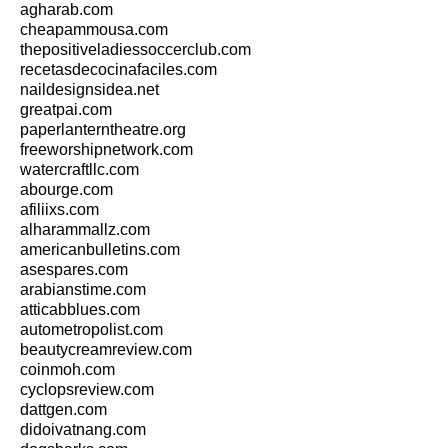
agharab.com
cheapammousa.com
thepositiveladiessoccerclub.com
recetasdecocinafaciles.com
naildesignsidea.net
greatpai.com
paperlanterntheatre.org
freeworshipnetwork.com
watercraftllc.com
abourge.com
afiliixs.com
alharammallz.com
americanbulletins.com
asespares.com
arabianstime.com
atticabblues.com
autometropolist.com
beautycreamreview.com
coinmoh.com
cyclopsreview.com
dattgen.com
didoivatnang.com