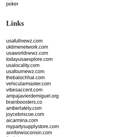
poker
Links
usafullnewz.com
uktimenetwork.com
usaworldnewz.com
todayusaexplore.com
usalocality.com
usafournewz.com
thebalochhal.com
vehicularmaster.com
vibesaccent.com
ampajavierdemiguel.org
brainboosters.co
amberlately.com
joycebriscoe.com
aicarmina.com
mypartysupplystore.com
annforwisconsin.com