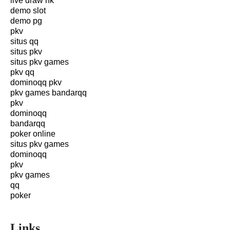
live draw hk
demo slot
demo pg
pkv
situs qq
situs pkv
situs pkv games
pkv qq
dominoqq pkv
pkv games bandarqq
pkv
dominoqq
bandarqq
poker online
situs pkv games
dominoqq
pkv
pkv games
qq
poker
Links