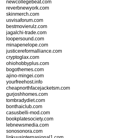
newcollegebeat.com
reverbnewyork.com
skinmerch.com
usvisaforum.com
bestmovierulz.com
jagalchi-trade.com
loopersound.com
minapenelope.com
justicereformalliance.com
cryptoglax.com
ohiohobbyplus.com
bogothemes.com
ajino-mingei.com
yourfreehost.info
cheapnorthfacejacketsm.com
gurjoshhomes.com
tombradydiet.com
bonthaiclub.com
casusbelli-mod.com
bookplatesociety.com
lebnewsmedia.com
sonosonora.com
linkuusinternasional1.com