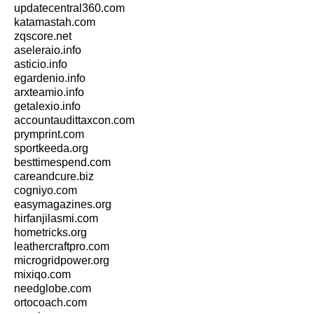
updatecentral360.com
katamastah.com
zqscore.net
aseleraio.info
asticio.info
egardenio.info
arxteamio.info
getalexio.info
accountaudittaxcon.com
prymprint.com
sportkeeda.org
besttimespend.com
careandcure.biz
cogniyo.com
easymagazines.org
hirfanjilasmi.com
hometricks.org
leathercraftpro.com
microgridpower.org
mixiqo.com
needglobe.com
ortocoach.com