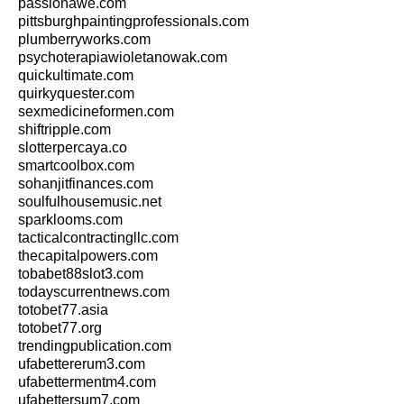
passionawe.com
pittsburghpaintingprofessionals.com
plumberryworks.com
psychoterapiawioletanowak.com
quickultimate.com
quirkyquester.com
sexmedicineformen.com
shiftripple.com
slotterpercaya.co
smartcoolbox.com
sohanjitfinances.com
soulfulhousemusic.net
sparklooms.com
tacticalcontractingllc.com
thecapitalpowers.com
tobabet88slot3.com
todayscurrentnews.com
totobet77.asia
totobet77.org
trendingpublication.com
ufabettererum3.com
ufabettermentm4.com
ufabettersum7.com