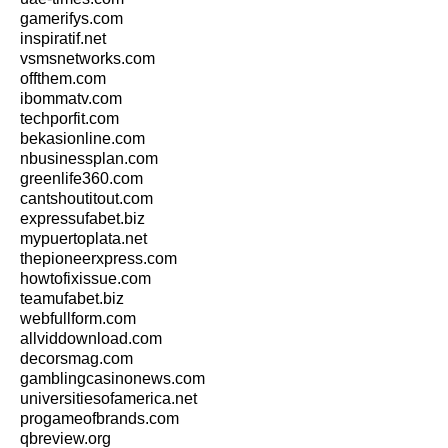
gamerifys.com
inspiratif.net
vsmsnetworks.com
offthem.com
ibommatv.com
techporfit.com
bekasionline.com
nbusinessplan.com
greenlife360.com
cantshoutitout.com
expressufabet.biz
mypuertoplata.net
thepioneerxpress.com
howtofixissue.com
teamufabet.biz
webfullform.com
allviddownload.com
decorsmag.com
gamblingcasinonews.com
universitiesofamerica.net
progameofbrands.com
qbreview.org