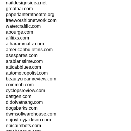
naildesignsidea.net
greatpai.com
paperlanterntheatre.org
freeworshipnetwork.com
watercraftllc.com
abourge.com
afiliixs.com
alharammallz.com
americanbulletins.com
asespares.com
arabianstime.com
atticabblues.com
autometropolist.com
beautycreamreview.com
coinmoh.com
cyclopsreview.com
dattgen.com
didoivatnang.com
dogsbarks.com
dwmsoftwarehouse.com
enjoytroyjackson.com
epicaimbots.com