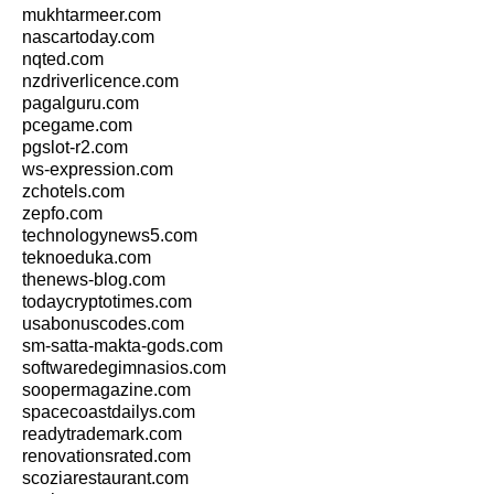
mukhtarmeer.com
nascartoday.com
nqted.com
nzdriverlicence.com
pagalguru.com
pcegame.com
pgslot-r2.com
ws-expression.com
zchotels.com
zepfo.com
technologynews5.com
teknoeduka.com
thenews-blog.com
todaycryptotimes.com
usabonuscodes.com
sm-satta-makta-gods.com
softwaredegimnasios.com
soopermagazine.com
spacecoastdailys.com
readytrademark.com
renovationsrated.com
scoziarestaurant.com