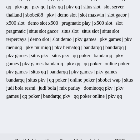
qq
|
pkv qq
|
pkv qq
|
pkv qq
|
pkv qq
|
situs slot
|
slot server
thailand
|
sbobet88
|
pkv
|
demo slot
|
slot maxwin
|
slot gacor
|
x500 slot
|
demo slot x500
|
pragmatic play
|
x500 slot
|
slot
pragmatic
|
situs slot gacor
|
situs slot
|
situs slot
|
situs slot
terpercaya
|
demo slot
|
slot demo
|
pkv games
|
pkv games
|
pkv
menuqq
|
pkv murniqq
|
pkv hematqq
|
bandarqq
|
bandarqq
|
pkv games
|
situs pkv
|
situs pkv
|
qq poker
|
bandarqq
|
pkv
games
|
pkv games bandarqq
|
pkv qq
|
qq poker
|
online poker
|
pkv games
|
situs qq
|
bandarqq
|
pkv games
|
pkv games
bandarqq
|
situs pkv
|
qq poker
|
online poker
|
sbobet wap
|
situs
judi bola resmi
|
judi bola
|
mix parlay
|
dominoqq pkv
|
pkv
games
|
qq poker
|
bandarqq pkv
|
qq poker online
|
pkv qq