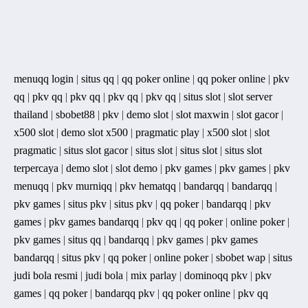
menuqq login
|
situs qq
|
qq poker online
|
qq poker online
|
pkv
qq
|
pkv qq
|
pkv qq
|
pkv qq
|
pkv qq
|
situs slot
|
slot server
thailand
|
sbobet88
|
pkv
|
demo slot
|
slot maxwin
|
slot gacor
|
x500 slot
|
demo slot x500
|
pragmatic play
|
x500 slot
|
slot
pragmatic
|
situs slot gacor
|
situs slot
|
situs slot
|
situs slot
terpercaya
|
demo slot
|
slot demo
|
pkv games
|
pkv games
|
pkv
menuqq
|
pkv murniqq
|
pkv hematqq
|
bandarqq
|
bandarqq
|
pkv games
|
situs pkv
|
situs pkv
|
qq poker
|
bandarqq
|
pkv
games
|
pkv games bandarqq
|
pkv qq
|
qq poker
|
online poker
|
pkv games
|
situs qq
|
bandarqq
|
pkv games
|
pkv games
bandarqq
|
situs pkv
|
qq poker
|
online poker
|
sbobet wap
|
situs
judi bola resmi
|
judi bola
|
mix parlay
|
dominoqq pkv
|
pkv
games
|
qq poker
|
bandarqq pkv
|
qq poker online
|
pkv qq