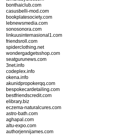
bonthaiclub.com
casusbelli-mod.com
bookplatesociety.com
lebnewsmedia.com
sonosonora.com
linkuusinternasional1.com
friendsroll.com
spiderclothing.net
wondergadgetsshop.com
seatgurunews.com
3net.info
codeplex.info
okena.info
akunidpropokerqq.com
bespokecardetailing.com
bestfriendscredit.com
elibrary.biz
eczema-naturalcures.com
astro-bath.com
aghapal.com
altu-expo.com
authorjennijames.com