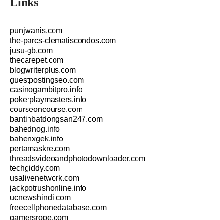
Links
punjwanis.com
the-parcs-clematiscondos.com
jusu-gb.com
thecarepet.com
blogwriterplus.com
guestpostingseo.com
casinogambitpro.info
pokerplaymasters.info
courseoncourse.com
bantinbatdongsan247.com
bahednog.info
bahenxgek.info
pertamaskre.com
threadsvideoandphotodownloader.com
techgiddy.com
usalivenetwork.com
jackpotrushonline.info
ucnewshindi.com
freecellphonedatabase.com
gamersrope.com