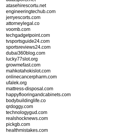
atasehirescortu.net
engineeringtechub.com
jerryescorts.com
attorneylegal.co
voomb.com
techgadgetpoint.com
tvsportsguide24.com
sportsreviews24.com
dubai360blog.com
lucky77slot.org
growmefast.com
mahkotahokislot.com
onlinecancerpharm.com
ufalek.org
mattress-disposal.com
happyflooringandcabinets.com
bodybuildinglife.co
qrdoggy.com
technologygud.com
realshocknews.com
pickgb.com
healthmistakes.com