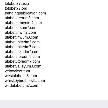
totobet77.asia
totobet77.org
trendingpublication.com
ufabettererum3.com
ufabettermentm4.com
ufabettersum7.com
ufabettinwm7.com
ufabettinwum3.com
ufabetunitedm3.com
ufabetunitedm7.com
ufabetuskedm7.com
ufabetutoredm3.com
ufabetutoredm7.com
ufabetvalleyum3.com
veloxview.com
westufabetm3.com
whiskeybrothersllc.com
wildufabetum7.com