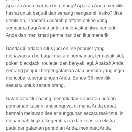
Apakah Anda merasa beruntung? Apakah Anda memiliki
hasrat untuk berjudi dan senang mengambil risiko? Jika
demikian, Bandar36 adalah platform online yang
sempurna bagi Anda untuk melepaskan jiwa penjudi
Anda dan menikmati permainan dan fitur menarik.
Bandar36 adalah situs judi online populer yang
menawarkan berbagai macam permainan, termasuk slot,
poker, blackjack, roulette, dan banyak lagi. Apakah Anda
seorang penjudi berpengalaman atau pemula yang ingin
mencoba keberuntungan Anda, Bandar36 memiliki
sesuatu untuk semua orang.
Salah satu fitur paling menarik dari Bandar36 adalah
permainan kasino langsungnya, di mana Anda dapat
bermain melawan dealer sungguhan secara real-time. Ini
menambah tingkat kegembiraan dan keaslian ekstra
pada pengalaman perjudian Anda, membuat Anda