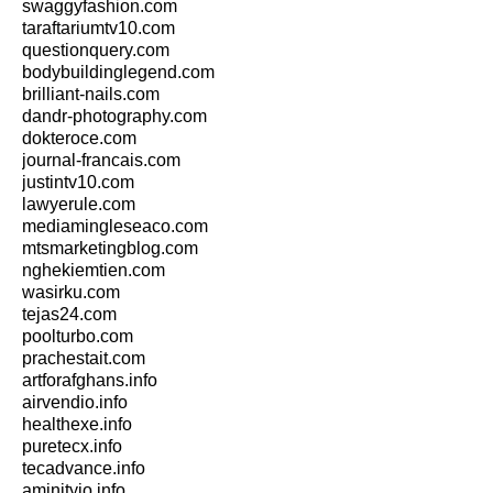
swaggyfashion.com
taraftariumtv10.com
questionquery.com
bodybuildinglegend.com
brilliant-nails.com
dandr-photography.com
dokteroce.com
journal-francais.com
justintv10.com
lawyerule.com
mediamingleseaco.com
mtsmarketingblog.com
nghekiemtien.com
wasirku.com
tejas24.com
poolturbo.com
prachestait.com
artforafghans.info
airvendio.info
healthexe.info
puretecx.info
tecadvance.info
aminityio.info