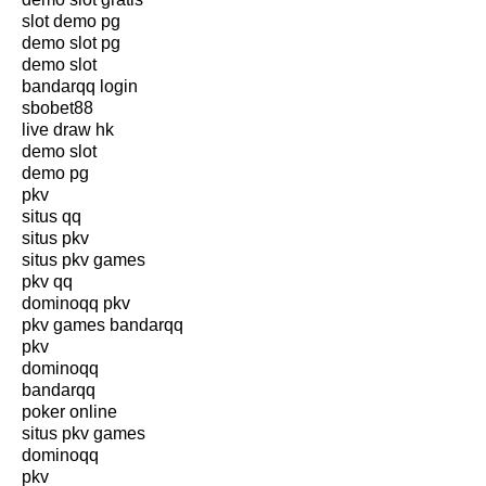
slot demo pg
demo slot pg
demo slot
bandarqq login
sbobet88
live draw hk
demo slot
demo pg
pkv
situs qq
situs pkv
situs pkv games
pkv qq
dominoqq pkv
pkv games bandarqq
pkv
dominoqq
bandarqq
poker online
situs pkv games
dominoqq
pkv