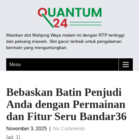
Mainkan slot Mahjong Ways malam ini dengan RTP tertinggi
dan peluang maxwin. Slot gacor terbaik untuk pengalaman
bermain yang menguntungkan.
Menu
Bebaskan Batin Penjudi
Anda dengan Permainan
dan Fitur Seru Bandar36
November 3, 2025
|
No Comments
[ad_1]