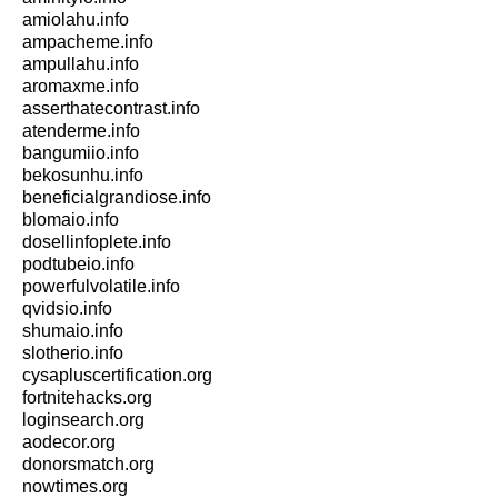
amiolahu.info
ampacheme.info
ampullahu.info
aromaxme.info
asserthatecontrast.info
atenderme.info
bangumiio.info
bekosunhu.info
beneficialgrandiose.info
blomaio.info
dosellinfoplete.info
podtubeio.info
powerfulvolatile.info
qvidsio.info
shumaio.info
slotherio.info
cysapluscertification.org
fortnitehacks.org
loginsearch.org
aodecor.org
donorsmatch.org
nowtimes.org