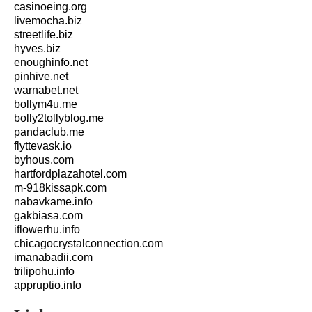
casinoeing.org
livemocha.biz
streetlife.biz
hyves.biz
enoughinfo.net
pinhive.net
warnabet.net
bollym4u.me
bolly2tollyblog.me
pandaclub.me
flyttevask.io
byhous.com
hartfordplazahotel.com
m-918kissapk.com
nabavkame.info
gakbiasa.com
iflowerhu.info
chicagocrystalconnection.com
imanabadii.com
trilipohu.info
appruptio.info