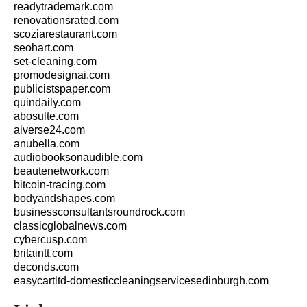
readytrademark.com
renovationsrated.com
scoziarestaurant.com
seohart.com
set-cleaning.com
promodesignai.com
publicistspaper.com
quindaily.com
abosulte.com
aiverse24.com
anubella.com
audiobooksonaudible.com
beautenetwork.com
bitcoin-tracing.com
bodyandshapes.com
businessconsultantsroundrock.com
classicglobalnews.com
cybercusp.com
britaintt.com
deconds.com
easycartltd-domesticcleaningservicesedinburgh.com