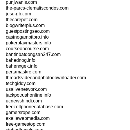
punjwanis.com
the-parcs-clematiscondos.com
jusu-gb.com
thecarepet.com
blogwriterplus.com
guestpostingseo.com
casinogambitpro.info
pokerplaymasters.info
courseoncourse.com
bantinbatdongsan247.com
bahednog.info
bahenxgek.info
pertamaskre.com
threadsvideoandphotodownloader.com
techgiddy.com
usalivenetwork.com
jackpotrushonline.info
ucnewshindi.com
freecellphonedatabase.com
gamersrope.com
exellewebmedia.com
free-gamestop.com
sinbadtravels.com