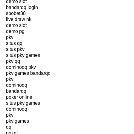
demo slot
bandarqq login
sbobet88
live draw hk
demo slot
demo pg
pkv
situs qq
situs pkv
situs pkv games
pkv qq
dominoqq pkv
pkv games bandarqq
pkv
dominoqq
bandarqq
poker online
situs pkv games
dominoqq
pkv
pkv games
qq
poker