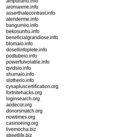
ampullahu.info
aromaxme.info
asserthatecontrast.info
atenderme.info
bangumiio.info
bekosunhu.info
beneficialgrandiose.info
blomaio.info
dosellinfoplete.info
podtubeio.info
powerfulvolatile.info
qvidsio.info
shumaio.info
slotherio.info
cysapluscertification.org
fortnitehacks.org
loginsearch.org
aodecor.org
donorsmatch.org
nowtimes.org
casinoeing.org
livemocha.biz
streetlife.biz