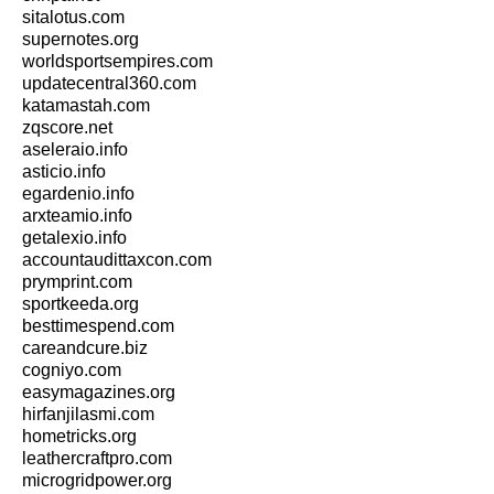
sitalotus.com
supernotes.org
worldsportsempires.com
updatecentral360.com
katamastah.com
zqscore.net
aseleraio.info
asticio.info
egardenio.info
arxteamio.info
getalexio.info
accountaudittaxcon.com
prymprint.com
sportkeeda.org
besttimespend.com
careandcure.biz
cogniyo.com
easymagazines.org
hirfanjilasmi.com
hometricks.org
leathercraftpro.com
microgridpower.org