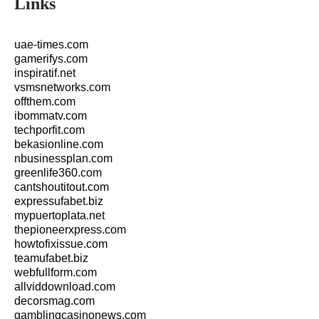
Links
uae-times.com
gamerifys.com
inspiratif.net
vsmsnetworks.com
offthem.com
ibommatv.com
techporfit.com
bekasionline.com
nbusinessplan.com
greenlife360.com
cantshoutitout.com
expressufabet.biz
mypuertoplata.net
thepioneerxpress.com
howtofixissue.com
teamufabet.biz
webfullform.com
allviddownload.com
decorsmag.com
gamblingcasinonews.com