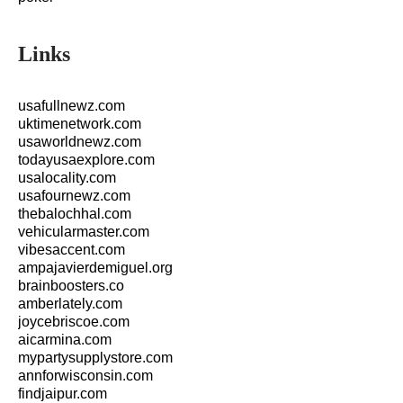
Links
usafullnewz.com
uktimenetwork.com
usaworldnewz.com
todayusaexplore.com
usalocality.com
usafournewz.com
thebalochhal.com
vehicularmaster.com
vibesaccent.com
ampajavierdemiguel.org
brainboosters.co
amberlately.com
joycebriscoe.com
aicarmina.com
mypartysupplystore.com
annforwisconsin.com
findjaipur.com