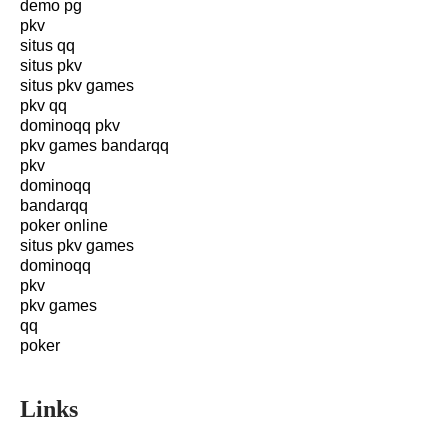
demo pg
pkv
situs qq
situs pkv
situs pkv games
pkv qq
dominoqq pkv
pkv games bandarqq
pkv
dominoqq
bandarqq
poker online
situs pkv games
dominoqq
pkv
pkv games
qq
poker
Links