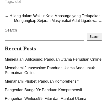
Tags:
slot
Post
←
Hilang dalam Waktu: Kota Mposurga yang Terlupakan
Mengungkap Sejarah Masyarakat Adat Ligadewa
→
navigation
Search
Search
Recent Posts
Menjelajahi Ahlcasino: Panduan Utama Perjudian Online
Memahami Juruscasino: Panduan Utama Anda untuk
Permainan Online
Memahami Plisbet: Panduan Komprehensif
Pengertian Bunga99: Panduan Komprehensif
Pengertian Winlose99: Fitur dan Manfaat Utama