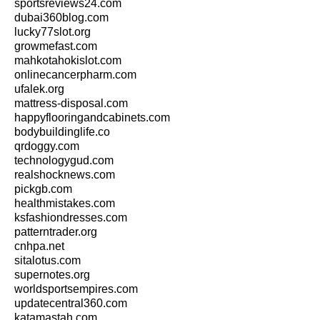
sportsreviews24.com
dubai360blog.com
lucky77slot.org
growmefast.com
mahkotahokislot.com
onlinecancerpharm.com
ufalek.org
mattress-disposal.com
happyflooringandcabinets.com
bodybuildinglife.co
qrdoggy.com
technologygud.com
realshocknews.com
pickgb.com
healthmistakes.com
ksfashiondresses.com
patterntrader.org
cnhpa.net
sitalotus.com
supernotes.org
worldsportsempires.com
updatecentral360.com
katamastah.com