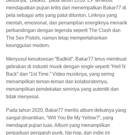
debutnya, “Badkid,” pada tahun 2018. EP tersebut
mendapatkan pujian kritis dan menempatkan Bakar77 di
peta sebagai artis yang patut ditonton. Liriknya yang
mentah, emosional, dan penampilan energiknya menarik
perbandingan dengan legenda seperti The Clash dan
The Sex Pistols, namun tetap mempertahankan
keunggulan modern.
Menyusul kesuksesan “Badkid”, Bakar77 terus membuat
gebrakan di industri musik dengan single seperti “Hell N
Back” dan “1st Time.” Video musiknya, yang sering
menampilkan teman-teman dan kolaboratornya,
menampilkan pendekatan seninya yang autentik dan
tidak menyesal.
Pada tahun 2020, Bakar77 merilis album debutnya yang
sangat dinantikan, “Will You Be My Yellow?”, yang
mendapat pujian luas. Album yang menampilkan
perpaduan pengaruh punk, hip-hop, dan indie ini