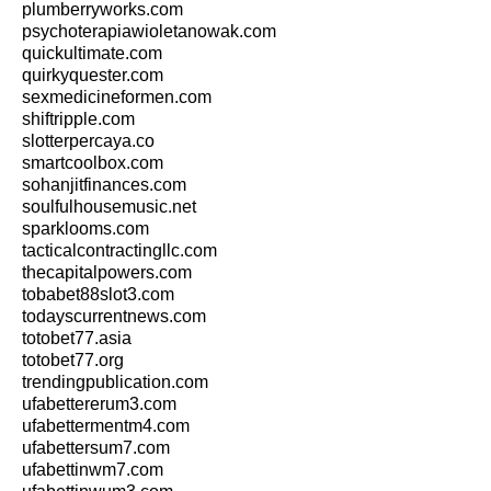
plumberryworks.com
psychoterapiawioletanowak.com
quickultimate.com
quirkyquester.com
sexmedicineformen.com
shiftripple.com
slotterpercaya.co
smartcoolbox.com
sohanjitfinances.com
soulfulhousemusic.net
sparklooms.com
tacticalcontractingllc.com
thecapitalpowers.com
tobabet88slot3.com
todayscurrentnews.com
totobet77.asia
totobet77.org
trendingpublication.com
ufabettererum3.com
ufabettermentm4.com
ufabettersum7.com
ufabettinwm7.com