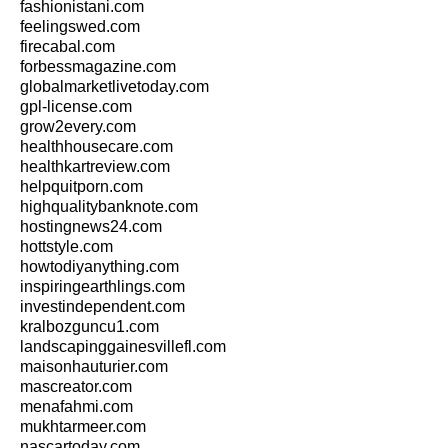
fashionistani.com
feelingswed.com
firecabal.com
forbessmagazine.com
globalmarketlivetoday.com
gpl-license.com
grow2every.com
healthhousecare.com
healthkartreview.com
helpquitporn.com
highqualitybanknote.com
hostingnews24.com
hottstyle.com
howtodiyanything.com
inspiringearthlings.com
investindependent.com
kralbozguncu1.com
landscapinggainesvillefl.com
maisonhauturier.com
mascreator.com
menafahmi.com
mukhtarmeer.com
nascartoday.com