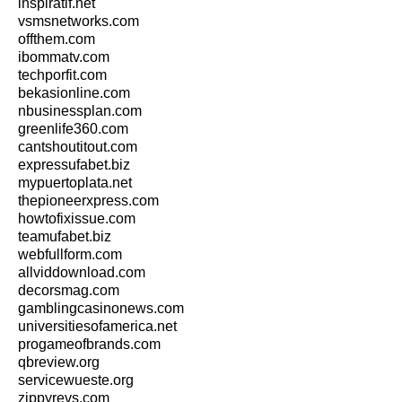
inspiratif.net
vsmsnetworks.com
offthem.com
ibommatv.com
techporfit.com
bekasionline.com
nbusinessplan.com
greenlife360.com
cantshoutitout.com
expressufabet.biz
mypuertoplata.net
thepioneerxpress.com
howtofixissue.com
teamufabet.biz
webfullform.com
allviddownload.com
decorsmag.com
gamblingcasinonews.com
universitiesofamerica.net
progameofbrands.com
qbreview.org
servicewueste.org
zippyrevs.com