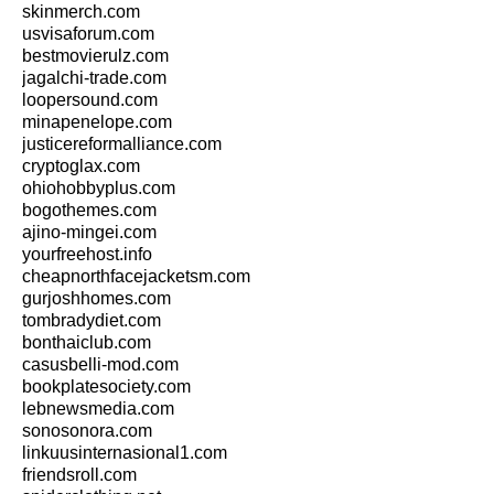
skinmerch.com
usvisaforum.com
bestmovierulz.com
jagalchi-trade.com
loopersound.com
minapenelope.com
justicereformalliance.com
cryptoglax.com
ohiohobbyplus.com
bogothemes.com
ajino-mingei.com
yourfreehost.info
cheapnorthfacejacketsm.com
gurjoshhomes.com
tombradydiet.com
bonthaiclub.com
casusbelli-mod.com
bookplatesociety.com
lebnewsmedia.com
sonosonora.com
linkuusinternasional1.com
friendsroll.com