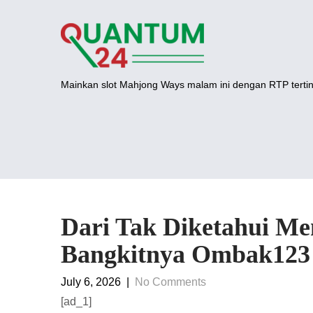
Mainkan slot Mahjong Ways malam ini dengan RTP terti
Dari Tak Diketahui Me
Bangkitnya Ombak123 
July 6, 2026
|
No Comments
[ad_1]