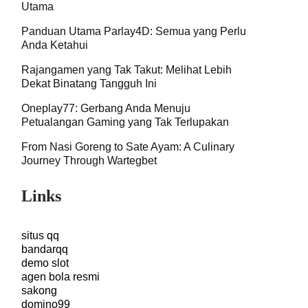
Utama
Panduan Utama Parlay4D: Semua yang Perlu
Anda Ketahui
Rajangamen yang Tak Takut: Melihat Lebih
Dekat Binatang Tangguh Ini
Oneplay77: Gerbang Anda Menuju
Petualangan Gaming yang Tak Terlupakan
From Nasi Goreng to Sate Ayam: A Culinary
Journey Through Wartegbet
Links
situs qq
bandarqq
demo slot
agen bola resmi
sakong
domino99