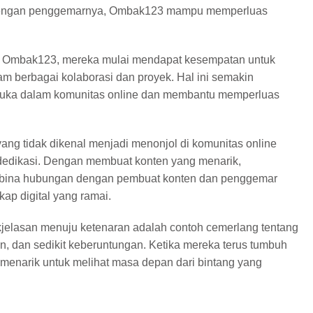
tif dengan penggemarnya, Ombak123 mampu memperluas
as Ombak123, mereka mulai mendapat kesempatan untuk
am berbagai kolaborasi dan proyek. Hal ini semakin
muka dalam komunitas online dan membantu memperluas
ng tidak dikenal menjadi menonjol di komunitas online
 dedikasi. Dengan membuat konten yang menarik,
mbina hubungan dengan pembuat konten dan penggemar
p digital yang ramai.
jelasan menuju ketenaran adalah contoh cemerlang tentang
, dan sedikit keberuntungan. Ketika mereka terus tumbuh
menarik untuk melihat masa depan dari bintang yang