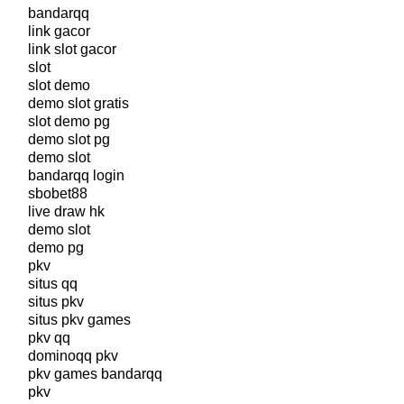
bandarqq
link gacor
link slot gacor
slot
slot demo
demo slot gratis
slot demo pg
demo slot pg
demo slot
bandarqq login
sbobet88
live draw hk
demo slot
demo pg
pkv
situs qq
situs pkv
situs pkv games
pkv qq
dominoqq pkv
pkv games bandarqq
pkv