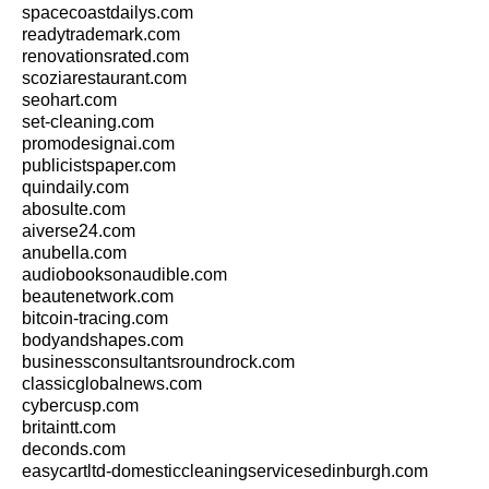
spacecoastdailys.com
readytrademark.com
renovationsrated.com
scoziarestaurant.com
seohart.com
set-cleaning.com
promodesignai.com
publicistspaper.com
quindaily.com
abosulte.com
aiverse24.com
anubella.com
audiobooksonaudible.com
beautenetwork.com
bitcoin-tracing.com
bodyandshapes.com
businessconsultantsroundrock.com
classicglobalnews.com
cybercusp.com
britaintt.com
deconds.com
easycartltd-domesticcleaningservicesedinburgh.com