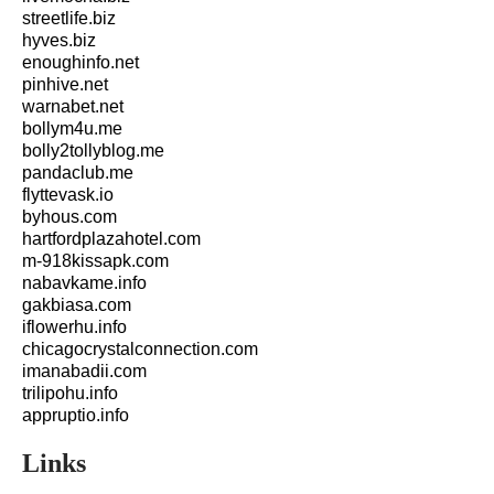
streetlife.biz
hyves.biz
enoughinfo.net
pinhive.net
warnabet.net
bollym4u.me
bolly2tollyblog.me
pandaclub.me
flyttevask.io
byhous.com
hartfordplazahotel.com
m-918kissapk.com
nabavkame.info
gakbiasa.com
iflowerhu.info
chicagocrystalconnection.com
imanabadii.com
trilipohu.info
appruptio.info
Links