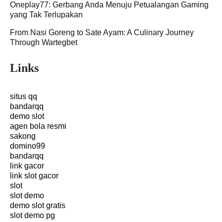
Oneplay77: Gerbang Anda Menuju Petualangan Gaming
yang Tak Terlupakan
From Nasi Goreng to Sate Ayam: A Culinary Journey
Through Wartegbet
Links
situs qq
bandarqq
demo slot
agen bola resmi
sakong
domino99
bandarqq
link gacor
link slot gacor
slot
slot demo
demo slot gratis
slot demo pg