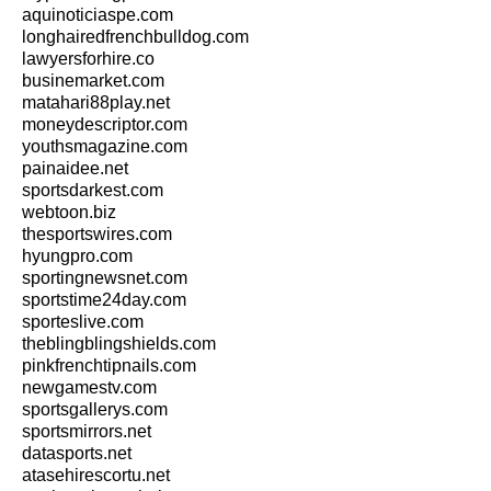
aquinoticiaspe.com
longhairedfrenchbulldog.com
lawyersforhire.co
businemarket.com
matahari88play.net
moneydescriptor.com
youthsmagazine.com
painaidee.net
sportsdarkest.com
webtoon.biz
thesportswires.com
hyungpro.com
sportingnewsnet.com
sportstime24day.com
sporteslive.com
theblingblingshields.com
pinkfrenchtipnails.com
newgamestv.com
sportsgallerys.com
sportsmirrors.net
datasports.net
atasehirescortu.net