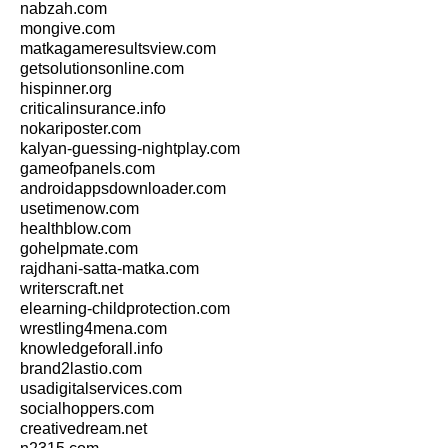
nabzah.com
mongive.com
matkagameresultsview.com
getsolutionsonline.com
hispinner.org
criticalinsurance.info
nokariposter.com
kalyan-guessing-nightplay.com
gameofpanels.com
androidappsdownloader.com
usetimenow.com
healthblow.com
gohelpmate.com
rajdhani-satta-matka.com
writerscraft.net
elearning-childprotection.com
wrestling4mena.com
knowledgeforall.info
brand2lastio.com
usadigitalservices.com
socialhoppers.com
creativedream.net