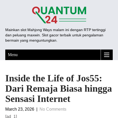
Mainkan slot Mahjong Ways malam ini dengan RTP tertinggi
dan peluang maxwin. Slot gacor terbaik untuk pengalaman
bermain yang menguntungkan.
Menu
Inside the Life of Jos55:
Dari Remaja Biasa hingga
Sensasi Internet
March 23, 2026
|
No Comments
[ad_1]