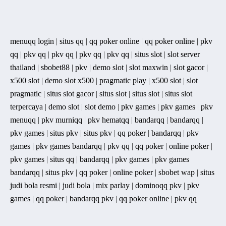
menuqq login
|
situs qq
|
qq poker online
|
qq poker online
|
pkv
qq
|
pkv qq
|
pkv qq
|
pkv qq
|
pkv qq
|
situs slot
|
slot server
thailand
|
sbobet88
|
pkv
|
demo slot
|
slot maxwin
|
slot gacor
|
x500 slot
|
demo slot x500
|
pragmatic play
|
x500 slot
|
slot
pragmatic
|
situs slot gacor
|
situs slot
|
situs slot
|
situs slot
terpercaya
|
demo slot
|
slot demo
|
pkv games
|
pkv games
|
pkv
menuqq
|
pkv murniqq
|
pkv hematqq
|
bandarqq
|
bandarqq
|
pkv games
|
situs pkv
|
situs pkv
|
qq poker
|
bandarqq
|
pkv
games
|
pkv games bandarqq
|
pkv qq
|
qq poker
|
online poker
|
pkv games
|
situs qq
|
bandarqq
|
pkv games
|
pkv games
bandarqq
|
situs pkv
|
qq poker
|
online poker
|
sbobet wap
|
situs
judi bola resmi
|
judi bola
|
mix parlay
|
dominoqq pkv
|
pkv
games
|
qq poker
|
bandarqq pkv
|
qq poker online
|
pkv qq