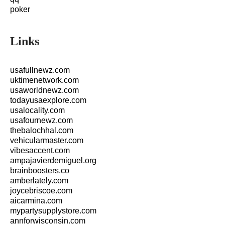
poker
Links
usafullnewz.com
uktimenetwork.com
usaworldnewz.com
todayusaexplore.com
usalocality.com
usafournewz.com
thebalochhal.com
vehicularmaster.com
vibesaccent.com
ampajavierdemiguel.org
brainboosters.co
amberlately.com
joycebriscoe.com
aicarmina.com
mypartysupplystore.com
annforwisconsin.com