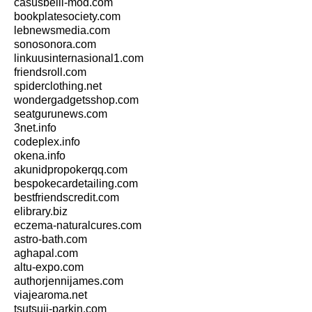
casusbelli-mod.com
bookplatesociety.com
lebnewsmedia.com
sonosonora.com
linkuusinternasional1.com
friendsroll.com
spiderclothing.net
wondergadgetsshop.com
seatgurunews.com
3net.info
codeplex.info
okena.info
akunidpropokerqq.com
bespokecardetailing.com
bestfriendscredit.com
elibrary.biz
eczema-naturalcures.com
astro-bath.com
aghapal.com
altu-expo.com
authorjennijames.com
viajearoma.net
tsutsuji-parkin.com