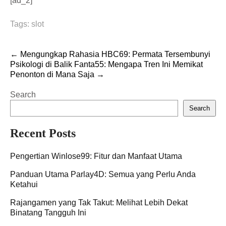
[ad_2]
Tags:
slot
Post
←
Mengungkap Rahasia HBC69: Permata Tersembunyi
Psikologi di Balik Fanta55: Mengapa Tren Ini Memikat
navigation
Penonton di Mana Saja
→
Search
Search
Recent Posts
Pengertian Winlose99: Fitur dan Manfaat Utama
Panduan Utama Parlay4D: Semua yang Perlu Anda
Ketahui
Rajangamen yang Tak Takut: Melihat Lebih Dekat
Binatang Tangguh Ini