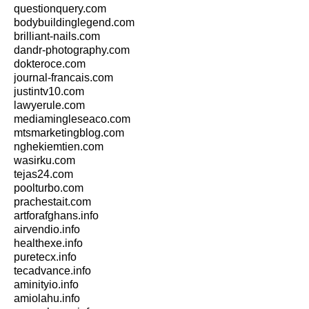
questionquery.com
bodybuildinglegend.com
brilliant-nails.com
dandr-photography.com
dokteroce.com
journal-francais.com
justintv10.com
lawyerule.com
mediamingleseaco.com
mtsmarketingblog.com
nghekiemtien.com
wasirku.com
tejas24.com
poolturbo.com
prachestait.com
artforafghans.info
airvendio.info
healthexe.info
puretecx.info
tecadvance.info
aminityio.info
amiolahu.info