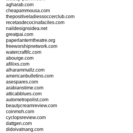
agharab.com
cheapammousa.com
thepositiveladiessoccerclub.com
recetasdecocinafaciles.com
naildesignsidea.net
greatpai.com
paperlanterntheatre.org
freeworshipnetwork.com
watercraftllc.com
abourge.com
afiliixs.com
alharammallz.com
americanbulletins.com
asespares.com
arabianstime.com
atticabblues.com
autometropolist.com
beautycreamreview.com
coinmoh.com
cyclopsreview.com
dattgen.com
didoivatnang.com