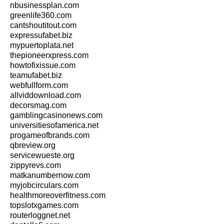
nbusinessplan.com
greenlife360.com
cantshoutitout.com
expressufabet.biz
mypuertoplata.net
thepioneerxpress.com
howtofixissue.com
teamufabet.biz
webfullform.com
allviddownload.com
decorsmag.com
gamblingcasinonews.com
universitiesofamerica.net
progameofbrands.com
qbreview.org
servicewueste.org
zippyrevs.com
matkanumbernow.com
myjobcirculars.com
healthmoreoverfitness.com
topslotxgames.com
routerloggnet.net