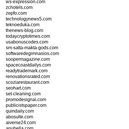
ws-expression.com
zchotels.com
zepfo.com
technologynews5.com
teknoeduka.com
thenews-blog.com
todaycryptotimes.com
usabonuscodes.com
sm-satta-makta-gods.com
softwaredegimnasios.com
soopermagazine.com
spacecoastdailys.com
readytrademark.com
renovationsrated.com
scoziarestaurant.com
seohart.com
set-cleaning.com
promodesignai.com
publicistspaper.com
quindaily.com
abosulte.com
aiverse24.com
anubella.com