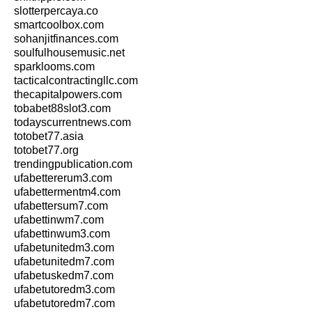
slotterpercaya.co
smartcoolbox.com
sohanjitfinances.com
soulfulhousemusic.net
sparklooms.com
tacticalcontractingllc.com
thecapitalpowers.com
tobabet88slot3.com
todayscurrentnews.com
totobet77.asia
totobet77.org
trendingpublication.com
ufabettererum3.com
ufabettermentm4.com
ufabettersum7.com
ufabettinwm7.com
ufabettinwum3.com
ufabetunitedm3.com
ufabetunitedm7.com
ufabetuskedm7.com
ufabetutoredm3.com
ufabetutoredm7.com