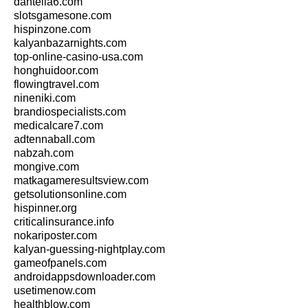
dantella6.com
slotsgamesone.com
hispinzone.com
kalyanbazarnights.com
top-online-casino-usa.com
honghuidoor.com
flowingtravel.com
nineniki.com
brandiospecialists.com
medicalcare7.com
adtennaball.com
nabzah.com
mongive.com
matkagameresultsview.com
getsolutionsonline.com
hispinner.org
criticalinsurance.info
nokariposter.com
kalyan-guessing-nightplay.com
gameofpanels.com
androidappsdownloader.com
usetimenow.com
healthblow.com