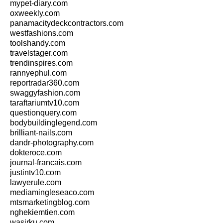
mypet-diary.com
oxweekly.com
panamacitydeckcontractors.com
westfashions.com
toolshandy.com
travelstager.com
trendinspires.com
rannyephul.com
reportradar360.com
swaggyfashion.com
taraftariumtv10.com
questionquery.com
bodybuildinglegend.com
brilliant-nails.com
dandr-photography.com
dokteroce.com
journal-francais.com
justintv10.com
lawyerule.com
mediamingleseaco.com
mtsmarketingblog.com
nghekiemtien.com
wasirku.com