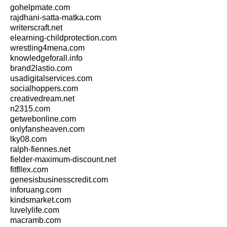
gohelpmate.com
rajdhani-satta-matka.com
writerscraft.net
elearning-childprotection.com
wrestling4mena.com
knowledgeforall.info
brand2lastio.com
usadigitalservices.com
socialhoppers.com
creativedream.net
n2315.com
getwebonline.com
onlyfansheaven.com
lky08.com
ralph-fiennes.net
fielder-maximum-discount.net
fitfllex.com
genesisbusinesscredit.com
inforuang.com
kindsmarket.com
luvelylife.com
macramb.com