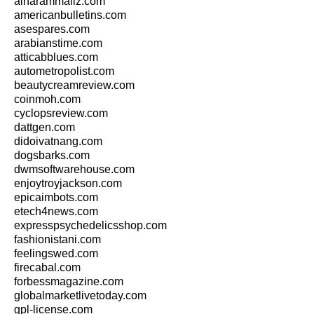
alharammallz.com
americanbulletins.com
asespares.com
arabianstime.com
atticabblues.com
autometropolist.com
beautycreamreview.com
coinmoh.com
cyclopsreview.com
dattgen.com
didoivatnang.com
dogsbarks.com
dwmsoftwarehouse.com
enjoytroyjackson.com
epicaimbots.com
etech4news.com
expresspsychedelicsshop.com
fashionistani.com
feelingswed.com
firecabal.com
forbessmagazine.com
globalmarketlivetoday.com
gpl-license.com