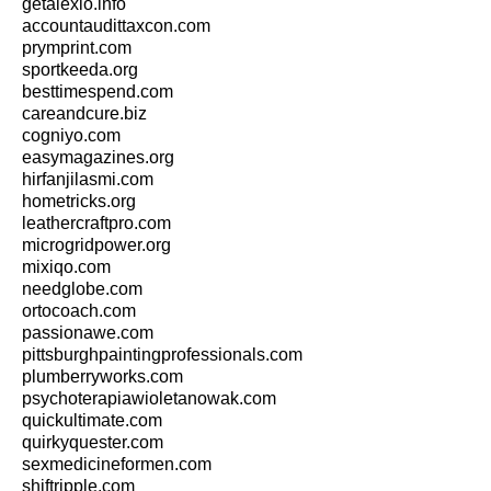
getalexio.info
accountaudittaxcon.com
prymprint.com
sportkeeda.org
besttimespend.com
careandcure.biz
cogniyo.com
easymagazines.org
hirfanjilasmi.com
hometricks.org
leathercraftpro.com
microgridpower.org
mixiqo.com
needglobe.com
ortocoach.com
passionawe.com
pittsburghpaintingprofessionals.com
plumberryworks.com
psychoterapiawioletanowak.com
quickultimate.com
quirkyquester.com
sexmedicineformen.com
shiftripple.com