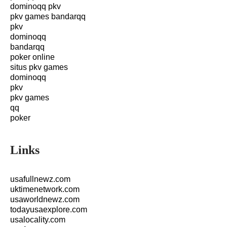
dominoqq pkv
pkv games bandarqq
pkv
dominoqq
bandarqq
poker online
situs pkv games
dominoqq
pkv
pkv games
qq
poker
Links
usafullnewz.com
uktimenetwork.com
usaworldnewz.com
todayusaexplore.com
usalocality.com