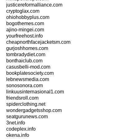
justicereformalliance.com
cryptoglax.com
ohiohobbyplus.com
bogothemes.com
ajino-mingei.com
yourfreehost.info
cheapnorthfacejacketsm.com
gurjoshhomes.com
tombradydiet.com
bonthaiclub.com
casusbelli-mod.com
bookplatesociety.com
lebnewsmedia.com
sonosonora.com
linkuusinternasional1.com
friendsroll.com
spiderclothing.net
wondergadgetsshop.com
seatgurunews.com
3net.info
codeplex.info
okena.info