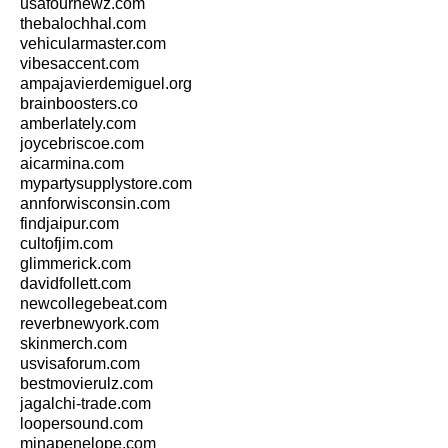
usafournewz.com
thebalochhal.com
vehicularmaster.com
vibesaccent.com
ampajavierdemiguel.org
brainboosters.co
amberlately.com
joycebriscoe.com
aicarmina.com
mypartysupplystore.com
annforwisconsin.com
findjaipur.com
cultofjim.com
glimmerick.com
davidfollett.com
newcollegebeat.com
reverbnewyork.com
skinmerch.com
usvisaforum.com
bestmovierulz.com
jagalchi-trade.com
loopersound.com
minapenelope.com