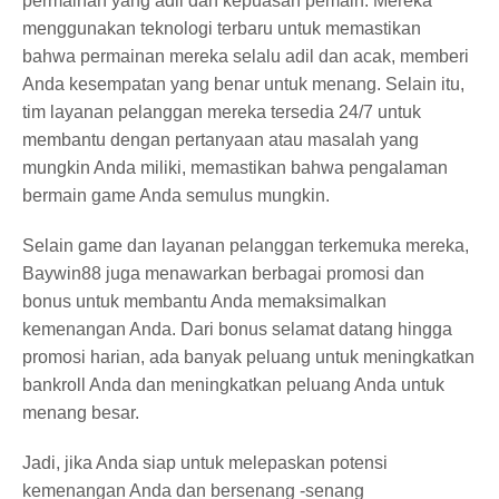
permainan yang adil dan kepuasan pemain. Mereka
menggunakan teknologi terbaru untuk memastikan
bahwa permainan mereka selalu adil dan acak, memberi
Anda kesempatan yang benar untuk menang. Selain itu,
tim layanan pelanggan mereka tersedia 24/7 untuk
membantu dengan pertanyaan atau masalah yang
mungkin Anda miliki, memastikan bahwa pengalaman
bermain game Anda semulus mungkin.
Selain game dan layanan pelanggan terkemuka mereka,
Baywin88 juga menawarkan berbagai promosi dan
bonus untuk membantu Anda memaksimalkan
kemenangan Anda. Dari bonus selamat datang hingga
promosi harian, ada banyak peluang untuk meningkatkan
bankroll Anda dan meningkatkan peluang Anda untuk
menang besar.
Jadi, jika Anda siap untuk melepaskan potensi
kemenangan Anda dan bersenang -senang