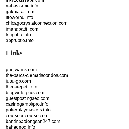
m-918kissapk.com
nabavkame.info
gakbiasa.com
iflowerhu.info
chicagocrystalconnection.com
imanabadii.com
trilipohu.info
appruptio.info
Links
punjwanis.com
the-parcs-clematiscondos.com
jusu-gb.com
thecarepet.com
blogwriterplus.com
guestpostingseo.com
casinogambitpro.info
pokerplaymasters.info
courseoncourse.com
bantinbatdongsan247.com
bahednog.info