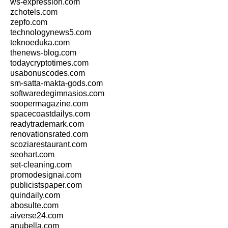
ws-expression.com
zchotels.com
zepfo.com
technologynews5.com
teknoeduka.com
thenews-blog.com
todaycryptotimes.com
usabonuscodes.com
sm-satta-makta-gods.com
softwaredegimnasios.com
soopermagazine.com
spacecoastdailys.com
readytrademark.com
renovationsrated.com
scoziarestaurant.com
seohart.com
set-cleaning.com
promodesignai.com
publicistspaper.com
quindaily.com
abosulte.com
aiverse24.com
anubella.com