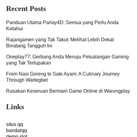
Recent Posts
Panduan Utama Parlay4D: Semua yang Perlu Anda
Ketahui
Rajangamen yang Tak Takut: Melihat Lebih Dekat
Binatang Tangguh Ini
Oneplay77: Gerbang Anda Menuju Petualangan Gaming
yang Tak Terlupakan
From Nasi Goreng to Sate Ayam: A Culinary Journey
Through Wartegbet
Rasakan Keseruan Bermain Game Online di Warungplay
Links
situs qq
bandarqq
demo slot