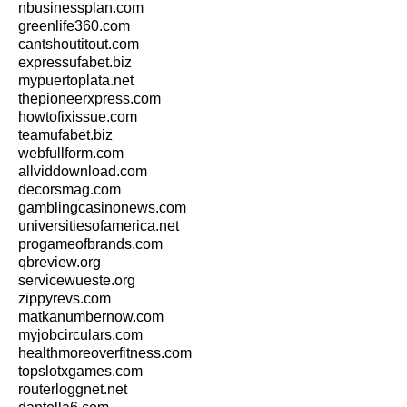
nbusinessplan.com
greenlife360.com
cantshoutitout.com
expressufabet.biz
mypuertoplata.net
thepioneerxpress.com
howtofixissue.com
teamufabet.biz
webfullform.com
allviddownload.com
decorsmag.com
gamblingcasinonews.com
universitiesofamerica.net
progameofbrands.com
qbreview.org
servicewueste.org
zippyrevs.com
matkanumbernow.com
myjobcirculars.com
healthmoreoverfitness.com
topslotxgames.com
routerloggnet.net