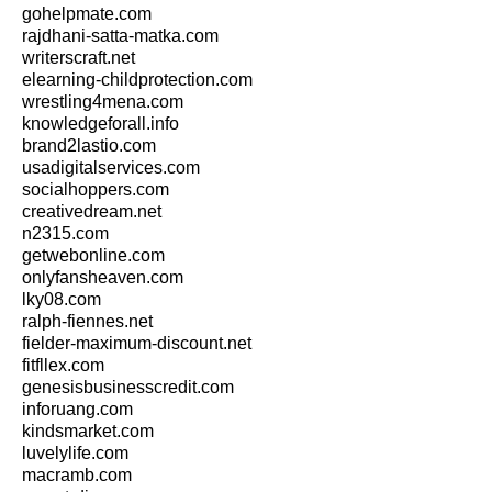
gohelpmate.com
rajdhani-satta-matka.com
writerscraft.net
elearning-childprotection.com
wrestling4mena.com
knowledgeforall.info
brand2lastio.com
usadigitalservices.com
socialhoppers.com
creativedream.net
n2315.com
getwebonline.com
onlyfansheaven.com
lky08.com
ralph-fiennes.net
fielder-maximum-discount.net
fitfllex.com
genesisbusinesscredit.com
inforuang.com
kindsmarket.com
luvelylife.com
macramb.com