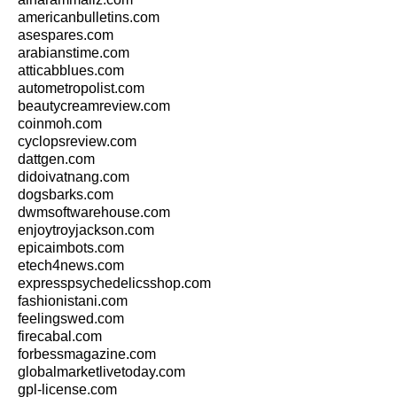
americanbulletins.com
asespares.com
arabianstime.com
atticabblues.com
autometropolist.com
beautycreamreview.com
coinmoh.com
cyclopsreview.com
dattgen.com
didoivatnang.com
dogsbarks.com
dwmsoftwarehouse.com
enjoytroyjackson.com
epicaimbots.com
etech4news.com
expresspsychedelicsshop.com
fashionistani.com
feelingswed.com
firecabal.com
forbessmagazine.com
globalmarketlivetoday.com
gpl-license.com