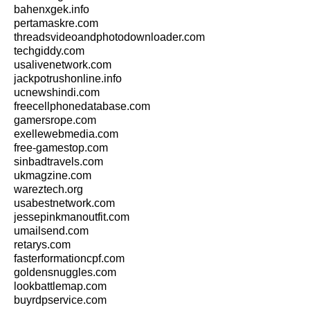
bahenxgek.info
pertamaskre.com
threadsvideoandphotodownloader.com
techgiddy.com
usalivenetwork.com
jackpotrushonline.info
ucnewshindi.com
freecellphonedatabase.com
gamersrope.com
exellewebmedia.com
free-gamestop.com
sinbadtravels.com
ukmagzine.com
wareztech.org
usabestnetwork.com
jessepinkmanoutfit.com
umailsend.com
retarys.com
fasterformationcpf.com
goldensnuggles.com
lookbattlemap.com
buyrdpservice.com