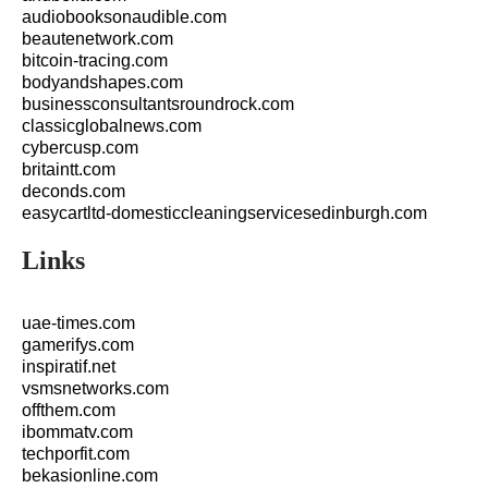
audiobooksonaudible.com
beautenetwork.com
bitcoin-tracing.com
bodyandshapes.com
businessconsultantsroundrock.com
classicglobalnews.com
cybercusp.com
britaintt.com
deconds.com
easycartltd-domesticcleaningservicesedinburgh.com
Links
uae-times.com
gamerifys.com
inspiratif.net
vsmsnetworks.com
offthem.com
ibommatv.com
techporfit.com
bekasionline.com