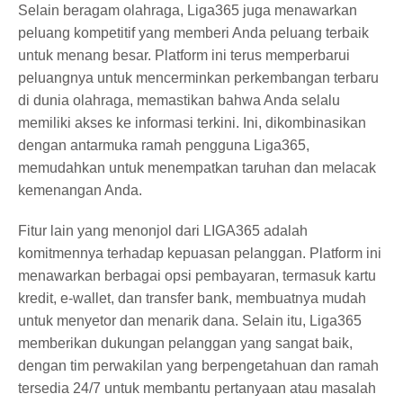
Selain beragam olahraga, Liga365 juga menawarkan
peluang kompetitif yang memberi Anda peluang terbaik
untuk menang besar. Platform ini terus memperbarui
peluangnya untuk mencerminkan perkembangan terbaru
di dunia olahraga, memastikan bahwa Anda selalu
memiliki akses ke informasi terkini. Ini, dikombinasikan
dengan antarmuka ramah pengguna Liga365,
memudahkan untuk menempatkan taruhan dan melacak
kemenangan Anda.
Fitur lain yang menonjol dari LIGA365 adalah
komitmennya terhadap kepuasan pelanggan. Platform ini
menawarkan berbagai opsi pembayaran, termasuk kartu
kredit, e-wallet, dan transfer bank, membuatnya mudah
untuk menyetor dan menarik dana. Selain itu, Liga365
memberikan dukungan pelanggan yang sangat baik,
dengan tim perwakilan yang berpengetahuan dan ramah
tersedia 24/7 untuk membantu pertanyaan atau masalah