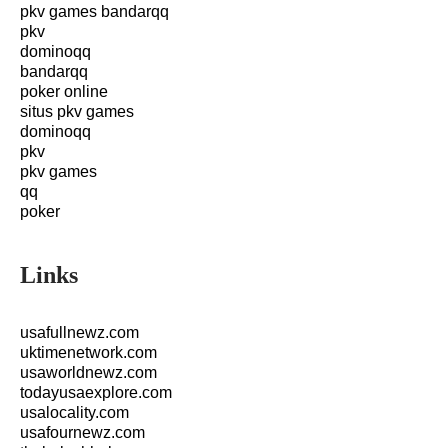
pkv games bandarqq
pkv
dominoqq
bandarqq
poker online
situs pkv games
dominoqq
pkv
pkv games
qq
poker
Links
usafullnewz.com
uktimenetwork.com
usaworldnewz.com
todayusaexplore.com
usalocality.com
usafournewz.com