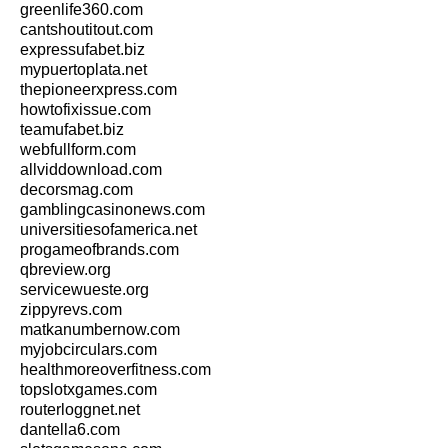
greenlife360.com
cantshoutitout.com
expressufabet.biz
mypuertoplata.net
thepioneerxpress.com
howtofixissue.com
teamufabet.biz
webfullform.com
allviddownload.com
decorsmag.com
gamblingcasinonews.com
universitiesofamerica.net
progameofbrands.com
qbreview.org
servicewueste.org
zippyrevs.com
matkanumbernow.com
myjobcirculars.com
healthmoreoverfitness.com
topslotxgames.com
routerloggnet.net
dantella6.com