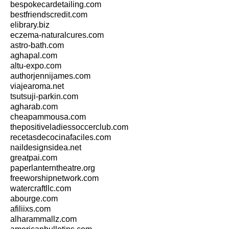
bespokecardetailing.com
bestfriendscredit.com
elibrary.biz
eczema-naturalcures.com
astro-bath.com
aghapal.com
altu-expo.com
authorjennijames.com
viajearoma.net
tsutsuji-parkin.com
agharab.com
cheapammousa.com
thepositiveladiessoccerclub.com
recetasdecocinafaciles.com
naildesignsidea.net
greatpai.com
paperlanterntheatre.org
freeworshipnetwork.com
watercraftllc.com
abourge.com
afiliixs.com
alharammallz.com