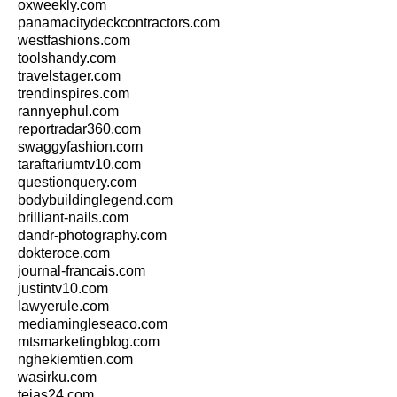
oxweekly.com
panamacitydeckcontractors.com
westfashions.com
toolshandy.com
travelstager.com
trendinspires.com
rannyephul.com
reportradar360.com
swaggyfashion.com
taraftariumtv10.com
questionquery.com
bodybuildinglegend.com
brilliant-nails.com
dandr-photography.com
dokteroce.com
journal-francais.com
justintv10.com
lawyerule.com
mediamingleseaco.com
mtsmarketingblog.com
nghekiemtien.com
wasirku.com
tejas24.com