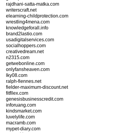
rajdhani-satta-matka.com
writerscraft.net
elearning-childprotection.com
wrestling4mena.com
knowledgeforall.info
brand2lastio.com
usadigitalservices.com
socialhoppers.com
creativedream.net
n2315.com
getwebonline.com
onlyfansheaven.com
lky08.com
ralph-fiennes.net
fielder-maximum-discount.net
fitfllex.com
genesisbusinesscredit.com
inforuang.com
kindsmarket.com
luvelylife.com
macramb.com
mypet-diary.com