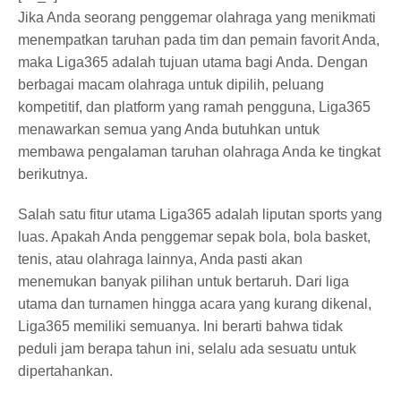
Jika Anda seorang penggemar olahraga yang menikmati
menempatkan taruhan pada tim dan pemain favorit Anda,
maka Liga365 adalah tujuan utama bagi Anda. Dengan
berbagai macam olahraga untuk dipilih, peluang
kompetitif, dan platform yang ramah pengguna, Liga365
menawarkan semua yang Anda butuhkan untuk
membawa pengalaman taruhan olahraga Anda ke tingkat
berikutnya.
Salah satu fitur utama Liga365 adalah liputan sports yang
luas. Apakah Anda penggemar sepak bola, bola basket,
tenis, atau olahraga lainnya, Anda pasti akan
menemukan banyak pilihan untuk bertaruh. Dari liga
utama dan turnamen hingga acara yang kurang dikenal,
Liga365 memiliki semuanya. Ini berarti bahwa tidak
peduli jam berapa tahun ini, selalu ada sesuatu untuk
dipertahankan.