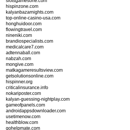
slotsgamesone.com
hispinzone.com
kalyanbazarnights.com
top-online-casino-usa.com
honghuidoor.com
flowingtravel.com
nineniki.com
brandiospecialists.com
medicalcare7.com
adtennaball.com
nabzah.com
mongive.com
matkagameresultsview.com
getsolutionsonline.com
hispinner.org
criticalinsurance.info
nokariposter.com
kalyan-guessing-nightplay.com
gameofpanels.com
androidappsdownloader.com
usetimenow.com
healthblow.com
gohelpmate.com