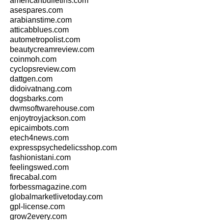
americanbulletins.com
asespares.com
arabianstime.com
atticabblues.com
autometropolist.com
beautycreamreview.com
coinmoh.com
cyclopsreview.com
dattgen.com
didoivatnang.com
dogsbarks.com
dwmsoftwarehouse.com
enjoytroyjackson.com
epicaimbots.com
etech4news.com
expresspsychedelicsshop.com
fashionistani.com
feelingswed.com
firecabal.com
forbessmagazine.com
globalmarketlivetoday.com
gpl-license.com
grow2every.com