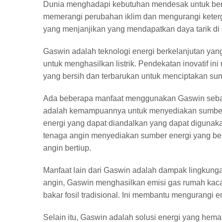
Dunia menghadapi kebutuhan mendesak untuk beral
memerangi perubahan iklim dan mengurangi keterga
yang menjanjikan yang mendapatkan daya tarik di 
Gaswin adalah teknologi energi berkelanjutan ya
untuk menghasilkan listrik. Pendekatan inovatif 
yang bersih dan terbarukan untuk menciptakan sumb
Ada beberapa manfaat menggunakan Gaswin sebaga
adalah kemampuannya untuk menyediakan sumber e
energi yang dapat diandalkan yang dapat digunaka
tenaga angin menyediakan sumber energi yang bers
angin bertiup.
Manfaat lain dari Gaswin adalah dampak lingku
angin, Gaswin menghasilkan emisi gas rumah kaca 
bakar fosil tradisional. Ini membantu mengurangi 
Selain itu, Gaswin adalah solusi energi yang he