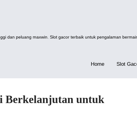
nggi dan peluang maxwin. Slot gacor terbaik untuk pengalaman berma
Home
Slot Gac
i Berkelanjutan untuk