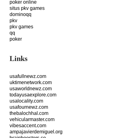
poker online
situs pkv games
dominoqq
pkv
pkv games
qq
poker
Links
usafullnewz.com
uktimenetwork.com
usaworldnewz.com
todayusaexplore.com
usalocality.com
usafournewz.com
thebalochhal.com
vehicularmaster.com
vibesaccent.com
ampajavierdemiguel.org
brainboosters.co