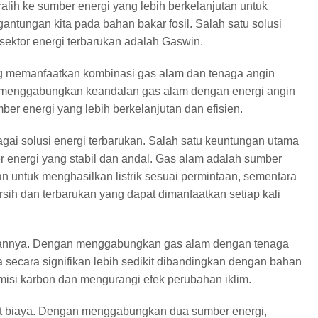
ih ke sumber energi yang lebih berkelanjutan untuk
ntungan kita pada bahan bakar fosil. Salah satu solusi
sektor energi terbarukan adalah Gaswin.
ng memanfaatkan kombinasi gas alam dan tenaga angin
ini menggabungkan keandalan gas alam dengan energi angin
er energi yang lebih berkelanjutan dan efisien.
i solusi energi terbarukan. Salah satu keuntungan utama
nergi yang stabil dan andal. Gas alam adalah sumber
n untuk menghasilkan listrik sesuai permintaan, sementara
ih dan terbarukan yang dapat dimanfaatkan setiap kali
ngannya. Dengan menggabungkan gas alam dengan tenaga
secara signifikan lebih sedikit dibandingkan dengan bahan
emisi karbon dan mengurangi efek perubahan iklim.
mat biaya. Dengan menggabungkan dua sumber energi,