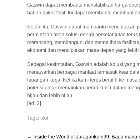
Gaswin dapat membantu menstabilkan harga energ
bahan bakar fosil. Ini dapat membantu membuat en
Selain itu, Gaswin dapat membantu menciptakan pe
permintaan akan solusi energi berkelanjutan terus
merancang, membangun, dan memelihara fasilita
ekonomi dan menciptakan masa depan yang lebih b
Sebagai kesimpulan, Gaswin adalah solusi yang me
menawarkan berbagai manfaat termasuk keandalan,
lapangan kerja. Ketika kami terus beralih ke masa
potensi untuk memainkan peran kunci dalam meng
hijau dan lebih hijau.
[ad_2]
Tags:
slot
Post
←
Inside the World of Juragankoin99: Bagaimana 