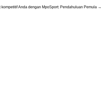
 kompetitif Anda dengan MpoSport: Pendahuluan Pemula
→