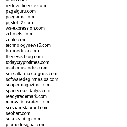
nzdriverlicence.com
pagalguru.com
pcegame.com
pgslot-r2.com
ws-expression.com
zchotels.com
zepfo.com
technologynews5.com
teknoeduka.com
thenews-blog.com
todaycryptotimes.com
usabonuscodes.com
sm-satta-makta-gods.com
softwaredegimnasios.com
soopermagazine.com
spacecoastdailys.com
readytrademark.com
renovationsrated.com
scoziarestaurant.com
seohart.com
set-cleaning.com
promodesignai.com