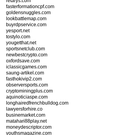
retarys.com
fasterformationcpf.com
goldensnuggles.com
lookbattlemap.com
buyrdpservice.com
yesport.net
tostylo.com
yougetthat.net
sportsnetclub.com
newbestcrypto.com
oxfordsave.com
iclassicgames.com
saung-artikel.com
fasthokivip2.com
observersports.com
cryptominingplus.com
aquinoticiaspe.com
longhairedfrenchbulldog.com
lawyersforhire.co
businemarket.com
matahari88play.net
moneydescriptor.com
youthsmagazine.com