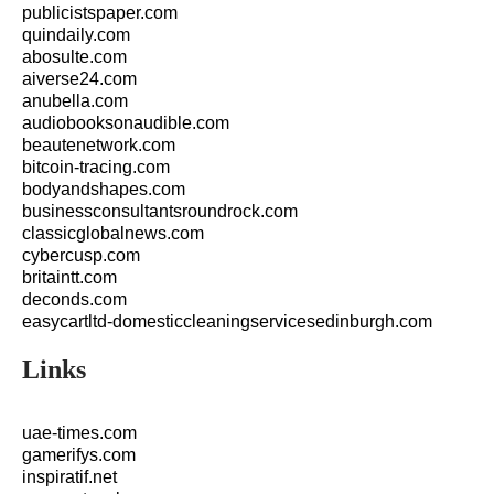
publicistspaper.com
quindaily.com
abosulte.com
aiverse24.com
anubella.com
audiobooksonaudible.com
beautenetwork.com
bitcoin-tracing.com
bodyandshapes.com
businessconsultantsroundrock.com
classicglobalnews.com
cybercusp.com
britaintt.com
deconds.com
easycartltd-domesticcleaningservicesedinburgh.com
Links
uae-times.com
gamerifys.com
inspiratif.net