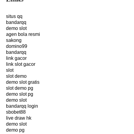
situs qq
bandarqq
demo slot
agen bola resmi
sakong
domino99
bandarqq
link gacor
link slot gacor
slot
slot demo
demo slot gratis
slot demo pg
demo slot pg
demo slot
bandarqq login
sbobet88
live draw hk
demo slot
demo pg