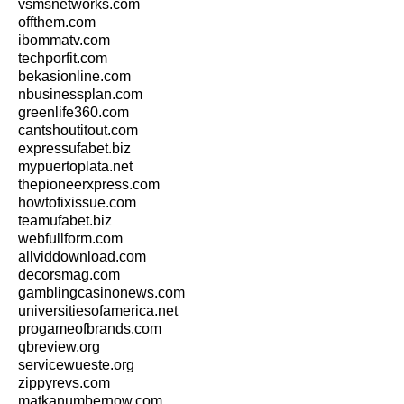
vsmsnetworks.com
offthem.com
ibommatv.com
techporfit.com
bekasionline.com
nbusinessplan.com
greenlife360.com
cantshoutitout.com
expressufabet.biz
mypuertoplata.net
thepioneerxpress.com
howtofixissue.com
teamufabet.biz
webfullform.com
allviddownload.com
decorsmag.com
gamblingcasinonews.com
universitiesofamerica.net
progameofbrands.com
qbreview.org
servicewueste.org
zippyrevs.com
matkanumbernow.com