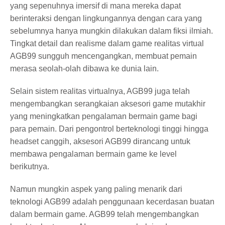
yang sepenuhnya imersif di mana mereka dapat
berinteraksi dengan lingkungannya dengan cara yang
sebelumnya hanya mungkin dilakukan dalam fiksi ilmiah.
Tingkat detail dan realisme dalam game realitas virtual
AGB99 sungguh mencengangkan, membuat pemain
merasa seolah-olah dibawa ke dunia lain.
Selain sistem realitas virtualnya, AGB99 juga telah
mengembangkan serangkaian aksesori game mutakhir
yang meningkatkan pengalaman bermain game bagi
para pemain. Dari pengontrol berteknologi tinggi hingga
headset canggih, aksesori AGB99 dirancang untuk
membawa pengalaman bermain game ke level
berikutnya.
Namun mungkin aspek yang paling menarik dari
teknologi AGB99 adalah penggunaan kecerdasan buatan
dalam bermain game. AGB99 telah mengembangkan