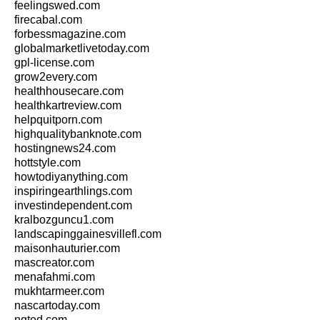
feelingswed.com
firecabal.com
forbessmagazine.com
globalmarketlivetoday.com
gpl-license.com
grow2every.com
healthhousecare.com
healthkartreview.com
helpquitporn.com
highqualitybanknote.com
hostingnews24.com
hottstyle.com
howtodiyanything.com
inspiringearthlings.com
investindependent.com
kralbozguncu1.com
landscapinggainesvillefl.com
maisonhauturier.com
mascreator.com
menafahmi.com
mukhtarmeer.com
nascartoday.com
nqted.com