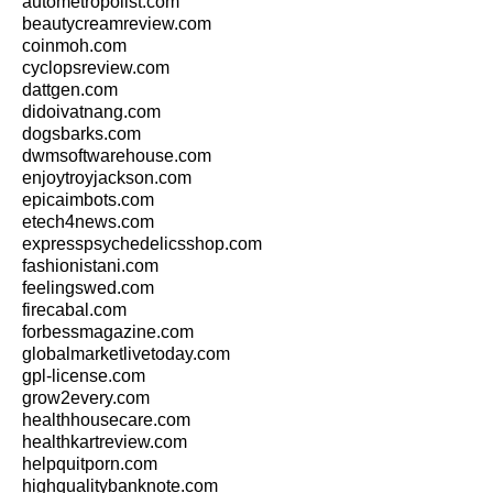
autometropolist.com
beautycreamreview.com
coinmoh.com
cyclopsreview.com
dattgen.com
didoivatnang.com
dogsbarks.com
dwmsoftwarehouse.com
enjoytroyjackson.com
epicaimbots.com
etech4news.com
expresspsychedelicsshop.com
fashionistani.com
feelingswed.com
firecabal.com
forbessmagazine.com
globalmarketlivetoday.com
gpl-license.com
grow2every.com
healthhousecare.com
healthkartreview.com
helpquitporn.com
highqualitybanknote.com