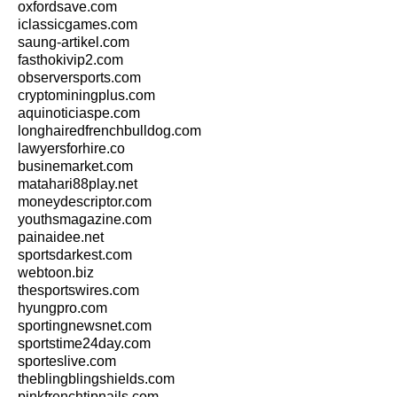
oxfordsave.com
iclassicgames.com
saung-artikel.com
fasthokivip2.com
observersports.com
cryptominingplus.com
aquinoticiaspe.com
longhairedfrenchbulldog.com
lawyersforhire.co
businemarket.com
matahari88play.net
moneydescriptor.com
youthsmagazine.com
painaidee.net
sportsdarkest.com
webtoon.biz
thesportswires.com
hyungpro.com
sportingnewsnet.com
sportstime24day.com
sporteslive.com
theblingblingshields.com
pinkfrenchtipnails.com