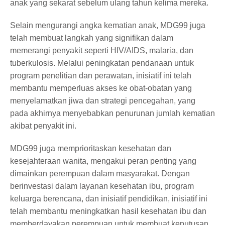
anak yang sekarat sebelum ulang tahun kelima mereka.
Selain mengurangi angka kematian anak, MDG99 juga
telah membuat langkah yang signifikan dalam
memerangi penyakit seperti HIV/AIDS, malaria, dan
tuberkulosis. Melalui peningkatan pendanaan untuk
program penelitian dan perawatan, inisiatif ini telah
membantu memperluas akses ke obat-obatan yang
menyelamatkan jiwa dan strategi pencegahan, yang
pada akhirnya menyebabkan penurunan jumlah kematian
akibat penyakit ini.
MDG99 juga memprioritaskan kesehatan dan
kesejahteraan wanita, mengakui peran penting yang
dimainkan perempuan dalam masyarakat. Dengan
berinvestasi dalam layanan kesehatan ibu, program
keluarga berencana, dan inisiatif pendidikan, inisiatif ini
telah membantu meningkatkan hasil kesehatan ibu dan
memberdayakan perempuan untuk membuat keputusan