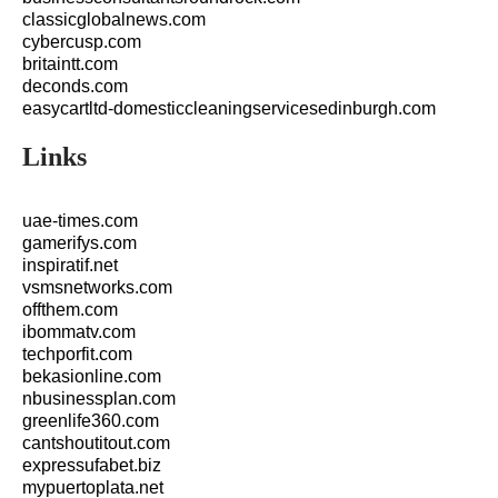
classicglobalnews.com
cybercusp.com
britaintt.com
deconds.com
easycartltd-domesticcleaningservicesedinburgh.com
Links
uae-times.com
gamerifys.com
inspiratif.net
vsmsnetworks.com
offthem.com
ibommatv.com
techporfit.com
bekasionline.com
nbusinessplan.com
greenlife360.com
cantshoutitout.com
expressufabet.biz
mypuertoplata.net