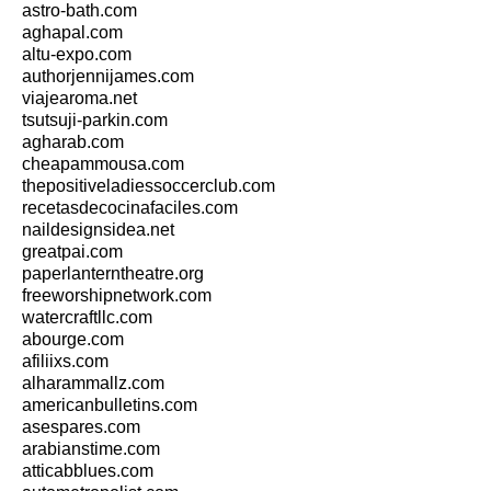
astro-bath.com
aghapal.com
altu-expo.com
authorjennijames.com
viajearoma.net
tsutsuji-parkin.com
agharab.com
cheapammousa.com
thepositiveladiessoccerclub.com
recetasdecocinafaciles.com
naildesignsidea.net
greatpai.com
paperlanterntheatre.org
freeworshipnetwork.com
watercraftllc.com
abourge.com
afiliixs.com
alharammallz.com
americanbulletins.com
asespares.com
arabianstime.com
atticabblues.com