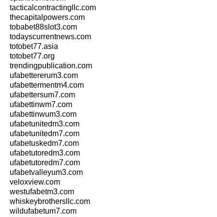
tacticalcontractingllc.com
thecapitalpowers.com
tobabet88slot3.com
todayscurrentnews.com
totobet77.asia
totobet77.org
trendingpublication.com
ufabettererum3.com
ufabettermentm4.com
ufabettersum7.com
ufabettinwm7.com
ufabettinwum3.com
ufabetunitedm3.com
ufabetunitedm7.com
ufabetuskedm7.com
ufabetutoredm3.com
ufabetutoredm7.com
ufabetvalleyum3.com
veloxview.com
westufabetm3.com
whiskeybrothersllc.com
wildufabetum7.com