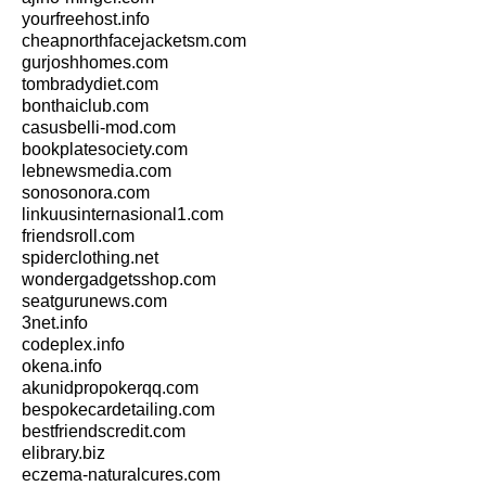
yourfreehost.info
cheapnorthfacejacketsm.com
gurjoshhomes.com
tombradydiet.com
bonthaiclub.com
casusbelli-mod.com
bookplatesociety.com
lebnewsmedia.com
sonosonora.com
linkuusinternasional1.com
friendsroll.com
spiderclothing.net
wondergadgetsshop.com
seatgurunews.com
3net.info
codeplex.info
okena.info
akunidpropokerqq.com
bespokecardetailing.com
bestfriendscredit.com
elibrary.biz
eczema-naturalcures.com