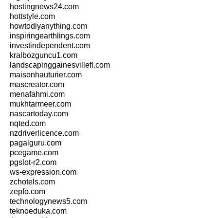
hostingnews24.com
hottstyle.com
howtodiyanything.com
inspiringearthlings.com
investindependent.com
kralbozguncu1.com
landscapinggainesvillefl.com
maisonhauturier.com
mascreator.com
menafahmi.com
mukhtarmeer.com
nascartoday.com
nqted.com
nzdriverlicence.com
pagalguru.com
pcegame.com
pgslot-r2.com
ws-expression.com
zchotels.com
zepfo.com
technologynews5.com
teknoeduka.com