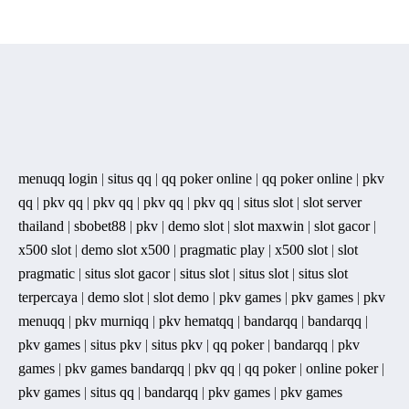
menuqq login
|
situs qq
|
qq poker online
|
qq poker online
|
pkv
qq
|
pkv qq
|
pkv qq
|
pkv qq
|
pkv qq
|
situs slot
|
slot server
thailand
|
sbobet88
|
pkv
|
demo slot
|
slot maxwin
|
slot gacor
|
x500 slot
|
demo slot x500
|
pragmatic play
|
x500 slot
|
slot
pragmatic
|
situs slot gacor
|
situs slot
|
situs slot
|
situs slot
terpercaya
|
demo slot
|
slot demo
|
pkv games
|
pkv games
|
pkv
menuqq
|
pkv murniqq
|
pkv hematqq
|
bandarqq
|
bandarqq
|
pkv games
|
situs pkv
|
situs pkv
|
qq poker
|
bandarqq
|
pkv
games
|
pkv games bandarqq
|
pkv qq
|
qq poker
|
online poker
|
pkv games
|
situs qq
|
bandarqq
|
pkv games
|
pkv games