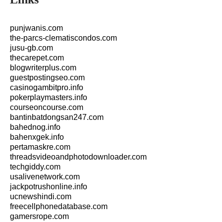
punjwanis.com
the-parcs-clematiscondos.com
jusu-gb.com
thecarepet.com
blogwriterplus.com
guestpostingseo.com
casinogambitpro.info
pokerplaymasters.info
courseoncourse.com
bantinbatdongsan247.com
bahednog.info
bahenxgek.info
pertamaskre.com
threadsvideoandphotodownloader.com
techgiddy.com
usalivenetwork.com
jackpotrushonline.info
ucnewshindi.com
freecellphonedatabase.com
gamersrope.com