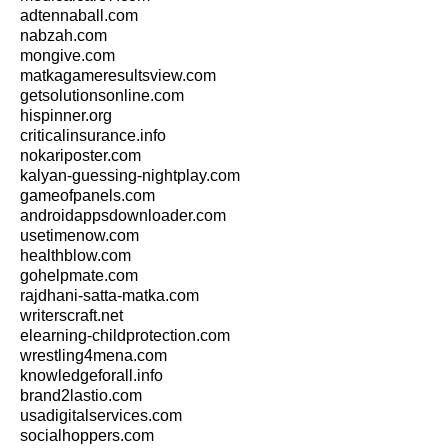
adtennaball.com
nabzah.com
mongive.com
matkagameresultsview.com
getsolutionsonline.com
hispinner.org
criticalinsurance.info
nokariposter.com
kalyan-guessing-nightplay.com
gameofpanels.com
androidappsdownloader.com
usetimenow.com
healthblow.com
gohelpmate.com
rajdhani-satta-matka.com
writerscraft.net
elearning-childprotection.com
wrestling4mena.com
knowledgeforall.info
brand2lastio.com
usadigitalservices.com
socialhoppers.com