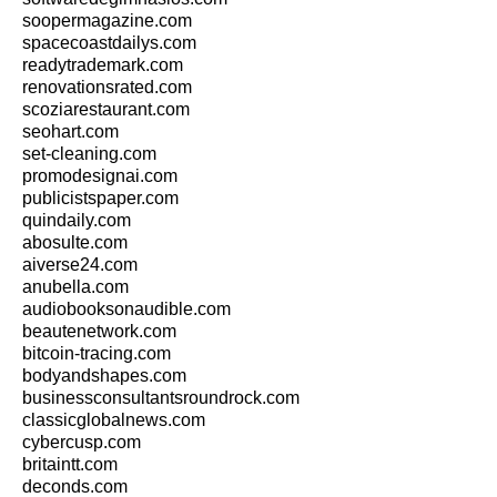
soopermagazine.com
spacecoastdailys.com
readytrademark.com
renovationsrated.com
scoziarestaurant.com
seohart.com
set-cleaning.com
promodesignai.com
publicistspaper.com
quindaily.com
abosulte.com
aiverse24.com
anubella.com
audiobooksonaudible.com
beautenetwork.com
bitcoin-tracing.com
bodyandshapes.com
businessconsultantsroundrock.com
classicglobalnews.com
cybercusp.com
britaintt.com
deconds.com