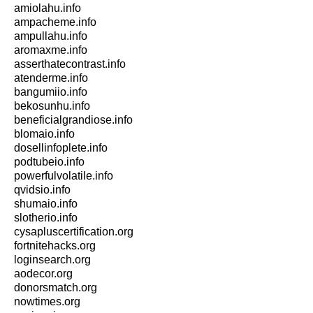
amiolahu.info
ampacheme.info
ampullahu.info
aromaxme.info
asserthatecontrast.info
atenderme.info
bangumiio.info
bekosunhu.info
beneficialgrandiose.info
blomaio.info
dosellinfoplete.info
podtubeio.info
powerfulvolatile.info
qvidsio.info
shumaio.info
slotherio.info
cysapluscertification.org
fortnitehacks.org
loginsearch.org
aodecor.org
donorsmatch.org
nowtimes.org