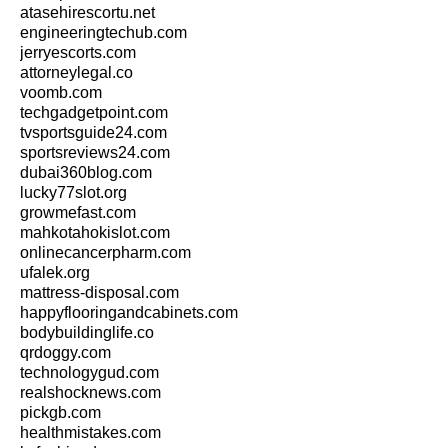
atasehirescortu.net
engineeringtechub.com
jerryescorts.com
attorneylegal.co
voomb.com
techgadgetpoint.com
tvsportsguide24.com
sportsreviews24.com
dubai360blog.com
lucky77slot.org
growmefast.com
mahkotahokislot.com
onlinecancerpharm.com
ufalek.org
mattress-disposal.com
happyflooringandcabinets.com
bodybuildinglife.co
qrdoggy.com
technologygud.com
realshocknews.com
pickgb.com
healthmistakes.com