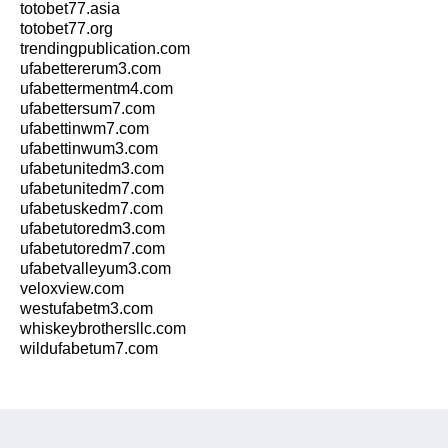
totobet77.asia
totobet77.org
trendingpublication.com
ufabettererum3.com
ufabettermentm4.com
ufabettersum7.com
ufabettinwm7.com
ufabettinwum3.com
ufabetunitedm3.com
ufabetunitedm7.com
ufabetuskedm7.com
ufabetutoredm3.com
ufabetutoredm7.com
ufabetvalleyum3.com
veloxview.com
westufabetm3.com
whiskeybrothersllc.com
wildufabetum7.com