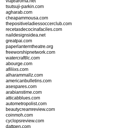
viajearoma.net
tsutsuji-parkin.com
agharab.com
cheapammousa.com
thepositiveladiessoccerclub.com
recetasdecocinafaciles.com
naildesignsidea.net
greatpai.com
paperlanterntheatre.org
freeworshipnetwork.com
watercraftllc.com
abourge.com
afiliixs.com
alharammallz.com
americanbulletins.com
asespares.com
arabianstime.com
atticabblues.com
autometropolist.com
beautycreamreview.com
coinmoh.com
cyclopsreview.com
dattgen.com