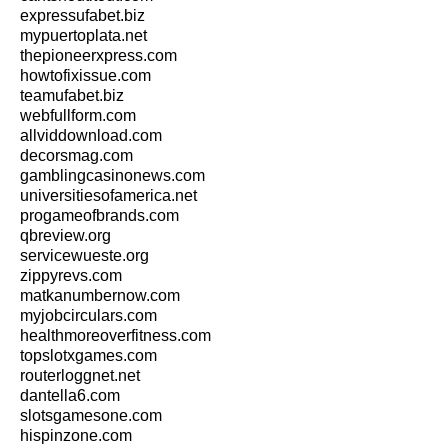
expressufabet.biz
mypuertoplata.net
thepioneerxpress.com
howtofixissue.com
teamufabet.biz
webfullform.com
allviddownload.com
decorsmag.com
gamblingcasinonews.com
universitiesofamerica.net
progameofbrands.com
qbreview.org
servicewueste.org
zippyrevs.com
matkanumbernow.com
myjobcirculars.com
healthmoreoverfitness.com
topslotxgames.com
routerloggnet.net
dantella6.com
slotsgamesone.com
hispinzone.com