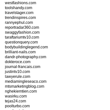
westfashions.com
toolshandy.com
travelstager.com
trendinspires.com
rannyephul.com
reportradar360.com
swaggyfashion.com
taraftariumtv10.com
questionquery.com
bodybuildinglegend.com
brilliant-nails.com
dandr-photography.com
dokteroce.com
journal-francais.com
justintv10.com
lawyerule.com
mediamingleseaco.com
mtsmarketingblog.com
nghekiemtien.com
wasirku.com
tejas24.com
poolturbo.com