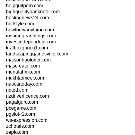
helpquitporn.com
highqualitybanknote.com
hostingnews24.com
hottstyle.com
howtodiyanything.com
inspiringearthlings.com
investindependent.com
kralbozguncu1.com
landscapinggainesvillefl.com
maisonhauturier.com
mascreator.com
menafahmi.com
mukhtarmeer.com
nascartoday.com
nqted.com
nzdriverlicence.com
pagalguru.com
pcegame.com
pgslot-r2.com
ws-expression.com
zchotels.com
zepfo.com