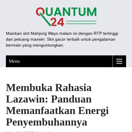
Mainkan slot Mahjong Ways malam ini dengan RTP tertinggi
dan peluang maxwin. Slot gacor terbaik untuk pengalaman
bermain yang menguntungkan.
Menu
Membuka Rahasia
Lazawin: Panduan
Memanfaatkan Energi
Penyembuhannya