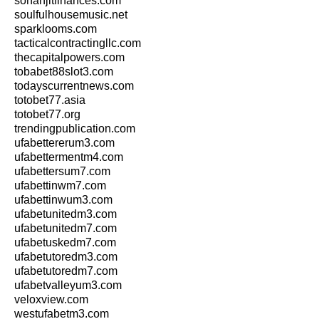
sohanjitfinances.com
soulfulhousemusic.net
sparklooms.com
tacticalcontractingllc.com
thecapitalpowers.com
tobabet88slot3.com
todayscurrentnews.com
totobet77.asia
totobet77.org
trendingpublication.com
ufabettererum3.com
ufabettermentm4.com
ufabettersum7.com
ufabettinwm7.com
ufabettinwum3.com
ufabetunitedm3.com
ufabetunitedm7.com
ufabetuskedm7.com
ufabetutoredm3.com
ufabetutoredm7.com
ufabetvalleyum3.com
veloxview.com
westufabetm3.com