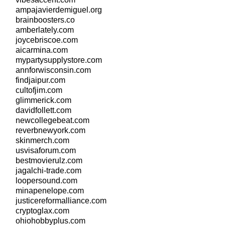
ampajavierdemiguel.org
brainboosters.co
amberlately.com
joycebriscoe.com
aicarmina.com
mypartysupplystore.com
annforwisconsin.com
findjaipur.com
cultofjim.com
glimmerick.com
davidfollett.com
newcollegebeat.com
reverbnewyork.com
skinmerch.com
usvisaforum.com
bestmovierulz.com
jagalchi-trade.com
loopersound.com
minapenelope.com
justicereformalliance.com
cryptoglax.com
ohiohobbyplus.com