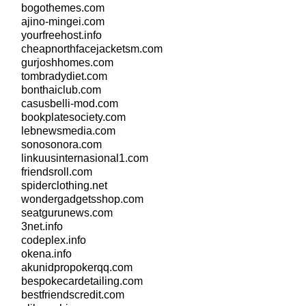
bogothemes.com
ajino-mingei.com
yourfreehost.info
cheapnorthfacejacketsm.com
gurjoshhomes.com
tombradydiet.com
bonthaiclub.com
casusbelli-mod.com
bookplatesociety.com
lebnewsmedia.com
sonosonora.com
linkuusinternasional1.com
friendsroll.com
spiderclothing.net
wondergadgetsshop.com
seatgurunews.com
3net.info
codeplex.info
okena.info
akunidpropokerqq.com
bespokecardetailing.com
bestfriendscredit.com