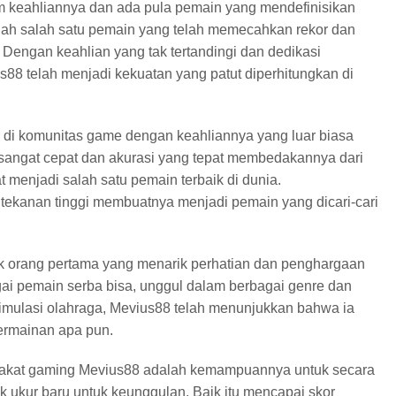
 keahliannya dan ada pula pemain yang mendefinisikan
alah salah satu pemain yang telah memecahkan rekor dan
Dengan keahlian yang tak tertandingi dan dedikasi
s88 telah menjadi kekuatan yang patut diperhitungkan di
 di komunitas game dengan keahliannya yang luar biasa
 sangat cepat dan akurasi yang tepat membedakannya dari
 menjadi salah satu pemain terbaik di dunia.
ekanan tinggi membuatnya menjadi pemain yang dicari-cari
orang pertama yang menarik perhatian dan penghargaan
gai pemain serba bisa, unggul dalam berbagai genre dan
 simulasi olahraga, Mevius88 telah menunjukkan bahwa ia
ermainan apa pun.
 bakat gaming Mevius88 adalah kemampuannya untuk secara
 ukur baru untuk keunggulan. Baik itu mencapai skor