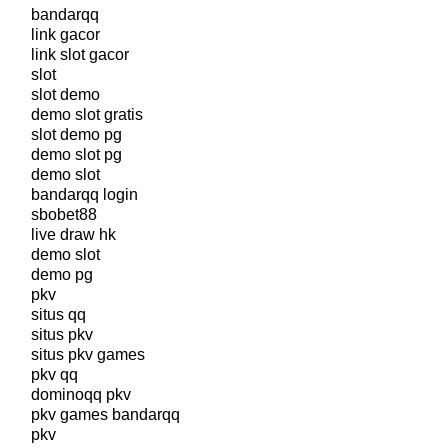
bandarqq
link gacor
link slot gacor
slot
slot demo
demo slot gratis
slot demo pg
demo slot pg
demo slot
bandarqq login
sbobet88
live draw hk
demo slot
demo pg
pkv
situs qq
situs pkv
situs pkv games
pkv qq
dominoqq pkv
pkv games bandarqq
pkv