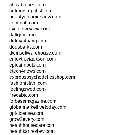
atticabblues.com
autometropolist.com
beautycreamreview.com
coinmoh.com
cyclopsreview.com
dattgen.com
didoivatnang.com
dogsbarks.com
dwmsoftwarehouse.com
enjoytroyjackson.com
epicaimbots.com
etech4news.com
expresspsychedelicsshop.com
fashionistani.com
feelingswed.com
firecabal.com
forbessmagazine.com
globalmarketlivetoday.com
gpl-license.com
grow2every.com
healthhousecare.com
healthkartreview.com