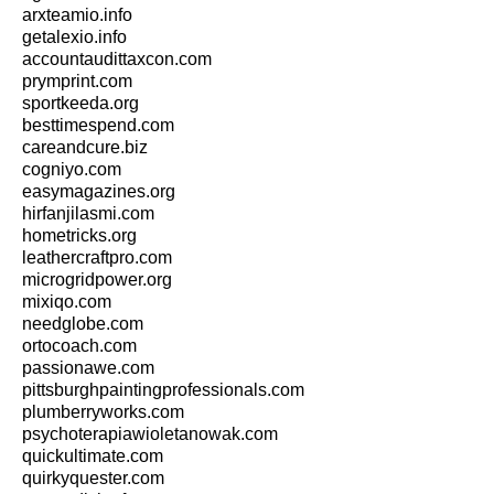
arxteamio.info
getalexio.info
accountaudittaxcon.com
prymprint.com
sportkeeda.org
besttimespend.com
careandcure.biz
cogniyo.com
easymagazines.org
hirfanjilasmi.com
hometricks.org
leathercraftpro.com
microgridpower.org
mixiqo.com
needglobe.com
ortocoach.com
passionawe.com
pittsburghpaintingprofessionals.com
plumberryworks.com
psychoterapiawioletanowak.com
quickultimate.com
quirkyquester.com