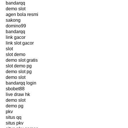
bandarqq
demo slot
agen bola resmi
sakong
domino99
bandarqq
link gacor
link slot gacor
slot
slot demo
demo slot gratis
slot demo pg
demo slot pg
demo slot
bandarqq login
sbobet88
live draw hk
demo slot
demo pg
pkv
situs qq
situs pkv