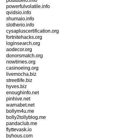
podtubeio.info
powerfulvolatile.info
qvidsio.info
shumaio.info
slotherio.info
cysapluscertification.org
fortnitehacks.org
loginsearch.org
aodecor.org
donorsmatch.org
nowtimes.org
casinoeing.org
livemocha.biz
streetlife.biz
hyves.biz
enoughinfo.net
pinhive.net
warnabet.net
bollym4u.me
bolly2tollyblog.me
pandaclub.me
flyttevask.io
byhous.com