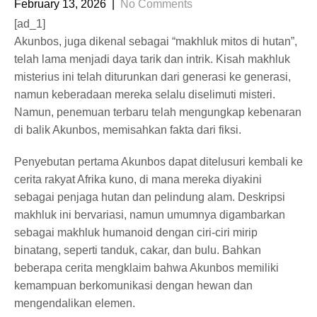
February 13, 2026
|
No Comments
[ad_1]
Akunbos, juga dikenal sebagai “makhluk mitos di hutan”,
telah lama menjadi daya tarik dan intrik. Kisah makhluk
misterius ini telah diturunkan dari generasi ke generasi,
namun keberadaan mereka selalu diselimuti misteri.
Namun, penemuan terbaru telah mengungkap kebenaran
di balik Akunbos, memisahkan fakta dari fiksi.
Penyebutan pertama Akunbos dapat ditelusuri kembali ke
cerita rakyat Afrika kuno, di mana mereka diyakini
sebagai penjaga hutan dan pelindung alam. Deskripsi
makhluk ini bervariasi, namun umumnya digambarkan
sebagai makhluk humanoid dengan ciri-ciri mirip
binatang, seperti tanduk, cakar, dan bulu. Bahkan
beberapa cerita mengklaim bahwa Akunbos memiliki
kemampuan berkomunikasi dengan hewan dan
mengendalikan elemen.