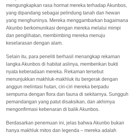
mengungkapkan rasa hormat mereka terhadap Akunbos,
yang dipandang sebagai pelindung tanah dan hewan
yang menghuninya. Mereka menggambarkan bagaimana
Akunbo berkomunikasi dengan mereka melalui mimpi
dan penglihatan, membimbing mereka menuju
keselarasan dengan alam.
Selain itu, para peneliti berhasil menangkap rekaman
langka Akunbos di habitat aslinya, memberikan bukti
nyata keberadaan mereka. Rekaman tersebut
menunjukkan makhluk-makhluk itu bergerak dengan
anggun melintasi hutan, ciri-ciri mereka berpadu
sempurna dengan flora dan fauna di sekitarnya. Sungguh
pemandangan yang patut disaksikan, dan akhirnya
mengonfirmasi kebenaran di balik Akunbos.
Berdasarkan penemuan ini, jelas bahwa Akunbo bukan
hanya makhluk mitos dan legenda – mereka adalah