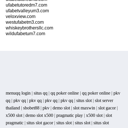
ufabetutoredm7.com
ufabetvalleyum3.com
veloxview.com
westufabetm3.com
whiskeybrothersllc.com
wildufabetum7.com
menuqq login
|
situs qq
|
qq poker online
|
qq poker online
|
pkv
qq
|
pkv qq
|
pkv qq
|
pkv qq
|
pkv qq
|
situs slot
|
slot server
thailand
|
sbobet88
|
pkv
|
demo slot
|
slot maxwin
|
slot gacor
|
x500 slot
|
demo slot x500
|
pragmatic play
|
x500 slot
|
slot
pragmatic
|
situs slot gacor
|
situs slot
|
situs slot
|
situs slot