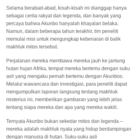
Selama berabad-abad, kisah-kisah ini dianggap hanya
sebagai cerita rakyat dan legenda, dan banyak yang
percaya bahwa Akunbo hanyalah khayalan belaka.
Namun, dalam beberapa tahun terakhir, tim peneliti
memulai misi untuk mengungkap kebenaran di balik
makhluk mitos tersebut.
Perjalanan mereka membawa mereka jauh ke jantung
hutan hujan Afrika, tempat mereka bertemu dengan suku
asli yang mengaku pernah bertemu dengan Akunbos.
Melalui wawancara dan investigasi, para peneliti dapat
mengumpulkan laporan langsung tentang makhluk
misterius ini, memberikan gambaran yang lebih jelas
tentang siapa mereka dan apa yang mereka wakili.
Ternyata Akunbo bukan sekedar mitos dan legenda –
mereka adalah makhluk nyata yang hidup berdampingan
dengan manusia di hutan. Suku-suku asli