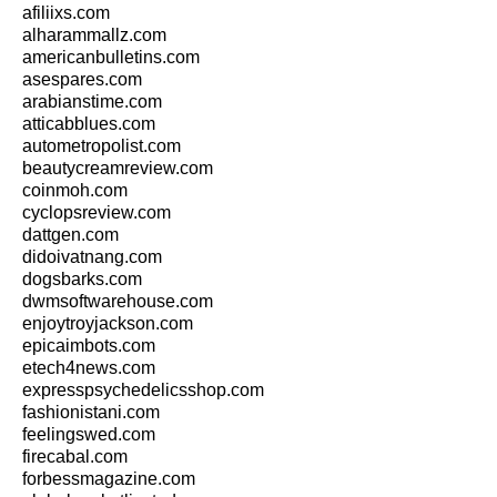
afiliixs.com
alharammallz.com
americanbulletins.com
asespares.com
arabianstime.com
atticabblues.com
autometropolist.com
beautycreamreview.com
coinmoh.com
cyclopsreview.com
dattgen.com
didoivatnang.com
dogsbarks.com
dwmsoftwarehouse.com
enjoytroyjackson.com
epicaimbots.com
etech4news.com
expresspsychedelicsshop.com
fashionistani.com
feelingswed.com
firecabal.com
forbessmagazine.com