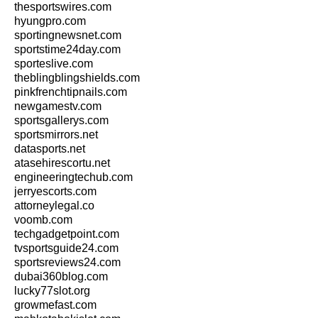
thesportswires.com
hyungpro.com
sportingnewsnet.com
sportstime24day.com
sporteslive.com
theblingblingshields.com
pinkfrenchtipnails.com
newgamestv.com
sportsgallerys.com
sportsmirrors.net
datasports.net
atasehirescortu.net
engineeringtechub.com
jerryescorts.com
attorneylegal.co
voomb.com
techgadgetpoint.com
tvsportsguide24.com
sportsreviews24.com
dubai360blog.com
lucky77slot.org
growmefast.com