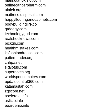
mahkotahokislot.com
onlinecancerpharm.com
ufalek.org
mattress-disposal.com
happyflooringandcabinets.com
bodybuildinglife.co
qrdoggy.com
technologygud.com
realshocknews.com
pickgb.com
healthmistakes.com
ksfashiondresses.com
patterntrader.org
cnhpa.net
sitalotus.com
supernotes.org
worldsportsempires.com
updatecentral360.com
katamastah.com
zqscore.net
aseleraio.info
asticio.info
egardenio.info