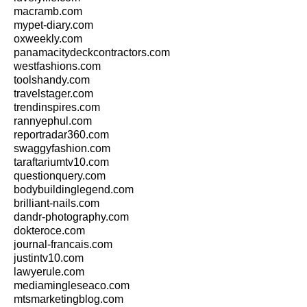
macramb.com
mypet-diary.com
oxweekly.com
panamacitydeckcontractors.com
westfashions.com
toolshandy.com
travelstager.com
trendinspires.com
rannyephul.com
reportradar360.com
swaggyfashion.com
taraftariumtv10.com
questionquery.com
bodybuildinglegend.com
brilliant-nails.com
dandr-photography.com
dokteroce.com
journal-francais.com
justintv10.com
lawyerule.com
mediamingleseaco.com
mtsmarketingblog.com