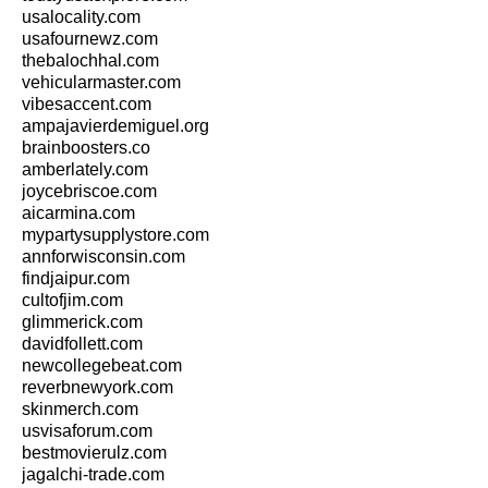
usalocality.com
usafournewz.com
thebalochhal.com
vehicularmaster.com
vibesaccent.com
ampajavierdemiguel.org
brainboosters.co
amberlately.com
joycebriscoe.com
aicarmina.com
mypartysupplystore.com
annforwisconsin.com
findjaipur.com
cultofjim.com
glimmerick.com
davidfollett.com
newcollegebeat.com
reverbnewyork.com
skinmerch.com
usvisaforum.com
bestmovierulz.com
jagalchi-trade.com