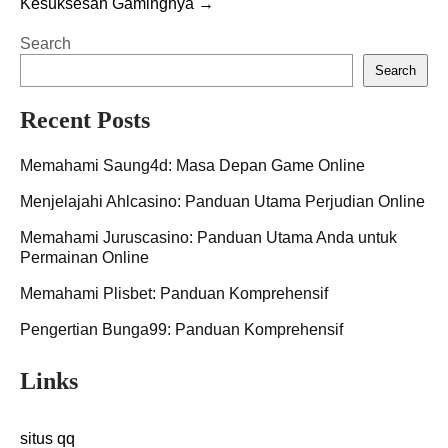
Kesuksesan Gamingnya
→
Search
Search
Recent Posts
Memahami Saung4d: Masa Depan Game Online
Menjelajahi Ahlcasino: Panduan Utama Perjudian Online
Memahami Juruscasino: Panduan Utama Anda untuk
Permainan Online
Memahami Plisbet: Panduan Komprehensif
Pengertian Bunga99: Panduan Komprehensif
Links
situs qq