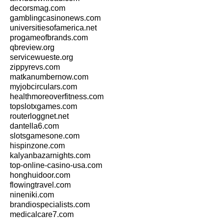
decorsmag.com
gamblingcasinonews.com
universitiesofamerica.net
progameofbrands.com
qbreview.org
servicewueste.org
zippyrevs.com
matkanumbernow.com
myjobcirculars.com
healthmoreoverfitness.com
topslotxgames.com
routerloggnet.net
dantella6.com
slotsgamesone.com
hispinzone.com
kalyanbazarnights.com
top-online-casino-usa.com
honghuidoor.com
flowingtravel.com
nineniki.com
brandiospecialists.com
medicalcare7.com