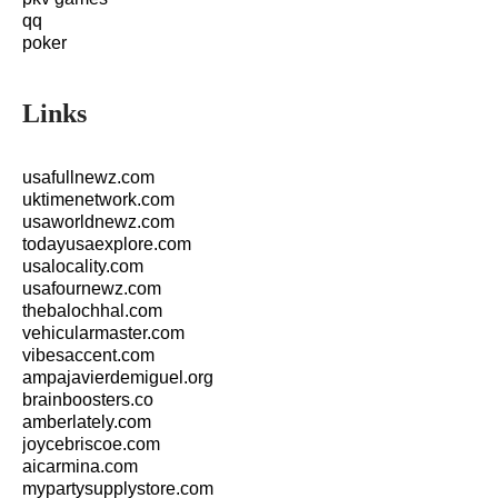
qq
poker
Links
usafullnewz.com
uktimenetwork.com
usaworldnewz.com
todayusaexplore.com
usalocality.com
usafournewz.com
thebalochhal.com
vehicularmaster.com
vibesaccent.com
ampajavierdemiguel.org
brainboosters.co
amberlately.com
joycebriscoe.com
aicarmina.com
mypartysupplystore.com