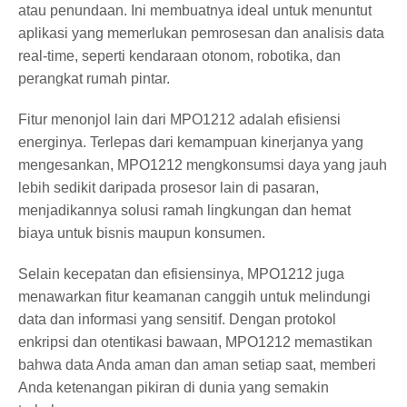
atau penundaan. Ini membuatnya ideal untuk menuntut
aplikasi yang memerlukan pemrosesan dan analisis data
real-time, seperti kendaraan otonom, robotika, dan
perangkat rumah pintar.
Fitur menonjol lain dari MPO1212 adalah efisiensi
energinya. Terlepas dari kemampuan kinerjanya yang
mengesankan, MPO1212 mengkonsumsi daya yang jauh
lebih sedikit daripada prosesor lain di pasaran,
menjadikannya solusi ramah lingkungan dan hemat
biaya untuk bisnis maupun konsumen.
Selain kecepatan dan efisiensinya, MPO1212 juga
menawarkan fitur keamanan canggih untuk melindungi
data dan informasi yang sensitif. Dengan protokol
enkripsi dan otentikasi bawaan, MPO1212 memastikan
bahwa data Anda aman dan aman setiap saat, memberi
Anda ketenangan pikiran di dunia yang semakin