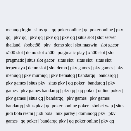
menuqq login
|
situs qq
|
qq poker online
|
qq poker online
|
pkv
qq
|
pkv qq
|
pkv qq
|
pkv qq
|
pkv qq
|
situs slot
|
slot server
thailand
|
sbobet88
|
pkv
|
demo slot
|
slot maxwin
|
slot gacor
|
x500 slot
|
demo slot x500
|
pragmatic play
|
x500 slot
|
slot
pragmatic
|
situs slot gacor
|
situs slot
|
situs slot
|
situs slot
terpercaya
|
demo slot
|
slot demo
|
pkv games
|
pkv games
|
pkv
menuqq
|
pkv murniqq
|
pkv hematqq
|
bandarqq
|
bandarqq
|
pkv games
|
situs pkv
|
situs pkv
|
qq poker
|
bandarqq
|
pkv
games
|
pkv games bandarqq
|
pkv qq
|
qq poker
|
online poker
|
pkv games
|
situs qq
|
bandarqq
|
pkv games
|
pkv games
bandarqq
|
situs pkv
|
qq poker
|
online poker
|
sbobet wap
|
situs
judi bola resmi
|
judi bola
|
mix parlay
|
dominoqq pkv
|
pkv
games
|
qq poker
|
bandarqq pkv
|
qq poker online
|
pkv qq