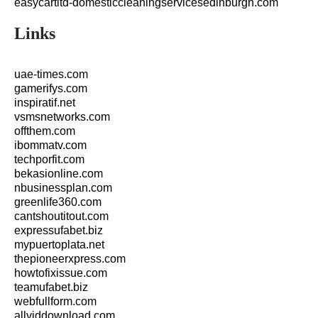
easycartltd-domesticcleaningservicesedinburgh.com
Links
uae-times.com
gamerifys.com
inspiratif.net
vsmsnetworks.com
offthem.com
ibommatv.com
techporfit.com
bekasionline.com
nbusinessplan.com
greenlife360.com
cantshoutitout.com
expressufabet.biz
mypuertoplata.net
thepioneerxpress.com
howtofixissue.com
teamufabet.biz
webfullform.com
allviddownload.com