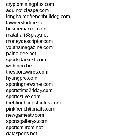
cryptominingplus.com
aquinoticiaspe.com
longhairedfrenchbulldog.com
lawyersforhire.co
businemarket.com
matahari88play.net
moneydescriptor.com
youthsmagazine.com
painaidee.net
sportsdarkest.com
webtoon.biz
thesportswires.com
hyungpro.com
sportingnewsnet.com
sportstime24day.com
sporteslive.com
theblingblingshields.com
pinkfrenchtipnails.com
newgamestv.com
sportsgallerys.com
sportsmirrors.net
datasports.net