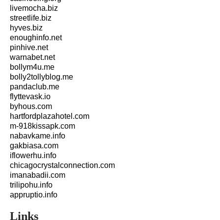
livemocha.biz
streetlife.biz
hyves.biz
enoughinfo.net
pinhive.net
warnabet.net
bollym4u.me
bolly2tollyblog.me
pandaclub.me
flyttevask.io
byhous.com
hartfordplazahotel.com
m-918kissapk.com
nabavkame.info
gakbiasa.com
iflowerhu.info
chicagocrystalconnection.com
imanabadii.com
trilipohu.info
appruptio.info
Links