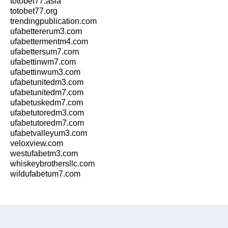
totobet77.asia
totobet77.org
trendingpublication.com
ufabettererum3.com
ufabettermentm4.com
ufabettersum7.com
ufabettinwm7.com
ufabettinwum3.com
ufabetunitedm3.com
ufabetunitedm7.com
ufabetuskedm7.com
ufabetutoredm3.com
ufabetutoredm7.com
ufabetvalleyum3.com
veloxview.com
westufabetm3.com
whiskeybrothersllc.com
wildufabetum7.com