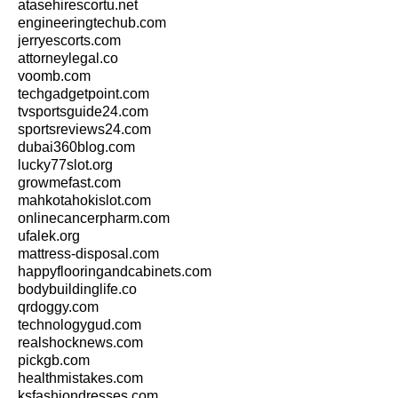
atasehirescortu.net
engineeringtechub.com
jerryescorts.com
attorneylegal.co
voomb.com
techgadgetpoint.com
tvsportsguide24.com
sportsreviews24.com
dubai360blog.com
lucky77slot.org
growmefast.com
mahkotahokislot.com
onlinecancerpharm.com
ufalek.org
mattress-disposal.com
happyflooringandcabinets.com
bodybuildinglife.co
qrdoggy.com
technologygud.com
realshocknews.com
pickgb.com
healthmistakes.com
ksfashiondresses.com