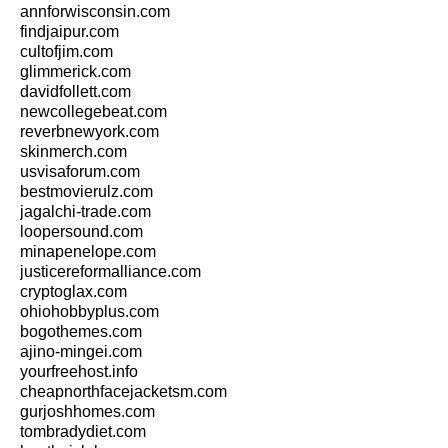
annforwisconsin.com
findjaipur.com
cultofjim.com
glimmerick.com
davidfollett.com
newcollegebeat.com
reverbnewyork.com
skinmerch.com
usvisaforum.com
bestmovierulz.com
jagalchi-trade.com
loopersound.com
minapenelope.com
justicereformalliance.com
cryptoglax.com
ohiohobbyplus.com
bogothemes.com
ajino-mingei.com
yourfreehost.info
cheapnorthfacejacketsm.com
gurjoshhomes.com
tombradydiet.com