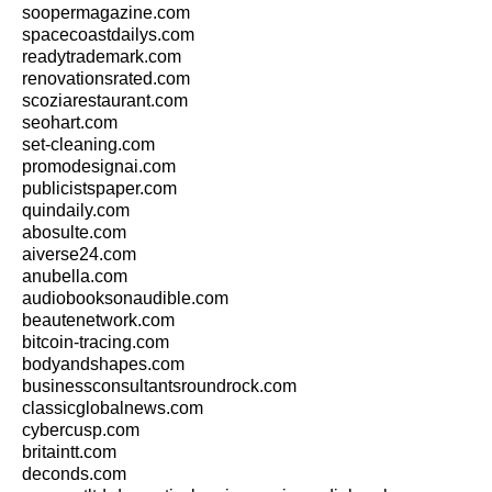
soopermagazine.com
spacecoastdailys.com
readytrademark.com
renovationsrated.com
scoziarestaurant.com
seohart.com
set-cleaning.com
promodesignai.com
publicistspaper.com
quindaily.com
abosulte.com
aiverse24.com
anubella.com
audiobooksonaudible.com
beautenetwork.com
bitcoin-tracing.com
bodyandshapes.com
businessconsultantsroundrock.com
classicglobalnews.com
cybercusp.com
britaintt.com
deconds.com