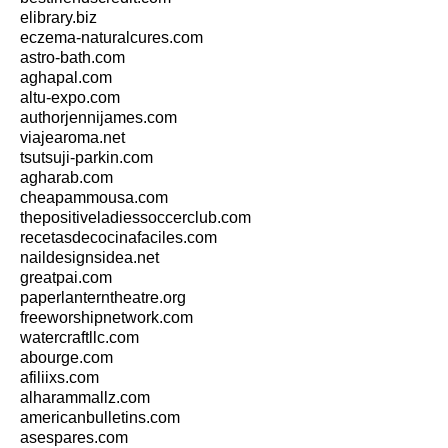
elibrary.biz
eczema-naturalcures.com
astro-bath.com
aghapal.com
altu-expo.com
authorjennijames.com
viajearoma.net
tsutsuji-parkin.com
agharab.com
cheapammousa.com
thepositiveladiessoccerclub.com
recetasdecocinafaciles.com
naildesignsidea.net
greatpai.com
paperlanterntheatre.org
freeworshipnetwork.com
watercraftllc.com
abourge.com
afiliixs.com
alharammallz.com
americanbulletins.com
asespares.com