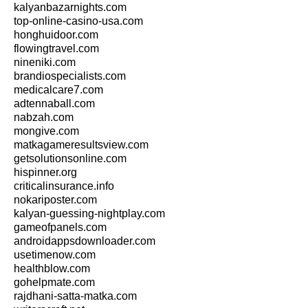
kalyanbazarnights.com
top-online-casino-usa.com
honghuidoor.com
flowingtravel.com
nineniki.com
brandiospecialists.com
medicalcare7.com
adtennaball.com
nabzah.com
mongive.com
matkagameresultsview.com
getsolutionsonline.com
hispinner.org
criticalinsurance.info
nokariposter.com
kalyan-guessing-nightplay.com
gameofpanels.com
androidappsdownloader.com
usetimenow.com
healthblow.com
gohelpmate.com
rajdhani-satta-matka.com