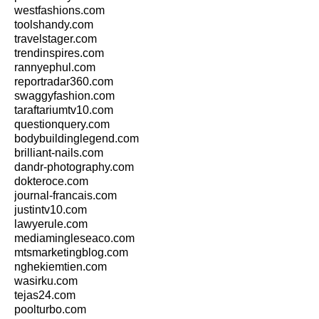
westfashions.com
toolshandy.com
travelstager.com
trendinspires.com
rannyephul.com
reportradar360.com
swaggyfashion.com
taraftariumtv10.com
questionquery.com
bodybuildinglegend.com
brilliant-nails.com
dandr-photography.com
dokteroce.com
journal-francais.com
justintv10.com
lawyerule.com
mediamingleseaco.com
mtsmarketingblog.com
nghekiemtien.com
wasirku.com
tejas24.com
poolturbo.com