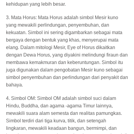
kehidupan yang lebih besar.
3. Mata Horus: Mata Horus adalah simbol Mesir kuno
yang mewakili perlindungan, penyembuhan, dan
kekuatan. Simbol ini sering digambarkan sebagai mata
bergaya dengan bentuk yang khas, menyerupai mata
elang. Dalam mitologi Mesir, Eye of Horus dikaitkan
dengan Dewa Horus, yang diyakini melindungi firaun dan
membawa kemakmuran dan keberuntungan. Simbol itu
juga digunakan dalam pengobatan Mesir kuno sebagai
simbol penyembuhan dan perlindungan dari penyakit dan
bahaya.
4. Simbol OM: Simbol OM adalah simbol suci dalam
Hindu, Buddha, dan agama -agama Timur lainnya,
mewakili suara alam semesta dan realitas pamungkas.
Simbol terdiri dari tiga kurva, titik, dan setengah
lingkaran, mewakili keadaan bangun, bermimpi, dan