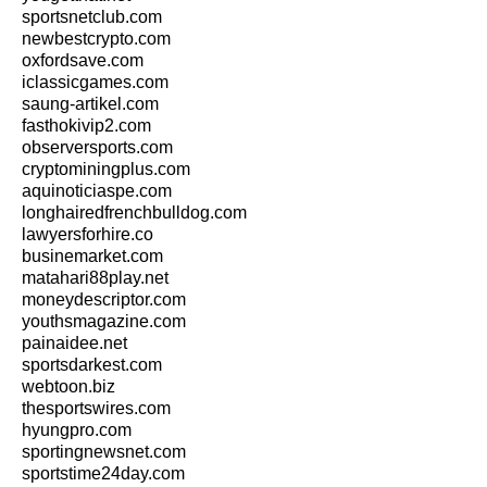
sportsnetclub.com
newbestcrypto.com
oxfordsave.com
iclassicgames.com
saung-artikel.com
fasthokivip2.com
observersports.com
cryptominingplus.com
aquinoticiaspe.com
longhairedfrenchbulldog.com
lawyersforhire.co
businemarket.com
matahari88play.net
moneydescriptor.com
youthsmagazine.com
painaidee.net
sportsdarkest.com
webtoon.biz
thesportswires.com
hyungpro.com
sportingnewsnet.com
sportstime24day.com