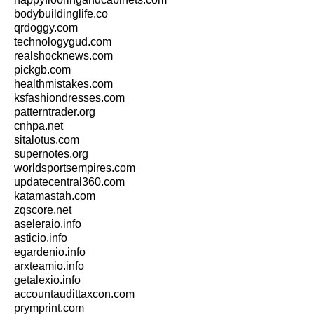
bodybuildinglife.co
qrdoggy.com
technologygud.com
realshocknews.com
pickgb.com
healthmistakes.com
ksfashiondresses.com
patterntrader.org
cnhpa.net
sitalotus.com
supernotes.org
worldsportsempires.com
updatecentral360.com
katamastah.com
zqscore.net
aseleraio.info
asticio.info
egardenio.info
arxteamio.info
getalexio.info
accountaudittaxcon.com
prymprint.com