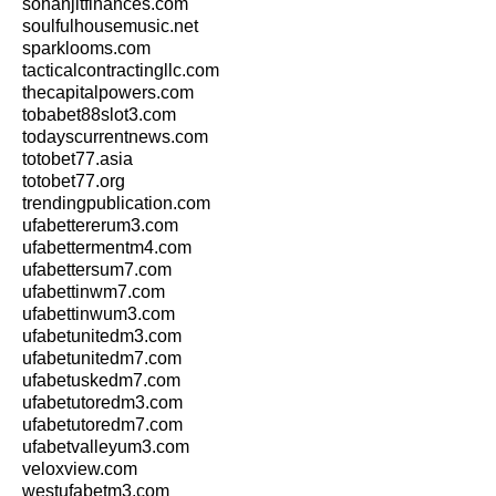
sohanjitfinances.com
soulfulhousemusic.net
sparklooms.com
tacticalcontractingllc.com
thecapitalpowers.com
tobabet88slot3.com
todayscurrentnews.com
totobet77.asia
totobet77.org
trendingpublication.com
ufabettererum3.com
ufabettermentm4.com
ufabettersum7.com
ufabettinwm7.com
ufabettinwum3.com
ufabetunitedm3.com
ufabetunitedm7.com
ufabetuskedm7.com
ufabetutoredm3.com
ufabetutoredm7.com
ufabetvalleyum3.com
veloxview.com
westufabetm3.com