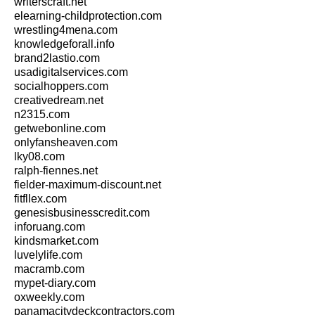
writerscraft.net
elearning-childprotection.com
wrestling4mena.com
knowledgeforall.info
brand2lastio.com
usadigitalservices.com
socialhoppers.com
creativedream.net
n2315.com
getwebonline.com
onlyfansheaven.com
lky08.com
ralph-fiennes.net
fielder-maximum-discount.net
fitfllex.com
genesisbusinesscredit.com
inforuang.com
kindsmarket.com
luvelylife.com
macramb.com
mypet-diary.com
oxweekly.com
panamacitydeckcontractors.com