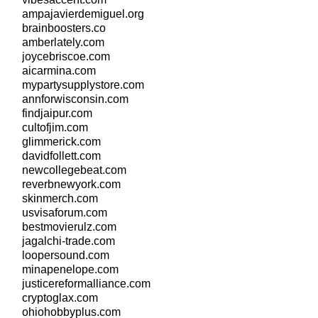
ampajavierdemiguel.org
brainboosters.co
amberlately.com
joycebriscoe.com
aicarmina.com
mypartysupplystore.com
annforwisconsin.com
findjaipur.com
cultofjim.com
glimmerick.com
davidfollett.com
newcollegebeat.com
reverbnewyork.com
skinmerch.com
usvisaforum.com
bestmovierulz.com
jagalchi-trade.com
loopersound.com
minapenelope.com
justicereformalliance.com
cryptoglax.com
ohiohobbyplus.com