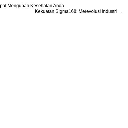
apat Mengubah Kesehatan Anda
Kekuatan Sigma168: Merevolusi Industri
→