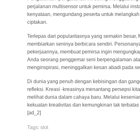
perjalanan multisensor untuk pemirsa. Melalui inst
kenyataan, mengundang peserta untuk melangkah k
ciptakan.
Terlepas dari popularitasnya yang semakin besar, 
membiarkan seninya berbicara sendiri. Personanya
pekerjaannya, membuat pemirsa ingin mengungkap 
Anda seorang penggemar seni berpengalaman atau
menginspirasi, meninggalkan kesan abadi pada s
Di dunia yang penuh dengan kebisingan dan gang
refleksi. Kreasi -kreasinya menantang persepsi ki
melihat dunia dalam cahaya baru. Melalui keseni
kekuatan kreativitas dan kemungkinan tak terbatas 
[ad_2]
Tags:
slot