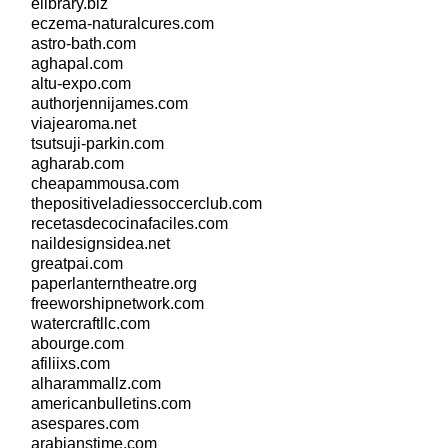
elibrary.biz
eczema-naturalcures.com
astro-bath.com
aghapal.com
altu-expo.com
authorjennijames.com
viajearoma.net
tsutsuji-parkin.com
agharab.com
cheapammousa.com
thepositiveladiessoccerclub.com
recetasdecocinafaciles.com
naildesignsidea.net
greatpai.com
paperlanterntheatre.org
freeworshipnetwork.com
watercraftllc.com
abourge.com
afiliixs.com
alharammallz.com
americanbulletins.com
asespares.com
arabianstime.com