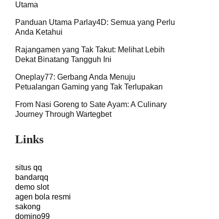
Utama
Panduan Utama Parlay4D: Semua yang Perlu
Anda Ketahui
Rajangamen yang Tak Takut: Melihat Lebih
Dekat Binatang Tangguh Ini
Oneplay77: Gerbang Anda Menuju
Petualangan Gaming yang Tak Terlupakan
From Nasi Goreng to Sate Ayam: A Culinary
Journey Through Wartegbet
Links
situs qq
bandarqq
demo slot
agen bola resmi
sakong
domino99