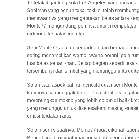
Terletak di jantung kota Los Angeles yang ramai ter
Seniman yang penuh teka -teki ini telah membuat 
menawannya yang mengaburkan batas antara kenya
Monte77 mengundang pemirsa untuk mempelajari duni
didorong ke batas mereka.
Seni Monte77 adalah perpaduan dari berbagai media
sering menampilkan warna -warna berani, pola rumi
luar batas sehari -hari. Setiap bagian seperti tek
tersembunyi dan simbol yang menunggu untuk dit
Salah satu aspek paling mencolok dari seni Mont
karyanya, ia menggali tema -tema identitas, ing
merenungkan makna yang lebih dalam di balik kreas
yang menunggu untuk diselesaikan, masing -masi
emosi terdalam artis.
Selain seni visualnya, Monte77 juga dikenal kare
Pengalaman -pengalaman ini sering menggabungkan