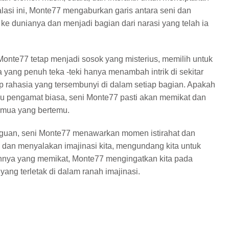
alasi ini, Monte77 mengaburkan garis antara seni dan
e dunianya dan menjadi bagian dari narasi yang telah ia
Monte77 tetap menjadi sosok yang misterius, memilih untuk
 yang penuh teka -teki hanya menambah intrik di sekitar
rahasia yang tersembunyi di dalam setiap bagian. Apakah
 pengamat biasa, seni Monte77 pasti akan memikat dan
emua yang bertemu.
guan, seni Monte77 menawarkan momen istirahat dan
ta dan menyalakan imajinasi kita, mengundang kita untuk
annya yang memikat, Monte77 mengingatkan kita pada
yang terletak di dalam ranah imajinasi.