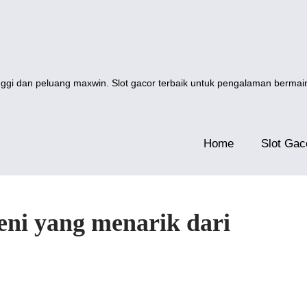
nggi dan peluang maxwin. Slot gacor terbaik untuk pengalaman berma
Home
Slot Gac
eni yang menarik dari