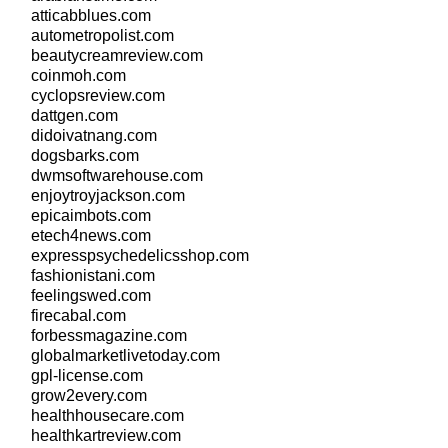
atticabblues.com
autometropolist.com
beautycreamreview.com
coinmoh.com
cyclopsreview.com
dattgen.com
didoivatnang.com
dogsbarks.com
dwmsoftwarehouse.com
enjoytroyjackson.com
epicaimbots.com
etech4news.com
expresspsychedelicsshop.com
fashionistani.com
feelingswed.com
firecabal.com
forbessmagazine.com
globalmarketlivetoday.com
gpl-license.com
grow2every.com
healthhousecare.com
healthkartreview.com