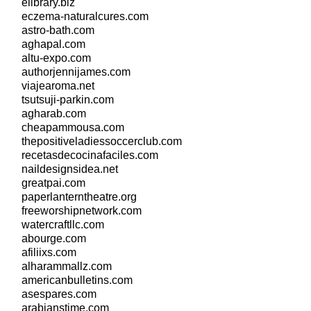
elibrary.biz
eczema-naturalcures.com
astro-bath.com
aghapal.com
altu-expo.com
authorjennijames.com
viajearoma.net
tsutsuji-parkin.com
agharab.com
cheapammousa.com
thepositiveladiessoccerclub.com
recetasdecocinafaciles.com
naildesignsidea.net
greatpai.com
paperlanterntheatre.org
freeworshipnetwork.com
watercraftllc.com
abourge.com
afiliixs.com
alharammallz.com
americanbulletins.com
asespares.com
arabianstime.com