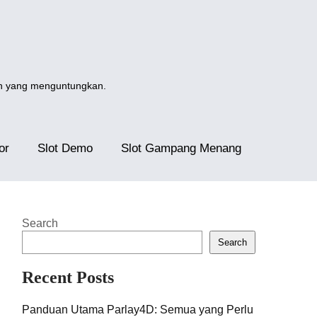
in yang menguntungkan.
or
Slot Demo
Slot Gampang Menang
Search
Search
Recent Posts
Panduan Utama Parlay4D: Semua yang Perlu