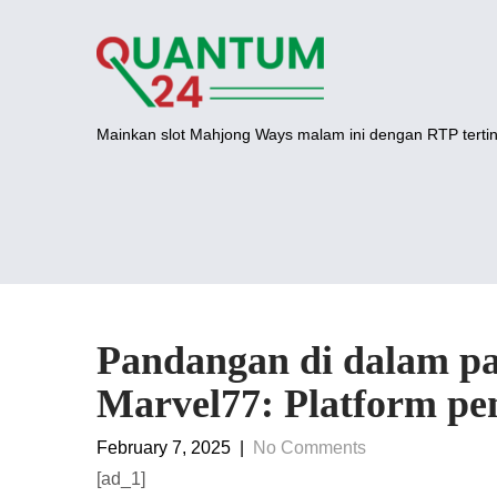
Mainkan slot Mahjong Ways malam ini dengan RTP terti
Pandangan di dalam pa
Marvel77: Platform pe
February 7, 2025
|
No Comments
[ad_1]