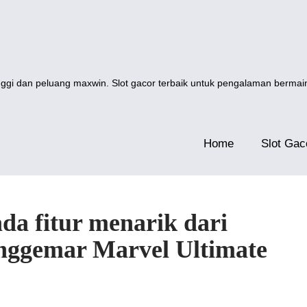
nggi dan peluang maxwin. Slot gacor terbaik untuk pengalaman berma
Home
Slot Gac
da fitur menarik dari
nggemar Marvel Ultimate