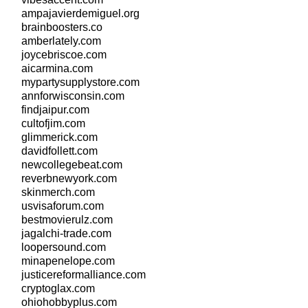
ampajavierdemiguel.org
brainboosters.co
amberlately.com
joycebriscoe.com
aicarmina.com
mypartysupplystore.com
annforwisconsin.com
findjaipur.com
cultofjim.com
glimmerick.com
davidfollett.com
newcollegebeat.com
reverbnewyork.com
skinmerch.com
usvisaforum.com
bestmovierulz.com
jagalchi-trade.com
loopersound.com
minapenelope.com
justicereformalliance.com
cryptoglax.com
ohiohobbyplus.com