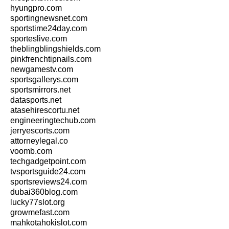
hyungpro.com
sportingnewsnet.com
sportstime24day.com
sporteslive.com
theblingblingshields.com
pinkfrenchtipnails.com
newgamestv.com
sportsgallerys.com
sportsmirrors.net
datasports.net
atasehirescortu.net
engineeringtechub.com
jerryescorts.com
attorneylegal.co
voomb.com
techgadgetpoint.com
tvsportsguide24.com
sportsreviews24.com
dubai360blog.com
lucky77slot.org
growmefast.com
mahkotahokislot.com