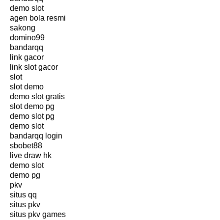
demo slot
agen bola resmi
sakong
domino99
bandarqq
link gacor
link slot gacor
slot
slot demo
demo slot gratis
slot demo pg
demo slot pg
demo slot
bandarqq login
sbobet88
live draw hk
demo slot
demo pg
pkv
situs qq
situs pkv
situs pkv games