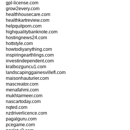
gpl-license.com
grow2every.com
healthhousecare.com
healthkartreview.com
helpquitporn.com
highqualitybanknote.com
hostingnews24.com
hottstyle.com
howtodiyanything.com
inspiringearthlings.com
investindependent.com
kralbozguncu1.com
landscapinggainesvillefl.com
maisonhauturier.com
mascreator.com
menafahmi.com
mukhtarmeer.com
nascartoday.com
nqted.com
nzdriverlicence.com
pagalguru.com
pcegame.com