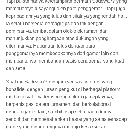
Tapi bukan hanya keterampilan bermain Sadewa77 yang
membuatnya disayangi oleh para penggemar – tapi juga
kepribadiannya yang tulus dan sifatnya yang rendah hati.
Ia selalu bersedia berbagi tips dan trik dengan
pemirsanya, terlibat dalam olok-olok ramah, dan
menunjukkan penghargaan atas dukungan yang
diterimanya. Hubungan tulus dengan para
penggemarnya membedakannya dari gamer lain dan
membantunya membangun basis penggemar yang kuat
dan setia.
Saat ini, Sadewa77 menjadi sensasi internet yang
bonafide, dengan jutaan pengikut di berbagai platform
media sosial. Dia terus mengalirkan gameplaynya,
berpartisipasi dalam turnamen, dan berkolaborasi
dengan gamer lain, sambil tetap setia pada dirinya
sendiri dan mempertahankan hasrat yang sama terhadap
game yang mendorongnya menuju kesuksesan.