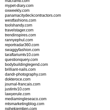
macramb.com
mypet-diary.com
oxweekly.com
panamacitydeckcontractors.com
westfashions.com
toolshandy.com
travelstager.com
trendinspires.com
rannyephul.com
reportradar360.com
swaggyfashion.com
taraftariumtv10.com
questionquery.com
bodybuildinglegend.com
brilliant-nails.com
dandr-photography.com
dokteroce.com
journal-francais.com
justintv10.com
lawyerule.com
mediamingleseaco.com
mtsmarketingblog.com
nghekiemtien.com