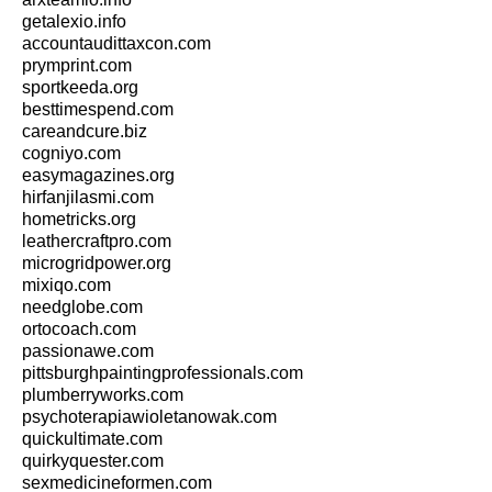
getalexio.info
accountaudittaxcon.com
prymprint.com
sportkeeda.org
besttimespend.com
careandcure.biz
cogniyo.com
easymagazines.org
hirfanjilasmi.com
hometricks.org
leathercraftpro.com
microgridpower.org
mixiqo.com
needglobe.com
ortocoach.com
passionawe.com
pittsburghpaintingprofessionals.com
plumberryworks.com
psychoterapiawioletanowak.com
quickultimate.com
quirkyquester.com
sexmedicineformen.com