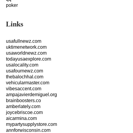
poker
Links
usafullnewz.com
uktimenetwork.com
usaworldnewz.com
todayusaexplore.com
usalocality.com
usafournewz.com
thebalochhal.com
vehicularmaster.com
vibesaccent.com
ampajavierdemiguel.org
brainboosters.co
amberlately.com
joycebriscoe.com
aicarmina.com
mypartysupplystore.com
annforwisconsin.com