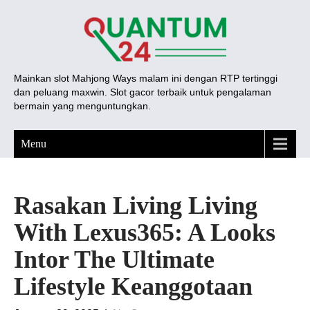
Mainkan slot Mahjong Ways malam ini dengan RTP tertinggi
dan peluang maxwin. Slot gacor terbaik untuk pengalaman
bermain yang menguntungkan.
Menu
Rasakan Living Living
With Lexus365: A Looks
Intor The Ultimate
Lifestyle Keanggotaan