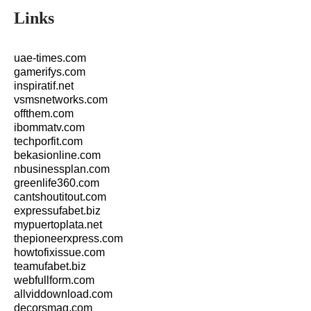
Links
uae-times.com
gamerifys.com
inspiratif.net
vsmsnetworks.com
offthem.com
ibommatv.com
techporfit.com
bekasionline.com
nbusinessplan.com
greenlife360.com
cantshoutitout.com
expressufabet.biz
mypuertoplata.net
thepioneerxpress.com
howtofixissue.com
teamufabet.biz
webfullform.com
allviddownload.com
decorsmag.com