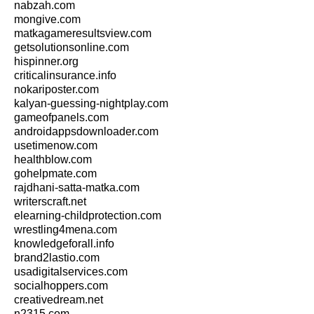
nabzah.com
mongive.com
matkagameresultsview.com
getsolutionsonline.com
hispinner.org
criticalinsurance.info
nokariposter.com
kalyan-guessing-nightplay.com
gameofpanels.com
androidappsdownloader.com
usetimenow.com
healthblow.com
gohelpmate.com
rajdhani-satta-matka.com
writerscraft.net
elearning-childprotection.com
wrestling4mena.com
knowledgeforall.info
brand2lastio.com
usadigitalservices.com
socialhoppers.com
creativedream.net
n2315.com