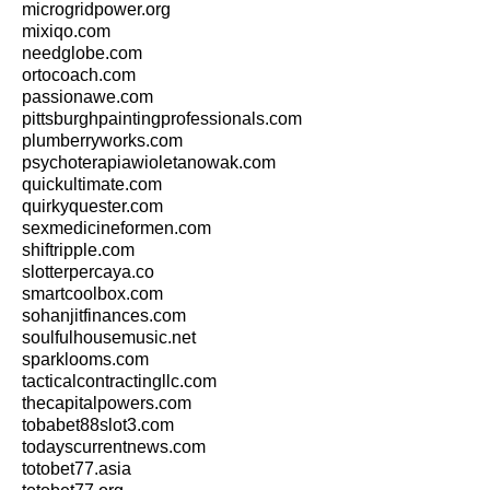
microgridpower.org
mixiqo.com
needglobe.com
ortocoach.com
passionawe.com
pittsburghpaintingprofessionals.com
plumberryworks.com
psychoterapiawioletanowak.com
quickultimate.com
quirkyquester.com
sexmedicineformen.com
shiftripple.com
slotterpercaya.co
smartcoolbox.com
sohanjitfinances.com
soulfulhousemusic.net
sparklooms.com
tacticalcontractingllc.com
thecapitalpowers.com
tobabet88slot3.com
todayscurrentnews.com
totobet77.asia