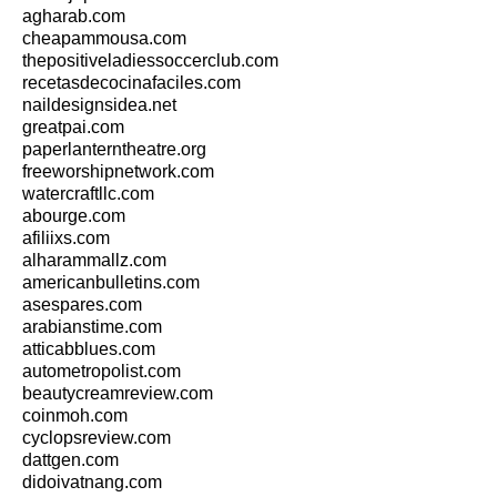
agharab.com
cheapammousa.com
thepositiveladiessoccerclub.com
recetasdecocinafaciles.com
naildesignsidea.net
greatpai.com
paperlanterntheatre.org
freeworshipnetwork.com
watercraftllc.com
abourge.com
afiliixs.com
alharammallz.com
americanbulletins.com
asespares.com
arabianstime.com
atticabblues.com
autometropolist.com
beautycreamreview.com
coinmoh.com
cyclopsreview.com
dattgen.com
didoivatnang.com