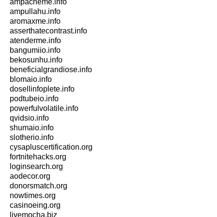
ampacheme.info
ampullahu.info
aromaxme.info
asserthatecontrast.info
atenderme.info
bangumiio.info
bekosunhu.info
beneficialgrandiose.info
blomaio.info
dosellinfoplete.info
podtubeio.info
powerfulvolatile.info
qvidsio.info
shumaio.info
slotherio.info
cysapluscertification.org
fortnitehacks.org
loginsearch.org
aodecor.org
donorsmatch.org
nowtimes.org
casinoeing.org
livemocha.biz