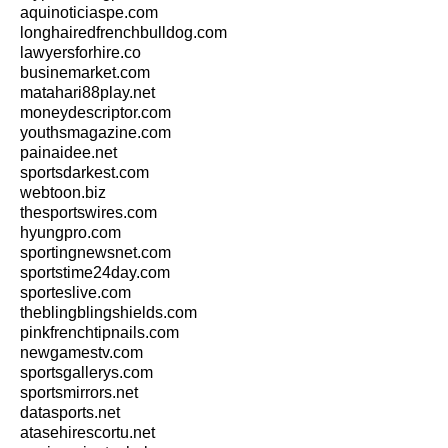
aquinoticiaspe.com
longhairedfrenchbulldog.com
lawyersforhire.co
businemarket.com
matahari88play.net
moneydescriptor.com
youthsmagazine.com
painaidee.net
sportsdarkest.com
webtoon.biz
thesportswires.com
hyungpro.com
sportingnewsnet.com
sportstime24day.com
sporteslive.com
theblingblingshields.com
pinkfrenchtipnails.com
newgamestv.com
sportsgallerys.com
sportsmirrors.net
datasports.net
atasehirescortu.net