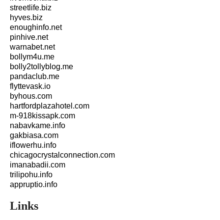
streetlife.biz
hyves.biz
enoughinfo.net
pinhive.net
warnabet.net
bollym4u.me
bolly2tollyblog.me
pandaclub.me
flyttevask.io
byhous.com
hartfordplazahotel.com
m-918kissapk.com
nabavkame.info
gakbiasa.com
iflowerhu.info
chicagocrystalconnection.com
imanabadii.com
trilipohu.info
appruptio.info
Links