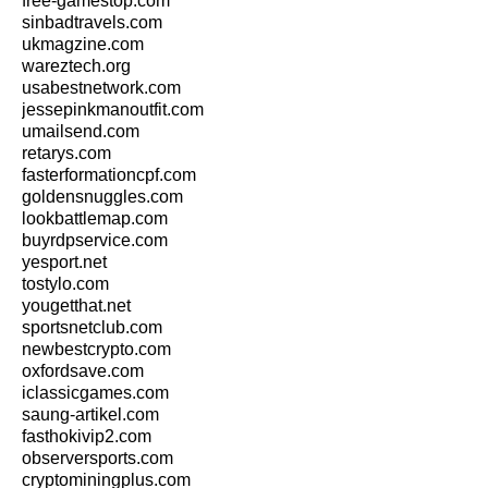
free-gamestop.com
sinbadtravels.com
ukmagzine.com
wareztech.org
usabestnetwork.com
jessepinkmanoutfit.com
umailsend.com
retarys.com
fasterformationcpf.com
goldensnuggles.com
lookbattlemap.com
buyrdpservice.com
yesport.net
tostylo.com
yougetthat.net
sportsnetclub.com
newbestcrypto.com
oxfordsave.com
iclassicgames.com
saung-artikel.com
fasthokivip2.com
observersports.com
cryptominingplus.com