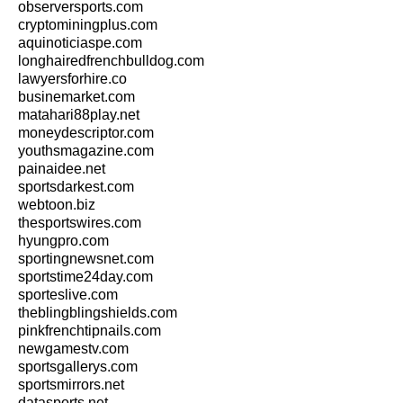
observersports.com
cryptominingplus.com
aquinoticiaspe.com
longhairedfrenchbulldog.com
lawyersforhire.co
businemarket.com
matahari88play.net
moneydescriptor.com
youthsmagazine.com
painaidee.net
sportsdarkest.com
webtoon.biz
thesportswires.com
hyungpro.com
sportingnewsnet.com
sportstime24day.com
sporteslive.com
theblingblingshields.com
pinkfrenchtipnails.com
newgamestv.com
sportsgallerys.com
sportsmirrors.net
datasports.net