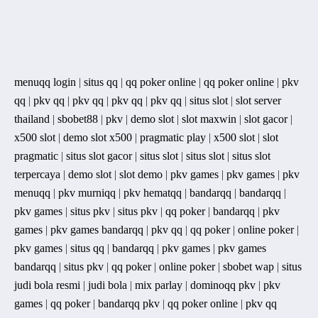
menuqq login
|
situs qq
|
qq poker online
|
qq poker online
|
pkv
qq
|
pkv qq
|
pkv qq
|
pkv qq
|
pkv qq
|
situs slot
|
slot server
thailand
|
sbobet88
|
pkv
|
demo slot
|
slot maxwin
|
slot gacor
|
x500 slot
|
demo slot x500
|
pragmatic play
|
x500 slot
|
slot
pragmatic
|
situs slot gacor
|
situs slot
|
situs slot
|
situs slot
terpercaya
|
demo slot
|
slot demo
|
pkv games
|
pkv games
|
pkv
menuqq
|
pkv murniqq
|
pkv hematqq
|
bandarqq
|
bandarqq
|
pkv games
|
situs pkv
|
situs pkv
|
qq poker
|
bandarqq
|
pkv
games
|
pkv games bandarqq
|
pkv qq
|
qq poker
|
online poker
|
pkv games
|
situs qq
|
bandarqq
|
pkv games
|
pkv games
bandarqq
|
situs pkv
|
qq poker
|
online poker
|
sbobet wap
|
situs
judi bola resmi
|
judi bola
|
mix parlay
|
dominoqq pkv
|
pkv
games
|
qq poker
|
bandarqq pkv
|
qq poker online
|
pkv qq