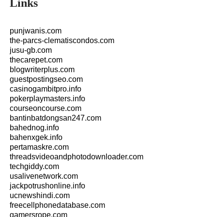
Links
punjwanis.com
the-parcs-clematiscondos.com
jusu-gb.com
thecarepet.com
blogwriterplus.com
guestpostingseo.com
casinogambitpro.info
pokerplaymasters.info
courseoncourse.com
bantinbatdongsan247.com
bahednog.info
bahenxgek.info
pertamaskre.com
threadsvideoandphotodownloader.com
techgiddy.com
usalivenetwork.com
jackpotrushonline.info
ucnewshindi.com
freecellphonedatabase.com
gamersrope.com