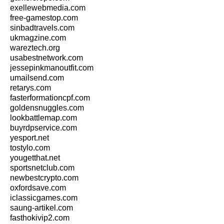
exellewebmedia.com
free-gamestop.com
sinbadtravels.com
ukmagzine.com
wareztech.org
usabestnetwork.com
jessepinkmanoutfit.com
umailsend.com
retarys.com
fasterformationcpf.com
goldensnuggles.com
lookbattlemap.com
buyrdpservice.com
yesport.net
tostylo.com
yougetthat.net
sportsnetclub.com
newbestcrypto.com
oxfordsave.com
iclassicgames.com
saung-artikel.com
fasthokivip2.com