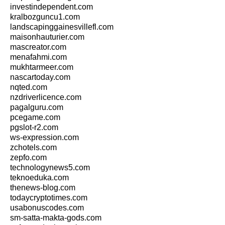
investindependent.com
kralbozguncu1.com
landscapinggainesvillefl.com
maisonhauturier.com
mascreator.com
menafahmi.com
mukhtarmeer.com
nascartoday.com
nqted.com
nzdriverlicence.com
pagalguru.com
pcegame.com
pgslot-r2.com
ws-expression.com
zchotels.com
zepfo.com
technologynews5.com
teknoeduka.com
thenews-blog.com
todaycryptotimes.com
usabonuscodes.com
sm-satta-makta-gods.com