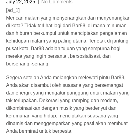
July 22, 2025
|
No Comments
[ad_1]
Mencari malam yang menyenangkan dan menyenangkan
di kota? Tidak terlihat lagi dari Bar88, di mana minuman
dan hiburan berkumpul untuk menciptakan pengalaman
kehidupan malam yang paling utama. Terletak di jantung
pusat kota, Bar88 adalah tujuan yang sempurna bagi
mereka yang ingin bersantai, bersosialisasi, dan
bersenang -senang.
Segera setelah Anda melangkah melewati pintu Bar88,
Anda akan disambut oleh suasana yang bersemangat
dan energik yang mengatur panggung untuk malam yang
tak terlupakan. Dekorasi yang ramping dan modern,
dikombinasikan dengan musik yang berdenyut dan
kerumunan yang hidup, menciptakan suasana yang
dinamis dan menggemparkan yang pasti akan membuat
Anda berminat untuk berpesta.