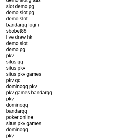
demo slot gratis
slot demo pg
demo slot pg
demo slot
bandarqq login
sbobet88
live draw hk
demo slot
demo pg
pkv
situs qq
situs pkv
situs pkv games
pkv qq
dominoqq pkv
pkv games bandarqq
pkv
dominoqq
bandarqq
poker online
situs pkv games
dominoqq
pkv