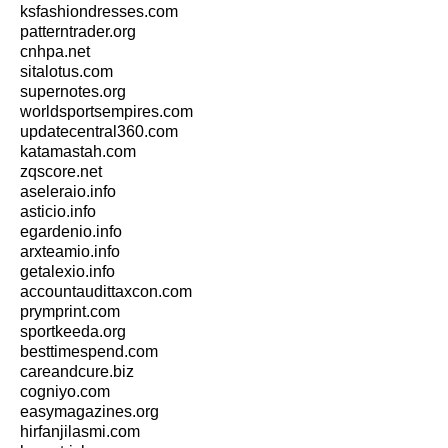
ksfashiondresses.com
patterntrader.org
cnhpa.net
sitalotus.com
supernotes.org
worldsportsempires.com
updatecentral360.com
katamastah.com
zqscore.net
aseleraio.info
asticio.info
egardenio.info
arxteamio.info
getalexio.info
accountaudittaxcon.com
prymprint.com
sportkeeda.org
besttimespend.com
careandcure.biz
cogniyo.com
easymagazines.org
hirfanjilasmi.com