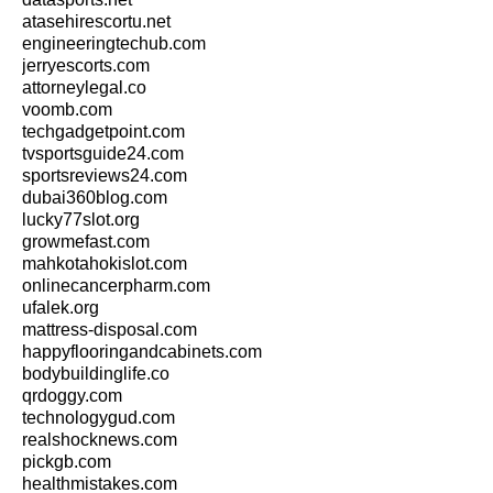
atasehirescortu.net
engineeringtechub.com
jerryescorts.com
attorneylegal.co
voomb.com
techgadgetpoint.com
tvsportsguide24.com
sportsreviews24.com
dubai360blog.com
lucky77slot.org
growmefast.com
mahkotahokislot.com
onlinecancerpharm.com
ufalek.org
mattress-disposal.com
happyflooringandcabinets.com
bodybuildinglife.co
qrdoggy.com
technologygud.com
realshocknews.com
pickgb.com
healthmistakes.com