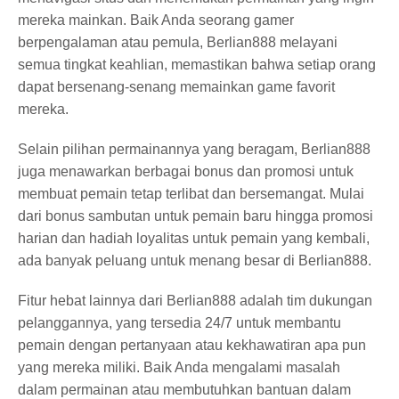
mereka mainkan. Baik Anda seorang gamer
berpengalaman atau pemula, Berlian888 melayani
semua tingkat keahlian, memastikan bahwa setiap orang
dapat bersenang-senang memainkan game favorit
mereka.
Selain pilihan permainannya yang beragam, Berlian888
juga menawarkan berbagai bonus dan promosi untuk
membuat pemain tetap terlibat dan bersemangat. Mulai
dari bonus sambutan untuk pemain baru hingga promosi
harian dan hadiah loyalitas untuk pemain yang kembali,
ada banyak peluang untuk menang besar di Berlian888.
Fitur hebat lainnya dari Berlian888 adalah tim dukungan
pelanggannya, yang tersedia 24/7 untuk membantu
pemain dengan pertanyaan atau kekhawatiran apa pun
yang mereka miliki. Baik Anda mengalami masalah
dalam permainan atau membutuhkan bantuan dalam