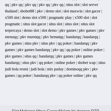
qq
|
pkv qq
|
pkv qq
|
pkv qq
|
pkv qq
|
situs slot
|
slot server
thailand
|
sbobet88
|
pkv
|
demo slot
|
slot maxwin
|
slot gacor
|
x500 slot
|
demo slot x500
|
pragmatic play
|
x500 slot
|
slot
pragmatic
|
situs slot gacor
|
situs slot
|
situs slot
|
situs slot
terpercaya
|
demo slot
|
slot demo
|
pkv games
|
pkv games
|
pkv
menuqq
|
pkv murniqq
|
pkv hematqq
|
bandarqq
|
bandarqq
|
pkv games
|
situs pkv
|
situs pkv
|
qq poker
|
bandarqq
|
pkv
games
|
pkv games bandarqq
|
pkv qq
|
qq poker
|
online poker
|
pkv games
|
situs qq
|
bandarqq
|
pkv games
|
pkv games
bandarqq
|
situs pkv
|
qq poker
|
online poker
|
sbobet wap
|
situs
judi bola resmi
|
judi bola
|
mix parlay
|
dominoqq pkv
|
pkv
games
|
qq poker
|
bandarqq pkv
|
qq poker online
|
pkv qq