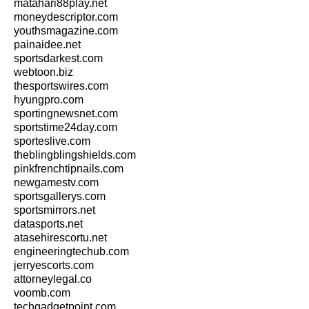
matahari88play.net
moneydescriptor.com
youthsmagazine.com
painaidee.net
sportsdarkest.com
webtoon.biz
thesportswires.com
hyungpro.com
sportingnewsnet.com
sportstime24day.com
sporteslive.com
theblingblingshields.com
pinkfrenchtipnails.com
newgamestv.com
sportsgallerys.com
sportsmirrors.net
datasports.net
atasehirescortu.net
engineeringtechub.com
jerryescorts.com
attorneylegal.co
voomb.com
techgadgetpoint.com