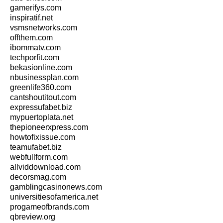
gamerifys.com
inspiratif.net
vsmsnetworks.com
offthem.com
ibommatv.com
techporfit.com
bekasionline.com
nbusinessplan.com
greenlife360.com
cantshoutitout.com
expressufabet.biz
mypuertoplata.net
thepioneerxpress.com
howtofixissue.com
teamufabet.biz
webfullform.com
allviddownload.com
decorsmag.com
gamblingcasinonews.com
universitiesofamerica.net
progameofbrands.com
qbreview.org