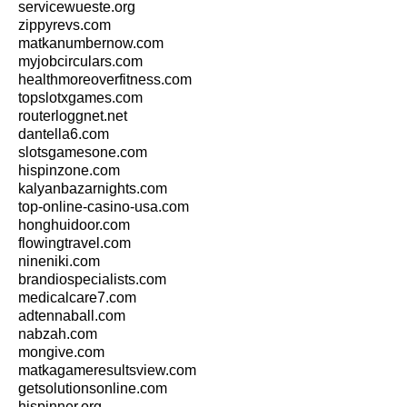
servicewueste.org
zippyrevs.com
matkanumbernow.com
myjobcirculars.com
healthmoreoverfitness.com
topslotxgames.com
routerloggnet.net
dantella6.com
slotsgamesone.com
hispinzone.com
kalyanbazarnights.com
top-online-casino-usa.com
honghuidoor.com
flowingtravel.com
nineniki.com
brandiospecialists.com
medicalcare7.com
adtennaball.com
nabzah.com
mongive.com
matkagameresultsview.com
getsolutionsonline.com
hispinner.org