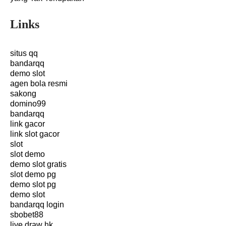
Links
situs qq
bandarqq
demo slot
agen bola resmi
sakong
domino99
bandarqq
link gacor
link slot gacor
slot
slot demo
demo slot gratis
slot demo pg
demo slot pg
demo slot
bandarqq login
sbobet88
live draw hk