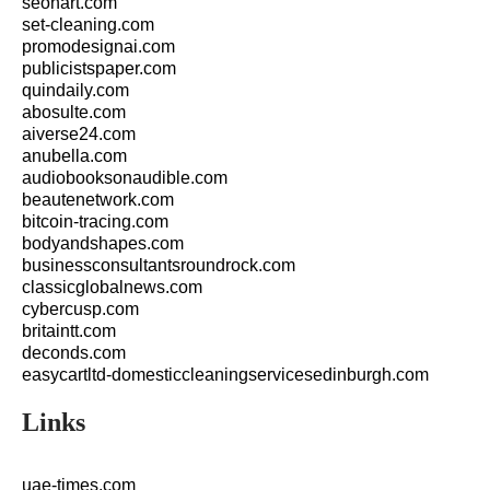
seohart.com
set-cleaning.com
promodesignai.com
publicistspaper.com
quindaily.com
abosulte.com
aiverse24.com
anubella.com
audiobooksonaudible.com
beautenetwork.com
bitcoin-tracing.com
bodyandshapes.com
businessconsultantsroundrock.com
classicglobalnews.com
cybercusp.com
britaintt.com
deconds.com
easycartltd-domesticcleaningservicesedinburgh.com
Links
uae-times.com