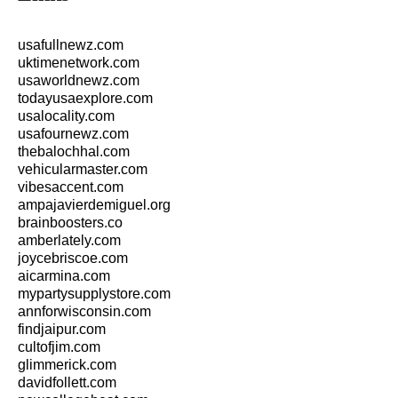
usafullnewz.com
uktimenetwork.com
usaworldnewz.com
todayusaexplore.com
usalocality.com
usafournewz.com
thebalochhal.com
vehicularmaster.com
vibesaccent.com
ampajavierdemiguel.org
brainboosters.co
amberlately.com
joycebriscoe.com
aicarmina.com
mypartysupplystore.com
annforwisconsin.com
findjaipur.com
cultofjim.com
glimmerick.com
davidfollett.com