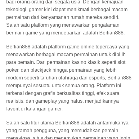
bagi orang-orang dari segala usia. Dengan kemajuan
teknologi, gamer kini dapat menikmati berbagai macam
permainan dari kenyamanan rumah mereka sendiri.
Salah satu platform yang menawarkan pengalaman
bermain game yang mendebarkan adalah Berlian888.
Berlian888 adalah platform game online tepercaya yang
menawarkan berbagai macam permainan untuk dipilih
para pemain. Dari permainan kasino klasik seperti slot,
poker, dan blackjack hingga permainan yang lebih
modern seperti taruhan olahraga dan esports, Berlian888
mempunyai sesuatu untuk semua orang. Platform ini
terkenal dengan grafis berkualitas tinggi, efek suara
realistis, dan gameplay yang halus, menjadikannya
favorit di kalangan gamer.
Salah satu fitur utama Berlian888 adalah antarmukanya
yang ramah pengguna, yang memudahkan pemain
menavigasi situs dan menemukan permainan yang ingin