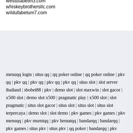
westufabetm3.com
whiskeybrothersllc.com
wildufabetum7.com
menuqq login
|
situs qq
|
qq poker online
|
qq poker online
|
pkv
qq
|
pkv qq
|
pkv qq
|
pkv qq
|
pkv qq
|
situs slot
|
slot server
thailand
|
sbobet88
|
pkv
|
demo slot
|
slot maxwin
|
slot gacor
|
x500 slot
|
demo slot x500
|
pragmatic play
|
x500 slot
|
slot
pragmatic
|
situs slot gacor
|
situs slot
|
situs slot
|
situs slot
terpercaya
|
demo slot
|
slot demo
|
pkv games
|
pkv games
|
pkv
menuqq
|
pkv murniqq
|
pkv hematqq
|
bandarqq
|
bandarqq
|
pkv games
|
situs pkv
|
situs pkv
|
qq poker
|
bandarqq
|
pkv