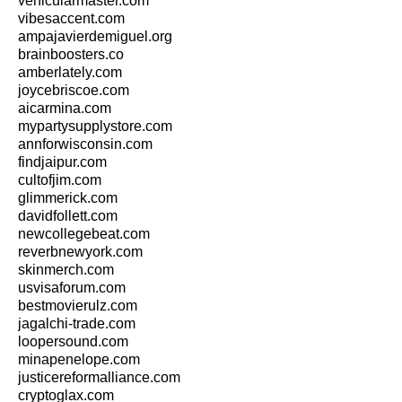
vehicularmaster.com
vibesaccent.com
ampajavierdemiguel.org
brainboosters.co
amberlately.com
joycebriscoe.com
aicarmina.com
mypartysupplystore.com
annforwisconsin.com
findjaipur.com
cultofjim.com
glimmerick.com
davidfollett.com
newcollegebeat.com
reverbnewyork.com
skinmerch.com
usvisaforum.com
bestmovierulz.com
jagalchi-trade.com
loopersound.com
minapenelope.com
justicereformalliance.com
cryptoglax.com