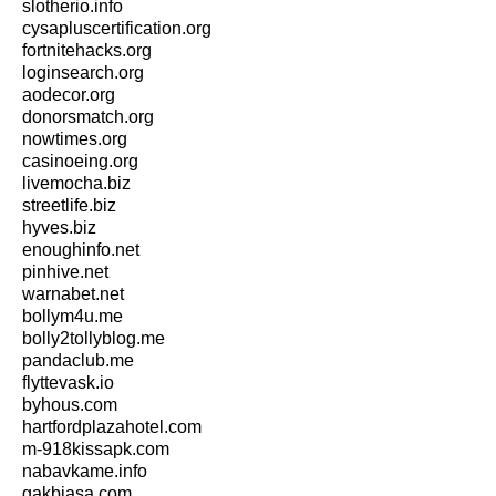
slotherio.info
cysapluscertification.org
fortnitehacks.org
loginsearch.org
aodecor.org
donorsmatch.org
nowtimes.org
casinoeing.org
livemocha.biz
streetlife.biz
hyves.biz
enoughinfo.net
pinhive.net
warnabet.net
bollym4u.me
bolly2tollyblog.me
pandaclub.me
flyttevask.io
byhous.com
hartfordplazahotel.com
m-918kissapk.com
nabavkame.info
gakbiasa.com