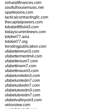
sohanjitfinances.com
soulfulhousemusic.net
sparklooms.com
tacticalcontractingllc.com
thecapitalpowers.com
tobabet88slot3.com
todayscurrentnews.com
totobet77.asia
totobet77.org
trendingpublication.com
ufabettererum3.com
ufabettermentm4.com
ufabettersum7.com
ufabettinwm7.com
ufabettinwum3.com
ufabetunitedm3.com
ufabetunitedm7.com
ufabetuskedm7.com
ufabetutoredm3.com
ufabetutoredm7.com
ufabetvalleyum3.com
veloxview.com