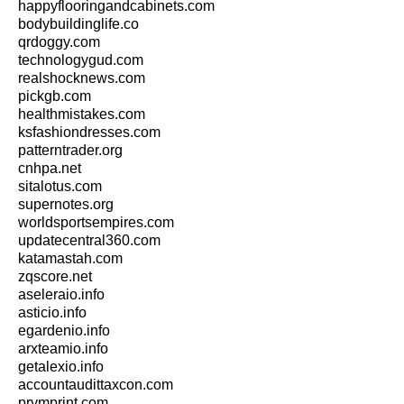
happyflooringandcabinets.com
bodybuildinglife.co
qrdoggy.com
technologygud.com
realshocknews.com
pickgb.com
healthmistakes.com
ksfashiondresses.com
patterntrader.org
cnhpa.net
sitalotus.com
supernotes.org
worldsportsempires.com
updatecentral360.com
katamastah.com
zqscore.net
aseleraio.info
asticio.info
egardenio.info
arxteamio.info
getalexio.info
accountaudittaxcon.com
prymprint.com