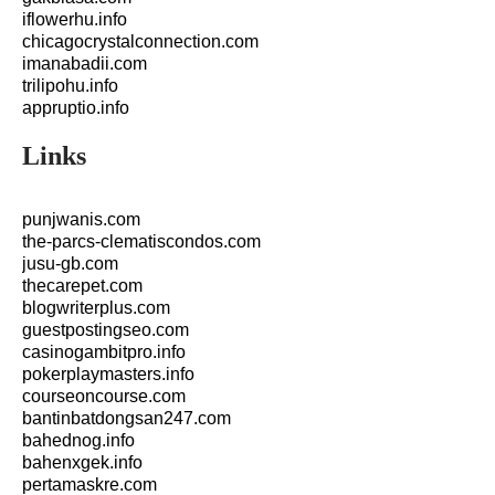
iflowerhu.info
chicagocrystalconnection.com
imanabadii.com
trilipohu.info
appruptio.info
Links
punjwanis.com
the-parcs-clematiscondos.com
jusu-gb.com
thecarepet.com
blogwriterplus.com
guestpostingseo.com
casinogambitpro.info
pokerplaymasters.info
courseoncourse.com
bantinbatdongsan247.com
bahednog.info
bahenxgek.info
pertamaskre.com