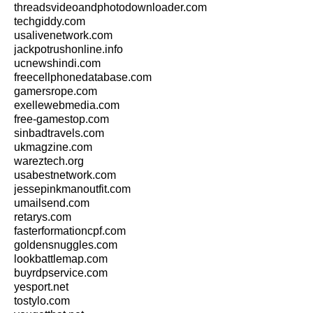
threadsvideoandphotodownloader.com
techgiddy.com
usalivenetwork.com
jackpotrushonline.info
ucnewshindi.com
freecellphonedatabase.com
gamersrope.com
exellewebmedia.com
free-gamestop.com
sinbadtravels.com
ukmagzine.com
wareztech.org
usabestnetwork.com
jessepinkmanoutfit.com
umailsend.com
retarys.com
fasterformationcpf.com
goldensnuggles.com
lookbattlemap.com
buyrdpservice.com
yesport.net
tostylo.com