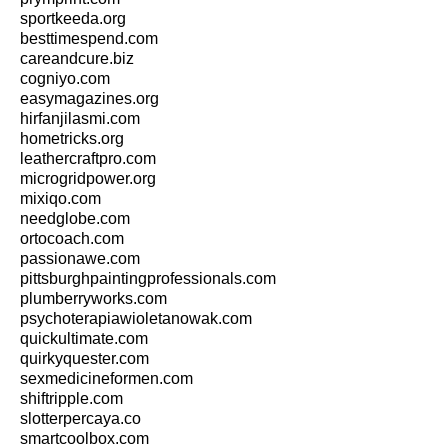
sportkeeda.org
besttimespend.com
careandcure.biz
cogniyo.com
easymagazines.org
hirfanjilasmi.com
hometricks.org
leathercraftpro.com
microgridpower.org
mixiqo.com
needglobe.com
ortocoach.com
passionawe.com
pittsburghpaintingprofessionals.com
plumberryworks.com
psychoterapiawioletanowak.com
quickultimate.com
quirkyquester.com
sexmedicineformen.com
shiftripple.com
slotterpercaya.co
smartcoolbox.com