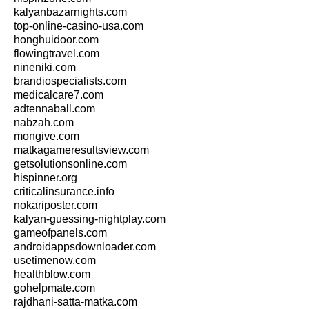
kalyanbazarnights.com
top-online-casino-usa.com
honghuidoor.com
flowingtravel.com
nineniki.com
brandiospecialists.com
medicalcare7.com
adtennaball.com
nabzah.com
mongive.com
matkagameresultsview.com
getsolutionsonline.com
hispinner.org
criticalinsurance.info
nokariposter.com
kalyan-guessing-nightplay.com
gameofpanels.com
androidappsdownloader.com
usetimenow.com
healthblow.com
gohelpmate.com
rajdhani-satta-matka.com