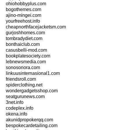
ohiohobbyplus.com
bogothemes.com
ajino-mingei.com
yourfreehost.info
cheapnorthfacejacketsm.com
gurjoshhomes.com
tombradydiet.com
bonthaiclub.com
casusbelli-mod.com
bookplatesociety.com
lebnewsmedia.com
sonosonora.com
linkuusinternasional1.com
friendsroll.com
spiderclothing.net
wondergadgetsshop.com
seatgurunews.com
3net.info
codeplex.info
okena.info
akunidpropokerqq.com
bespokecardetailing.com