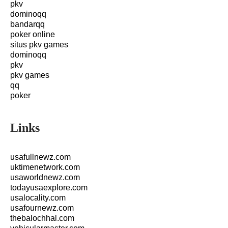
pkv
dominoqq
bandarqq
poker online
situs pkv games
dominoqq
pkv
pkv games
qq
poker
Links
usafullnewz.com
uktimenetwork.com
usaworldnewz.com
todayusaexplore.com
usalocality.com
usafournewz.com
thebalochhal.com