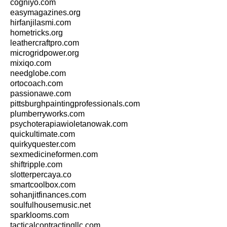
cogniyo.com
easymagazines.org
hirfanjilasmi.com
hometricks.org
leathercraftpro.com
microgridpower.org
mixiqo.com
needglobe.com
ortocoach.com
passionawe.com
pittsburghpaintingprofessionals.com
plumberryworks.com
psychoterapiawioletanowak.com
quickultimate.com
quirkyquester.com
sexmedicineformen.com
shiftripple.com
slotterpercaya.co
smartcoolbox.com
sohanjitfinances.com
soulfulhousemusic.net
sparklooms.com
tacticalcontractingllc.com