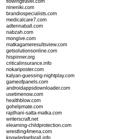
flowingtravel.com
nineniki.com
brandiospecialists.com
medicalcare7.com
adtennaball.com
nabzah.com
mongive.com
matkagameresultsview.com
getsolutionsonline.com
hispinner.org
criticalinsurance.info
nokariposter.com
kalyan-guessing-nightplay.com
gameofpanels.com
androidappsdownloader.com
usetimenow.com
healthblow.com
gohelpmate.com
rajdhani-satta-matka.com
writerscraft.net
elearning-childprotection.com
wrestling4mena.com
knowledgeforall.info