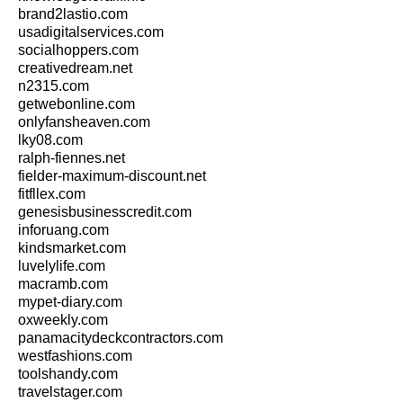
brand2lastio.com
usadigitalservices.com
socialhoppers.com
creativedream.net
n2315.com
getwebonline.com
onlyfansheaven.com
lky08.com
ralph-fiennes.net
fielder-maximum-discount.net
fitfllex.com
genesisbusinesscredit.com
inforuang.com
kindsmarket.com
luvelylife.com
macramb.com
mypet-diary.com
oxweekly.com
panamacitydeckcontractors.com
westfashions.com
toolshandy.com
travelstager.com