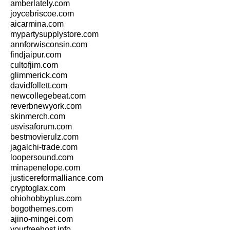
amberlately.com
joycebriscoe.com
aicarmina.com
mypartysupplystore.com
annforwisconsin.com
findjaipur.com
cultofjim.com
glimmerick.com
davidfollett.com
newcollegebeat.com
reverbnewyork.com
skinmerch.com
usvisaforum.com
bestmovierulz.com
jagalchi-trade.com
loopersound.com
minapenelope.com
justicereformalliance.com
cryptoglax.com
ohiohobbyplus.com
bogothemes.com
ajino-mingei.com
yourfreehost.info