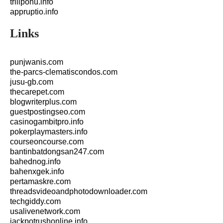
trilipohu.info
appruptio.info
Links
punjwanis.com
the-parcs-clematiscondos.com
jusu-gb.com
thecarepet.com
blogwriterplus.com
guestpostingseo.com
casinogambitpro.info
pokerplaymasters.info
courseoncourse.com
bantinbatdongsan247.com
bahednog.info
bahenxgek.info
pertamaskre.com
threadsvideoandphotodownloader.com
techgiddy.com
usalivenetwork.com
jackpotrushonline.info