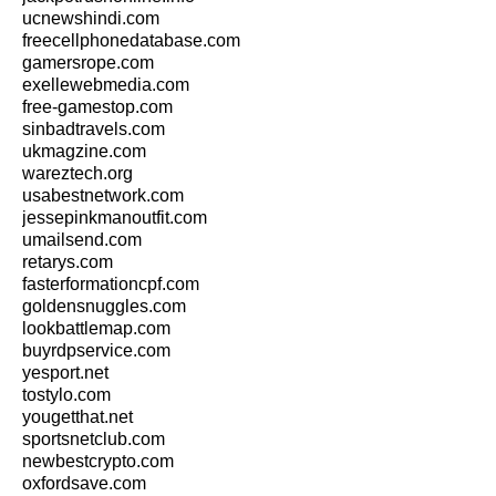
ucnewshindi.com
freecellphonedatabase.com
gamersrope.com
exellewebmedia.com
free-gamestop.com
sinbadtravels.com
ukmagzine.com
wareztech.org
usabestnetwork.com
jessepinkmanoutfit.com
umailsend.com
retarys.com
fasterformationcpf.com
goldensnuggles.com
lookbattlemap.com
buyrdpservice.com
yesport.net
tostylo.com
yougetthat.net
sportsnetclub.com
newbestcrypto.com
oxfordsave.com