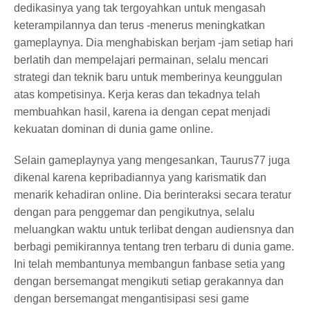
dedikasinya yang tak tergoyahkan untuk mengasah
keterampilannya dan terus -menerus meningkatkan
gameplaynya. Dia menghabiskan berjam -jam setiap hari
berlatih dan mempelajari permainan, selalu mencari
strategi dan teknik baru untuk memberinya keunggulan
atas kompetisinya. Kerja keras dan tekadnya telah
membuahkan hasil, karena ia dengan cepat menjadi
kekuatan dominan di dunia game online.
Selain gameplaynya yang mengesankan, Taurus77 juga
dikenal karena kepribadiannya yang karismatik dan
menarik kehadiran online. Dia berinteraksi secara teratur
dengan para penggemar dan pengikutnya, selalu
meluangkan waktu untuk terlibat dengan audiensnya dan
berbagi pemikirannya tentang tren terbaru di dunia game.
Ini telah membantunya membangun fanbase setia yang
dengan bersemangat mengikuti setiap gerakannya dan
dengan bersemangat mengantisipasi sesi game