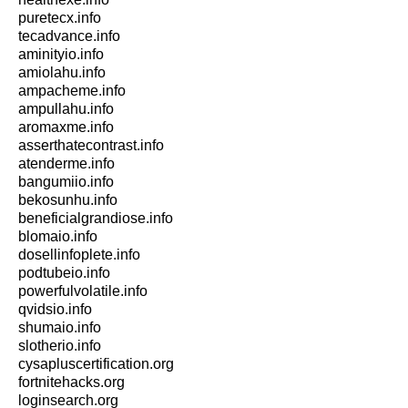
puretecx.info
tecadvance.info
aminityio.info
amiolahu.info
ampacheme.info
ampullahu.info
aromaxme.info
asserthatecontrast.info
atenderme.info
bangumiio.info
bekosunhu.info
beneficialgrandiose.info
blomaio.info
dosellinfoplete.info
podtubeio.info
powerfulvolatile.info
qvidsio.info
shumaio.info
slotherio.info
cysapluscertification.org
fortnitehacks.org
loginsearch.org