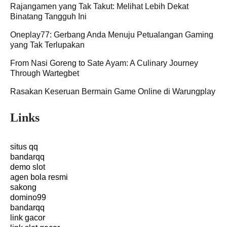
Rajangamen yang Tak Takut: Melihat Lebih Dekat
Binatang Tangguh Ini
Oneplay77: Gerbang Anda Menuju Petualangan Gaming
yang Tak Terlupakan
From Nasi Goreng to Sate Ayam: A Culinary Journey
Through Wartegbet
Rasakan Keseruan Bermain Game Online di Warungplay
Links
situs qq
bandarqq
demo slot
agen bola resmi
sakong
domino99
bandarqq
link gacor