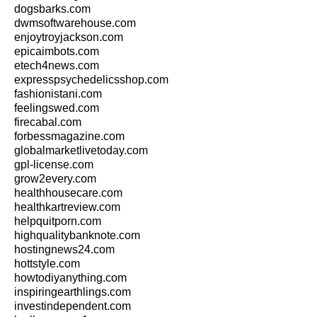
dogsbarks.com
dwmsoftwarehouse.com
enjoytroyjackson.com
epicaimbots.com
etech4news.com
expresspsychedelicsshop.com
fashionistani.com
feelingswed.com
firecabal.com
forbessmagazine.com
globalmarketlivetoday.com
gpl-license.com
grow2every.com
healthhousecare.com
healthkartreview.com
helpquitporn.com
highqualitybanknote.com
hostingnews24.com
hottstyle.com
howtodiyanything.com
inspiringearthlings.com
investindependent.com