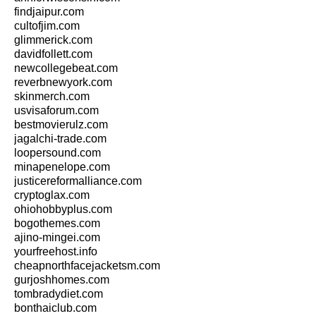
findjaipur.com
cultofjim.com
glimmerick.com
davidfollett.com
newcollegebeat.com
reverbnewyork.com
skinmerch.com
usvisaforum.com
bestmovierulz.com
jagalchi-trade.com
loopersound.com
minapenelope.com
justicereformalliance.com
cryptoglax.com
ohiohobbyplus.com
bogothemes.com
ajino-mingei.com
yourfreehost.info
cheapnorthfacejacketsm.com
gurjoshhomes.com
tombradydiet.com
bonthaiclub.com