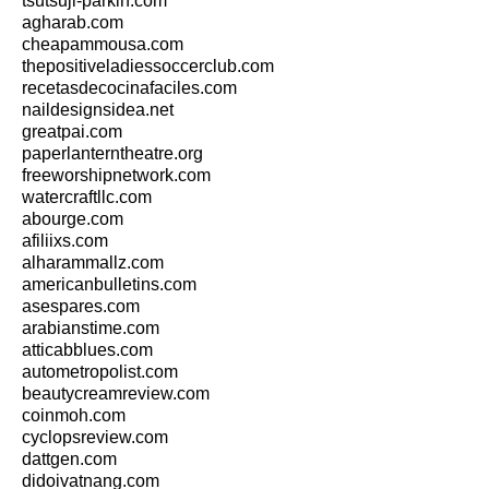
tsutsuji-parkin.com
agharab.com
cheapammousa.com
thepositiveladiessoccerclub.com
recetasdecocinafaciles.com
naildesignsidea.net
greatpai.com
paperlanterntheatre.org
freeworshipnetwork.com
watercraftllc.com
abourge.com
afiliixs.com
alharammallz.com
americanbulletins.com
asespares.com
arabianstime.com
atticabblues.com
autometropolist.com
beautycreamreview.com
coinmoh.com
cyclopsreview.com
dattgen.com
didoivatnang.com