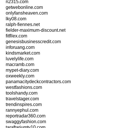
n2315.com
getwebonline.com
onlyfansheaven.com
lky08.com
ralph-fiennes.net
fielder-maximum-discount.net
fitfllex.com
genesisbusinesscredit.com
inforuang.com
kindsmarket.com
luvelylife.com
macramb.com
mypet-diary.com
oxweekly.com
panamacitydeckcontractors.com
westfashions.com
toolshandy.com
travelstager.com
trendinspires.com
rannyephul.com
reportradar360.com
swaggyfashion.com
taraftariumtv10.com