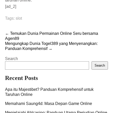
taruhan online.
[ad_2]
Tags:
slot
Post
←
Temukan Dunia Permainan Online Seru bersama
Agen89
navigation
Mengungkap Dunia Togel389 yang Menyenangkan:
Panduan Komprehensif
→
Search
Search
Recent Posts
Apa itu Majestibet? Panduan Komprehensif untuk
Taruhan Online
Memahami Saung4d: Masa Depan Game Online
Menjelajahi Ahlcasino: Panduan Utama Perjudian Online