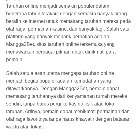
Taruhan online menjadi semakin populer dalam
beberapa tahun terakhir, dengan semakin banyak orang
beralih ke internet untuk memasang taruhan mereka pada
olahraga, permainan kasino, dan banyak lagi. Salah satu
platform yang banyak menarik perhatian adalah
Mangga2Bet, situs taruhan online terkemuka yang
menawarkan berbagai pilihan untuk dinikmati para
pemain.
Salah satu alasan utama mengapa taruhan online
menjadi begitu populer adalah kemudahan yang
ditawarkannya. Dengan Mangga2Bet, pemain dapat
memasang taruhannya dari kenyamanan rumah mereka
sendiri, tanpa harus pergi ke kasino fisik atau toko
taruhan. Artinya, pemain dapat menikmati permainan dan
olahraga favoritnya tanpa harus khawatir dengan batasan
waktu atau lokasi.