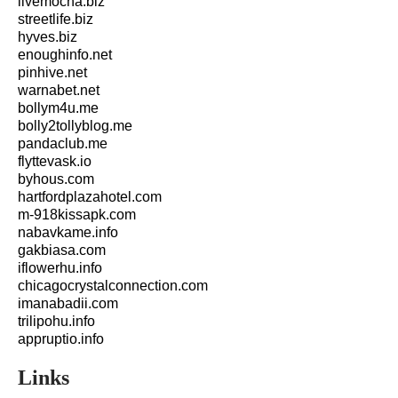
livemocha.biz
streetlife.biz
hyves.biz
enoughinfo.net
pinhive.net
warnabet.net
bollym4u.me
bolly2tollyblog.me
pandaclub.me
flyttevask.io
byhous.com
hartfordplazahotel.com
m-918kissapk.com
nabavkame.info
gakbiasa.com
iflowerhu.info
chicagocrystalconnection.com
imanabadii.com
trilipohu.info
appruptio.info
Links