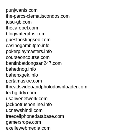
punjwanis.com
the-parcs-clematiscondos.com
jusu-gb.com
thecarepet.com
blogwriterplus.com
guestpostingseo.com
casinogambitpro.info
pokerplaymasters.info
courseoncourse.com
bantinbatdongsan247.com
bahednog.info
bahenxgek.info
pertamaskre.com
threadsvideoandphotodownloader.com
techgiddy.com
usalivenetwork.com
jackpotrushonline.info
ucnewshindi.com
freecellphonedatabase.com
gamersrope.com
exellewebmedia.com