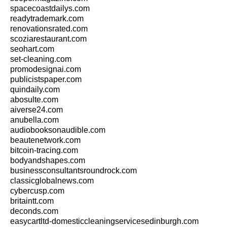
spacecoastdailys.com
readytrademark.com
renovationsrated.com
scoziarestaurant.com
seohart.com
set-cleaning.com
promodesignai.com
publicistspaper.com
quindaily.com
abosulte.com
aiverse24.com
anubella.com
audiobooksonaudible.com
beautenetwork.com
bitcoin-tracing.com
bodyandshapes.com
businessconsultantsroundrock.com
classicglobalnews.com
cybercusp.com
britaintt.com
deconds.com
easycartltd-domesticcleaningservicesedinburgh.com