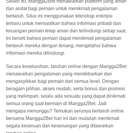
Selain itu, Mangga2Bet menawarkan platform yang aman
dan andal bagi pemain untuk menikmati pengalaman
bertaruh. Situs ini menggunakan teknologi enkripsi
terbaru untuk memastikan bahwa informasi pribadi dan
keuangan pemain tetap aman dan terlindungi setiap saat.
Ini berarti bahwa pemain dapat menikmati pengalaman
bertaruh mereka dengan tenang, mengetahui bahwa
informasi mereka dilindungi.
Secara keseluruhan, taruhan online dengan Mangga2Bet
menawarkan pengalaman yang mendebarkan dan
mengasyikkan bagi pemain dari semua level. Dengan
beragam pilihan, akses mudah, serta bonus dan promosi
yang melimpah, selalu ada sesuatu yang dapat dinikmati
semua orang saat bermain di Mangga2Bet. Jadi
mengapa menunggu? Temukan serunya bertaruh online
bersama Mangga2Bet hari ini dan mulailah menikmati
segala keseruan dan kesenangan yang ditawarkan