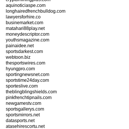
aquinoticiaspe.com
longhairedfrenchbulldog.com
lawyersforhire.co
businemarket.com
matahari88play.net
moneydescriptor.com
youthsmagazine.com
painaidee.net
sportsdarkest.com
webtoon.biz
thesportswires.com
hyungpro.com
sportingnewsnet.com
sportstime24day.com
sporteslive.com
theblingblingshields.com
pinkfrenchtipnails.com
newgamestv.com
sportsgallerys.com
sportsmirrors.net
datasports.net
atasehirescortu.net