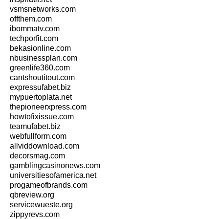
vsmsnetworks.com
offthem.com
ibommatv.com
techporfit.com
bekasionline.com
nbusinessplan.com
greenlife360.com
cantshoutitout.com
expressufabet.biz
mypuertoplata.net
thepioneerxpress.com
howtofixissue.com
teamufabet.biz
webfullform.com
allviddownload.com
decorsmag.com
gamblingcasinonews.com
universitiesofamerica.net
progameofbrands.com
qbreview.org
servicewueste.org
zippyrevs.com