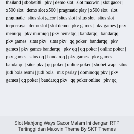
thailand
|
sbobet88
|
pkv
|
demo slot
|
slot maxwin
|
slot gacor
|
x500 slot
|
demo slot x500
|
pragmatic play
|
x500 slot
|
slot
pragmatic
|
situs slot gacor
|
situs slot
|
situs slot
|
situs slot
terpercaya
|
demo slot
|
slot demo
|
pkv games
|
pkv games
|
pkv
menuqq
|
pkv murniqq
|
pkv hematqq
|
bandarqq
|
bandarqq
|
pkv games
|
situs pkv
|
situs pkv
|
qq poker
|
bandarqq
|
pkv
games
|
pkv games bandarqq
|
pkv qq
|
qq poker
|
online poker
|
pkv games
|
situs qq
|
bandarqq
|
pkv games
|
pkv games
bandarqq
|
situs pkv
|
qq poker
|
online poker
|
sbobet wap
|
situs
judi bola resmi
|
judi bola
|
mix parlay
|
dominoqq pkv
|
pkv
games
|
qq poker
|
bandarqq pkv
|
qq poker online
|
pkv qq
Slot Mahjong Ways Gacor Malam Ini dengan RTP
Tertinggi dan Maxwin Theme By SKT Themes