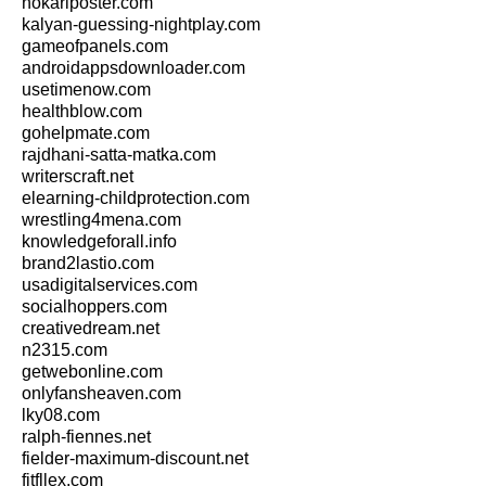
nokariposter.com
kalyan-guessing-nightplay.com
gameofpanels.com
androidappsdownloader.com
usetimenow.com
healthblow.com
gohelpmate.com
rajdhani-satta-matka.com
writerscraft.net
elearning-childprotection.com
wrestling4mena.com
knowledgeforall.info
brand2lastio.com
usadigitalservices.com
socialhoppers.com
creativedream.net
n2315.com
getwebonline.com
onlyfansheaven.com
lky08.com
ralph-fiennes.net
fielder-maximum-discount.net
fitfllex.com