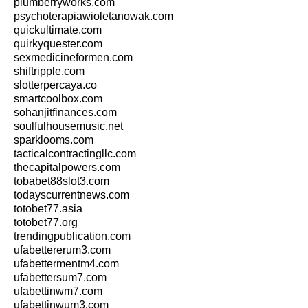
plumberryworks.com
psychoterapiawioletanowak.com
quickultimate.com
quirkyquester.com
sexmedicineformen.com
shiftripple.com
slotterpercaya.co
smartcoolbox.com
sohanjitfinances.com
soulfulhousemusic.net
sparklooms.com
tacticalcontractingllc.com
thecapitalpowers.com
tobabet88slot3.com
todayscurrentnews.com
totobet77.asia
totobet77.org
trendingpublication.com
ufabettererum3.com
ufabettermentm4.com
ufabettersum7.com
ufabettinwm7.com
ufabettinwum3.com