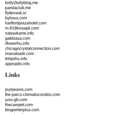
bolly2tollyblog.me
pandaclub.me
flyttevask.io
byhous.com
hartfordplazahotel.com
m-918kissapk.com
nabavkame.info
gakbiasa.com
iflowerhu.info
chicagocrystalconnection.com
imanabadii.com
trilipohu.info
appruptio.info
Links
punjwanis.com
the-parcs-clematiscondos.com
jusu-gb.com
thecarepet.com
blogwriterplus.com