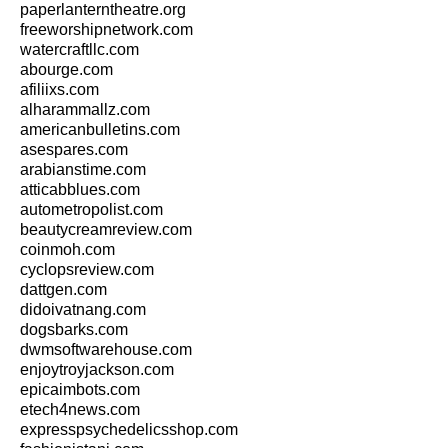
paperlanterntheatre.org
freeworshipnetwork.com
watercraftllc.com
abourge.com
afiliixs.com
alharammallz.com
americanbulletins.com
asespares.com
arabianstime.com
atticabblues.com
autometropolist.com
beautycreamreview.com
coinmoh.com
cyclopsreview.com
dattgen.com
didoivatnang.com
dogsbarks.com
dwmsoftwarehouse.com
enjoytroyjackson.com
epicaimbots.com
etech4news.com
expresspsychedelicsshop.com