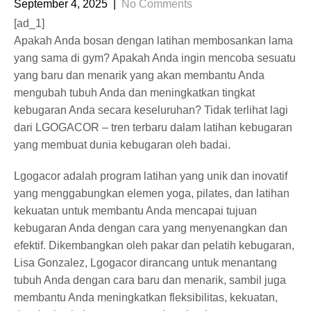
September 4, 2025
|
No Comments
[ad_1]
Apakah Anda bosan dengan latihan membosankan lama
yang sama di gym? Apakah Anda ingin mencoba sesuatu
yang baru dan menarik yang akan membantu Anda
mengubah tubuh Anda dan meningkatkan tingkat
kebugaran Anda secara keseluruhan? Tidak terlihat lagi
dari LGOGACOR – tren terbaru dalam latihan kebugaran
yang membuat dunia kebugaran oleh badai.
Lgogacor adalah program latihan yang unik dan inovatif
yang menggabungkan elemen yoga, pilates, dan latihan
kekuatan untuk membantu Anda mencapai tujuan
kebugaran Anda dengan cara yang menyenangkan dan
efektif. Dikembangkan oleh pakar dan pelatih kebugaran,
Lisa Gonzalez, Lgogacor dirancang untuk menantang
tubuh Anda dengan cara baru dan menarik, sambil juga
membantu Anda meningkatkan fleksibilitas, kekuatan,