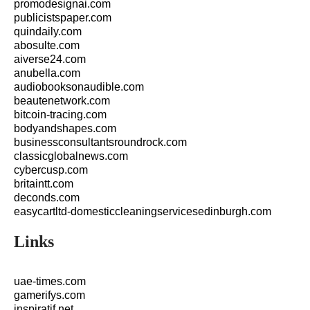
promodesignai.com
publicistspaper.com
quindaily.com
abosulte.com
aiverse24.com
anubella.com
audiobooksonaudible.com
beautenetwork.com
bitcoin-tracing.com
bodyandshapes.com
businessconsultantsroundrock.com
classicglobalnews.com
cybercusp.com
britaintt.com
deconds.com
easycartltd-domesticcleaningservicesedinburgh.com
Links
uae-times.com
gamerifys.com
inspiratif.net