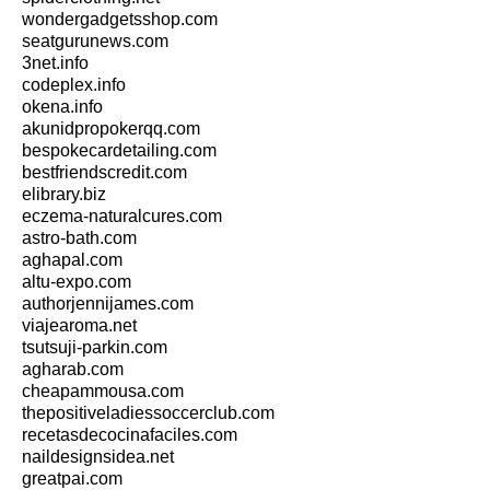
wondergadgetsshop.com
seatgurunews.com
3net.info
codeplex.info
okena.info
akunidpropokerqq.com
bespokecardetailing.com
bestfriendscredit.com
elibrary.biz
eczema-naturalcures.com
astro-bath.com
aghapal.com
altu-expo.com
authorjennijames.com
viajearoma.net
tsutsuji-parkin.com
agharab.com
cheapammousa.com
thepositiveladiessoccerclub.com
recetasdecocinafaciles.com
naildesignsidea.net
greatpai.com