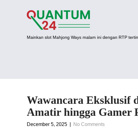
Mainkan slot Mahjong Ways malam ini dengan RTP terti
Wawancara Eksklusif 
Amatir hingga Gamer P
December 5, 2025
|
No Comments