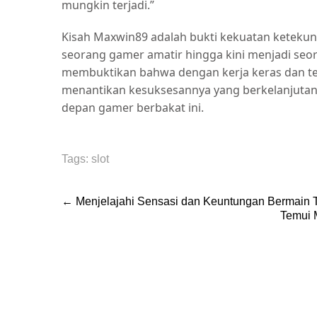
mungkin terjadi.”
Kisah Maxwin89 adalah bukti kekuatan ketekun
seorang gamer amatir hingga kini menjadi seor
membuktikan bahwa dengan kerja keras dan te
menantikan kesuksesannya yang berkelanjutan 
depan gamer berbakat ini.
Tags:
slot
Post
←
Menjelajahi Sensasi dan Keuntungan Bermain 
Temui 
navigation