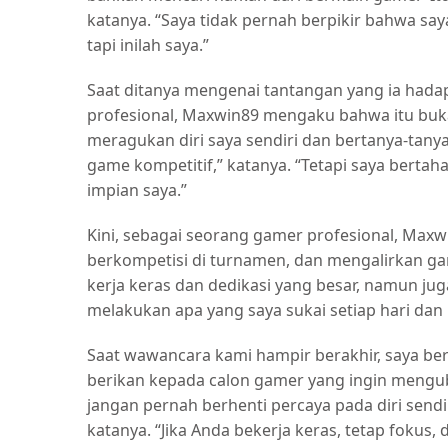
katanya. “Saya tidak pernah berpikir bahwa s
tapi inilah saya.”
Saat ditanya mengenai tantangan yang ia hada
profesional, Maxwin89 mengaku bahwa itu bukan
meragukan diri saya sendiri dan bertanya-tany
game kompetitif,” katanya. “Tetapi saya bertah
impian saya.”
Kini, sebagai seorang gamer profesional, Maxw
berkompetisi di turnamen, dan mengalirkan g
kerja keras dan dedikasi yang besar, namun jug
melakukan apa yang saya sukai setiap hari dan 
Saat wawancara kami hampir berakhir, saya be
berikan kepada calon gamer yang ingin mengub
jangan pernah berhenti percaya pada diri send
katanya. “Jika Anda bekerja keras, tetap fokus