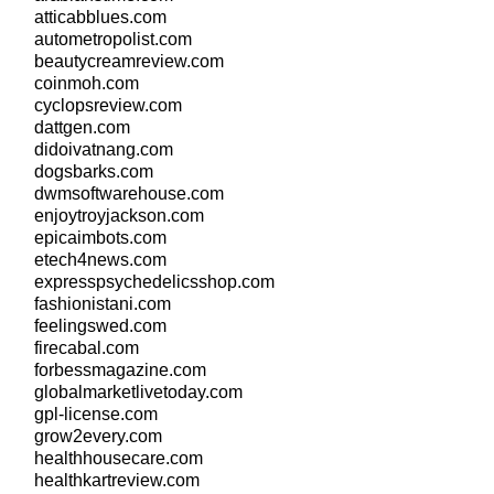
atticabblues.com
autometropolist.com
beautycreamreview.com
coinmoh.com
cyclopsreview.com
dattgen.com
didoivatnang.com
dogsbarks.com
dwmsoftwarehouse.com
enjoytroyjackson.com
epicaimbots.com
etech4news.com
expresspsychedelicsshop.com
fashionistani.com
feelingswed.com
firecabal.com
forbessmagazine.com
globalmarketlivetoday.com
gpl-license.com
grow2every.com
healthhousecare.com
healthkartreview.com