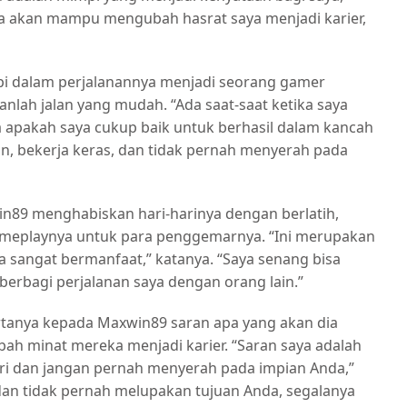
aya akan mampu mengubah hasrat saya menjadi karier,
pi dalam perjalanannya menjadi seorang gamer
lah jalan yang mudah. “Ada saat-saat ketika saya
a apakah saya cukup baik untuk berhasil dalam kancah
an, bekerja keras, dan tidak pernah menyerah pada
in89 menghabiskan hari-harinya dengan berlatih,
ameplaynya untuk para penggemarnya. “Ini merupakan
a sangat bermanfaat,” katanya. “Saya senang bisa
berbagi perjalanan saya dengan orang lain.”
rtanya kepada Maxwin89 saran apa yang akan dia
ah minat mereka menjadi karier. “Saran saya adalah
iri dan jangan pernah menyerah pada impian Anda,”
, dan tidak pernah melupakan tujuan Anda, segalanya