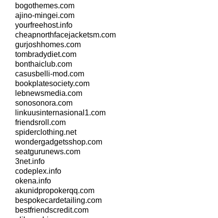
bogothemes.com
ajino-mingei.com
yourfreehost.info
cheapnorthfacejacketsm.com
gurjoshhomes.com
tombradydiet.com
bonthaiclub.com
casusbelli-mod.com
bookplatesociety.com
lebnewsmedia.com
sonosonora.com
linkuusinternasional1.com
friendsroll.com
spiderclothing.net
wondergadgetsshop.com
seatgurunews.com
3net.info
codeplex.info
okena.info
akunidpropokerqq.com
bespokecardetailing.com
bestfriendscredit.com