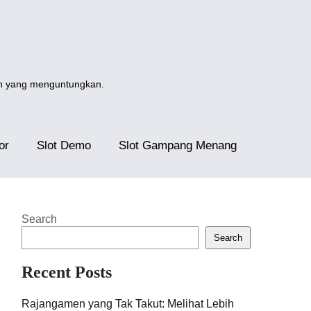
in yang menguntungkan.
or
Slot Demo
Slot Gampang Menang
Search
Search
Recent Posts
Rajangamen yang Tak Takut: Melihat Lebih