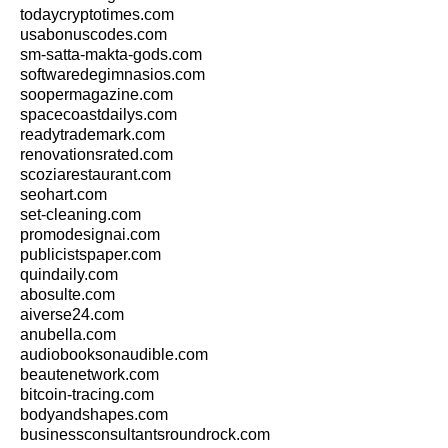
todaycryptotimes.com
usabonuscodes.com
sm-satta-makta-gods.com
softwaredegimnasios.com
soopermagazine.com
spacecoastdailys.com
readytrademark.com
renovationsrated.com
scoziarestaurant.com
seohart.com
set-cleaning.com
promodesignai.com
publicistspaper.com
quindaily.com
abosulte.com
aiverse24.com
anubella.com
audiobooksonaudible.com
beautenetwork.com
bitcoin-tracing.com
bodyandshapes.com
businessconsultantsroundrock.com