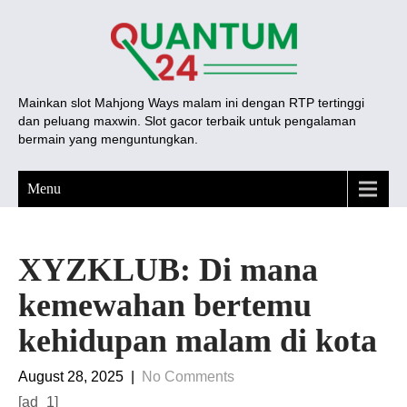
Mainkan slot Mahjong Ways malam ini dengan RTP tertinggi
dan peluang maxwin. Slot gacor terbaik untuk pengalaman
bermain yang menguntungkan.
Menu
XYZKLUB: Di mana
kemewahan bertemu
kehidupan malam di kota
August 28, 2025
|
No Comments
[ad_1]