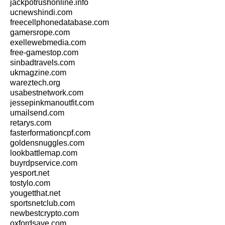
jackpotrushonline.info
ucnewshindi.com
freecellphonedatabase.com
gamersrope.com
exellewebmedia.com
free-gamestop.com
sinbadtravels.com
ukmagzine.com
wareztech.org
usabestnetwork.com
jessepinkmanoutfit.com
umailsend.com
retarys.com
fasterformationcpf.com
goldensnuggles.com
lookbattlemap.com
buyrdpservice.com
yesport.net
tostylo.com
yougetthat.net
sportsnetclub.com
newbestcrypto.com
oxfordsave.com