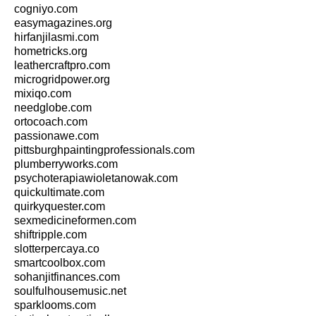
cogniyo.com
easymagazines.org
hirfanjilasmi.com
hometricks.org
leathercraftpro.com
microgridpower.org
mixiqo.com
needglobe.com
ortocoach.com
passionawe.com
pittsburghpaintingprofessionals.com
plumberryworks.com
psychoterapiawioletanowak.com
quickultimate.com
quirkyquester.com
sexmedicineformen.com
shiftripple.com
slotterpercaya.co
smartcoolbox.com
sohanjitfinances.com
soulfulhousemusic.net
sparklooms.com