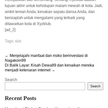
tujuan akhir untuk kehidupan malam mewah di kota. Jadi,
ambil teman Anda, kenakan sepatu dansa Anda, dan
bersiaplah untuk mengalami yang terbaik yang
ditawarkan kota di Xyzklub.
[ad_2]
Tags:
slot
Post
←
Menjelajahi manfaat dan risiko berinvestasi di
Nagakoin99
navigation
Di Balik Layar: Kisah Dewa89 dan kenaikan mereka
menjadi ketenaran internet
→
Search
Search
Recent Posts