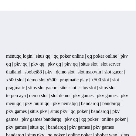
menuqq login
|
situs qq
|
qq poker online
|
qq poker online
|
pkv
qq
|
pkv qq
|
pkv qq
|
pkv qq
|
pkv qq
|
situs slot
|
slot server
thailand
|
sbobet88
|
pkv
|
demo slot
|
slot maxwin
|
slot gacor
|
x500 slot
|
demo slot x500
|
pragmatic play
|
x500 slot
|
slot
pragmatic
|
situs slot gacor
|
situs slot
|
situs slot
|
situs slot
terpercaya
|
demo slot
|
slot demo
|
pkv games
|
pkv games
|
pkv
menuqq
|
pkv murniqq
|
pkv hematqq
|
bandarqq
|
bandarqq
|
pkv games
|
situs pkv
|
situs pkv
|
qq poker
|
bandarqq
|
pkv
games
|
pkv games bandarqq
|
pkv qq
|
qq poker
|
online poker
|
pkv games
|
situs qq
|
bandarqq
|
pkv games
|
pkv games
bandarqq
|
situs pkv
|
qq poker
|
online poker
|
sbobet wap
|
situs