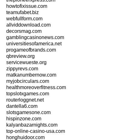
howtofixissue.com
teamufabet.biz
webfullform.com
allviddownload.com
decorsmag.com
gamblingcasinonews.com
universitiesofamerica.net
progameofbrands.com
qbreview.org
servicewueste.org
zippyrevs.com
matkanumbernow.com
myjobcirculars.com
healthmoreoverfitness.com
topslotxgames.com
routerloggnet.net
dantella6.com
slotsgamesone.com
hispinzone.com
kalyanbazarnights.com
top-online-casino-usa.com
honghuidoor.com