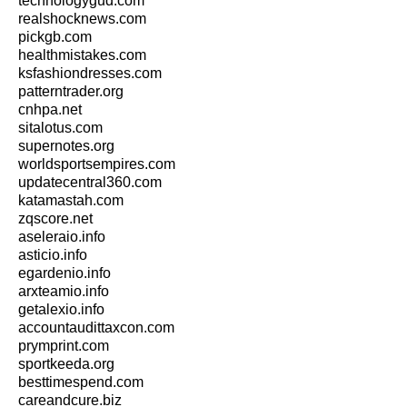
technologygud.com
realshocknews.com
pickgb.com
healthmistakes.com
ksfashiondresses.com
patterntrader.org
cnhpa.net
sitalotus.com
supernotes.org
worldsportsempires.com
updatecentral360.com
katamastah.com
zqscore.net
aseleraio.info
asticio.info
egardenio.info
arxteamio.info
getalexio.info
accountaudittaxcon.com
prymprint.com
sportkeeda.org
besttimespend.com
careandcure.biz