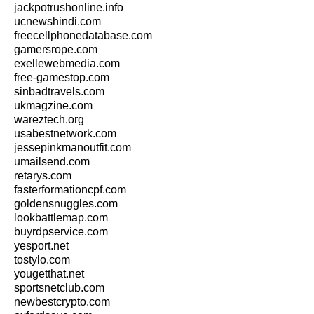
jackpotrushonline.info
ucnewshindi.com
freecellphonedatabase.com
gamersrope.com
exellewebmedia.com
free-gamestop.com
sinbadtravels.com
ukmagzine.com
wareztech.org
usabestnetwork.com
jessepinkmanoutfit.com
umailsend.com
retarys.com
fasterformationcpf.com
goldensnuggles.com
lookbattlemap.com
buyrdpservice.com
yesport.net
tostylo.com
yougetthat.net
sportsnetclub.com
newbestcrypto.com