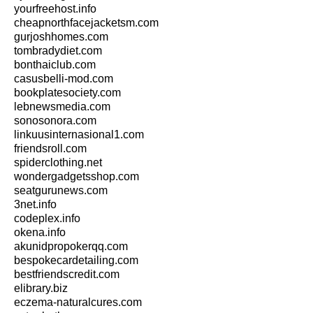
yourfreehost.info
cheapnorthfacejacketsm.com
gurjoshhomes.com
tombradydiet.com
bonthaiclub.com
casusbelli-mod.com
bookplatesociety.com
lebnewsmedia.com
sonosonora.com
linkuusinternasional1.com
friendsroll.com
spiderclothing.net
wondergadgetsshop.com
seatgurunews.com
3net.info
codeplex.info
okena.info
akunidpropokerqq.com
bespokecardetailing.com
bestfriendscredit.com
elibrary.biz
eczema-naturalcures.com