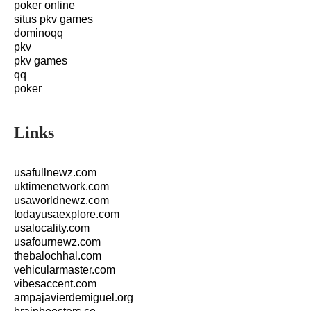
poker online
situs pkv games
dominoqq
pkv
pkv games
qq
poker
Links
usafullnewz.com
uktimenetwork.com
usaworldnewz.com
todayusaexplore.com
usalocality.com
usafournewz.com
thebalochhal.com
vehicularmaster.com
vibesaccent.com
ampajavierdemiguel.org