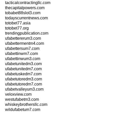
tacticalcontractingllc.com
thecapitalpowers.com
tobabet88slot3.com
todayscurrentnews.com
totobet77.asia
totobet77.org
trendingpublication.com
ufabettererum3.com
ufabettermentm4.com
ufabettersum7.com
ufabettinwm7.com
ufabettinwum3.com
ufabetunitedm3.com
ufabetunitedm7.com
ufabetuskedm7.com
ufabetutoredm3.com
ufabetutoredm7.com
ufabetvalleyum3.com
veloxview.com
westufabetm3.com
whiskeybrothersllc.com
wildufabetum7.com