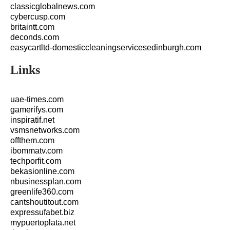
classicglobalnews.com
cybercusp.com
britaintt.com
deconds.com
easycartltd-domesticcleaningservicesedinburgh.com
Links
uae-times.com
gamerifys.com
inspiratif.net
vsmsnetworks.com
offthem.com
ibommatv.com
techporfit.com
bekasionline.com
nbusinessplan.com
greenlife360.com
cantshoutitout.com
expressufabet.biz
mypuertoplata.net