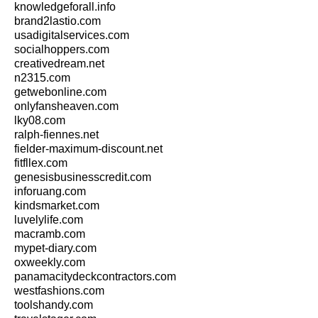
knowledgeforall.info
brand2lastio.com
usadigitalservices.com
socialhoppers.com
creativedream.net
n2315.com
getwebonline.com
onlyfansheaven.com
lky08.com
ralph-fiennes.net
fielder-maximum-discount.net
fitfllex.com
genesisbusinesscredit.com
inforuang.com
kindsmarket.com
luvelylife.com
macramb.com
mypet-diary.com
oxweekly.com
panamacitydeckcontractors.com
westfashions.com
toolshandy.com