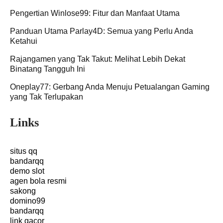
Pengertian Winlose99: Fitur dan Manfaat Utama
Panduan Utama Parlay4D: Semua yang Perlu Anda
Ketahui
Rajangamen yang Tak Takut: Melihat Lebih Dekat
Binatang Tangguh Ini
Oneplay77: Gerbang Anda Menuju Petualangan Gaming
yang Tak Terlupakan
Links
situs qq
bandarqq
demo slot
agen bola resmi
sakong
domino99
bandarqq
link gacor