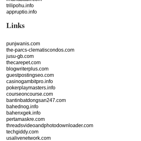
trilipohu.info
appruptio.info
Links
punjwanis.com
the-parcs-clematiscondos.com
jusu-gb.com
thecarepet.com
blogwriterplus.com
guestpostingseo.com
casinogambitpro.info
pokerplaymasters.info
courseoncourse.com
bantinbatdongsan247.com
bahednog.info
bahenxgek.info
pertamaskre.com
threadsvideoandphotodownloader.com
techgiddy.com
usalivenetwork.com