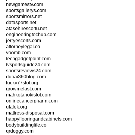
newgamestv.com
sportsgallerys.com
sportsmirrors.net
datasports.net
atasehirescortu.net
engineeringtechub.com
jerryescorts.com
attorneylegal.co
voomb.com
techgadgetpoint.com
tvsportsguide24.com
sportsreviews24.com
dubai360blog.com
lucky77slot.org
growmefast.com
mahkotahokislot.com
onlinecancerpharm.com
ufalek.org
mattress-disposal.com
happyflooringandcabinets.com
bodybuildinglife.co
qrdoggy.com