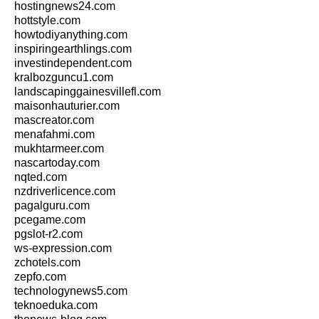
hostingnews24.com
hottstyle.com
howtodiyanything.com
inspiringearthlings.com
investindependent.com
kralbozguncu1.com
landscapinggainesvillefl.com
maisonhauturier.com
mascreator.com
menafahmi.com
mukhtarmeer.com
nascartoday.com
nqted.com
nzdriverlicence.com
pagalguru.com
pcegame.com
pgslot-r2.com
ws-expression.com
zchotels.com
zepfo.com
technologynews5.com
teknoeduka.com