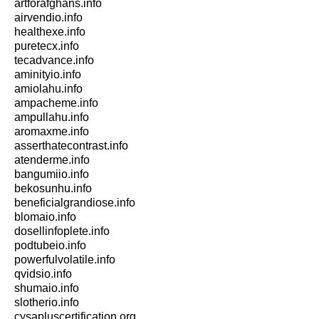
artforafghans.info
airvendio.info
healthexe.info
puretecx.info
tecadvance.info
aminityio.info
amiolahu.info
ampacheme.info
ampullahu.info
aromaxme.info
asserthatecontrast.info
atenderme.info
bangumiio.info
bekosunhu.info
beneficialgrandiose.info
blomaio.info
dosellinfoplete.info
podtubeio.info
powerfulvolatile.info
qvidsio.info
shumaio.info
slotherio.info
cysapluscertification.org