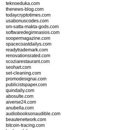
teknoeduka.com
thenews-blog.com
todaycryptotimes.com
usabonuscodes.com
sm-satta-makta-gods.com
softwaredegimnasios.com
soopermagazine.com
spacecoastdailys.com
readytrademark.com
renovationsrated.com
scoziarestaurant.com
seohart.com
set-cleaning.com
promodesignai.com
publicistspaper.com
quindaily.com
abosulte.com
aiverse24.com
anubella.com
audiobooksonaudible.com
beautenetwork.com
bitcoin-tracing.com