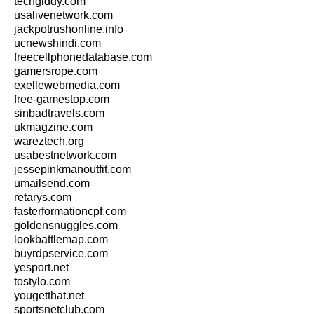
techgiddy.com
usalivenetwork.com
jackpotrushonline.info
ucnewshindi.com
freecellphonedatabase.com
gamersrope.com
exellewebmedia.com
free-gamestop.com
sinbadtravels.com
ukmagzine.com
wareztech.org
usabestnetwork.com
jessepinkmanoutfit.com
umailsend.com
retarys.com
fasterformationcpf.com
goldensnuggles.com
lookbattlemap.com
buyrdpservice.com
yesport.net
tostylo.com
yougetthat.net
sportsnetclub.com