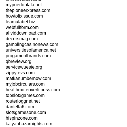
mypuertoplata.net
thepioneerxpress.com
howtofixissue.com
teamufabet.biz
webfullform.com
allviddownload.com
decorsmag.com
gamblingcasinonews.com
universitiesofamerica.net
progameofbrands.com
qbreview.org
servicewueste.org
zippyrevs.com
matkanumbernow.com
myjobcirculars.com
healthmoreoverfitness.com
topslotxgames.com
routerloggnet.net
dantella6.com
slotsgamesone.com
hispinzone.com
kalyanbazarnights.com