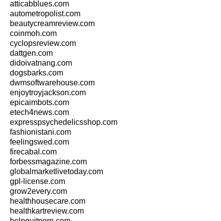
atticabblues.com
autometropolist.com
beautycreamreview.com
coinmoh.com
cyclopsreview.com
dattgen.com
didoivatnang.com
dogsbarks.com
dwmsoftwarehouse.com
enjoytroyjackson.com
epicaimbots.com
etech4news.com
expresspsychedelicsshop.com
fashionistani.com
feelingswed.com
firecabal.com
forbessmagazine.com
globalmarketlivetoday.com
gpl-license.com
grow2every.com
healthhousecare.com
healthkartreview.com
helpquitporn.com