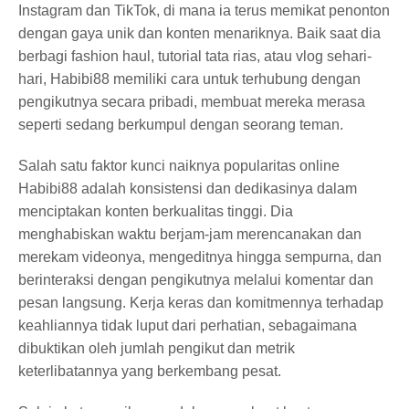
Instagram dan TikTok, di mana ia terus memikat penonton
dengan gaya unik dan konten menariknya. Baik saat dia
berbagi fashion haul, tutorial tata rias, atau vlog sehari-
hari, Habibi88 memiliki cara untuk terhubung dengan
pengikutnya secara pribadi, membuat mereka merasa
seperti sedang berkumpul dengan seorang teman.
Salah satu faktor kunci naiknya popularitas online
Habibi88 adalah konsistensi dan dedikasinya dalam
menciptakan konten berkualitas tinggi. Dia
menghabiskan waktu berjam-jam merencanakan dan
merekam videonya, mengeditnya hingga sempurna, dan
berinteraksi dengan pengikutnya melalui komentar dan
pesan langsung. Kerja keras dan komitmennya terhadap
keahliannya tidak luput dari perhatian, sebagaimana
dibuktikan oleh jumlah pengikut dan metrik
keterlibatannya yang berkembang pesat.