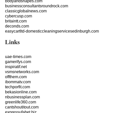
bodyandshapes.com
businessconsultantsroundrock.com
classicglobalnews.com
cybercusp.com
britaintt.com
deconds.com
easycartltd-domesticcleaningservicesedinburgh.com
Links
uae-times.com
gamerifys.com
inspiratif.net
vsmsnetworks.com
offthem.com
ibommatv.com
techporfit.com
bekasionline.com
nbusinessplan.com
greenlife360.com
cantshoutitout.com
expressufabet.biz