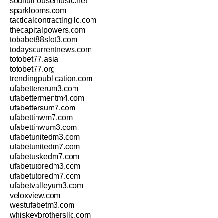
soulfulhousemusic.net
sparklooms.com
tacticalcontractingllc.com
thecapitalpowers.com
tobabet88slot3.com
todayscurrentnews.com
totobet77.asia
totobet77.org
trendingpublication.com
ufabettererum3.com
ufabettermentm4.com
ufabettersum7.com
ufabettinwm7.com
ufabettinwum3.com
ufabetunitedm3.com
ufabetunitedm7.com
ufabetuskedm7.com
ufabetutoredm3.com
ufabetutoredm7.com
ufabetvalleyum3.com
veloxview.com
westufabetm3.com
whiskeybrothersllc.com