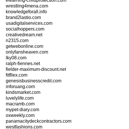
elearning-childprotection.com
wrestling4mena.com
knowledgeforall.info
brand2lastio.com
usadigitalservices.com
socialhoppers.com
creativedream.net
n2315.com
getwebonline.com
onlyfansheaven.com
lky08.com
ralph-fiennes.net
fielder-maximum-discount.net
fitfllex.com
genesisbusinesscredit.com
inforuang.com
kindsmarket.com
luvelylife.com
macramb.com
mypet-diary.com
oxweekly.com
panamacitydeckcontractors.com
westfashions.com