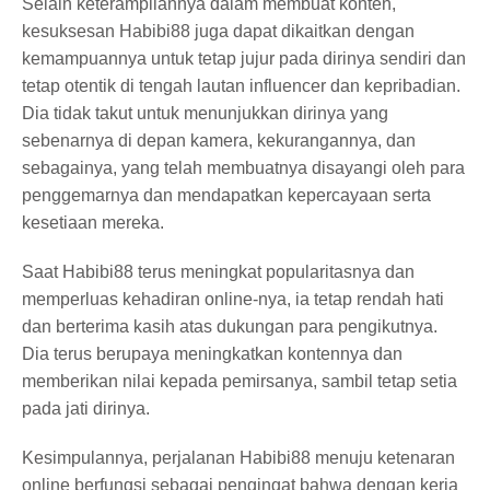
Selain keterampilannya dalam membuat konten,
kesuksesan Habibi88 juga dapat dikaitkan dengan
kemampuannya untuk tetap jujur ​​pada dirinya sendiri dan
tetap otentik di tengah lautan influencer dan kepribadian.
Dia tidak takut untuk menunjukkan dirinya yang
sebenarnya di depan kamera, kekurangannya, dan
sebagainya, yang telah membuatnya disayangi oleh para
penggemarnya dan mendapatkan kepercayaan serta
kesetiaan mereka.
Saat Habibi88 terus meningkat popularitasnya dan
memperluas kehadiran online-nya, ia tetap rendah hati
dan berterima kasih atas dukungan para pengikutnya.
Dia terus berupaya meningkatkan kontennya dan
memberikan nilai kepada pemirsanya, sambil tetap setia
pada jati dirinya.
Kesimpulannya, perjalanan Habibi88 menuju ketenaran
online berfungsi sebagai pengingat bahwa dengan kerja