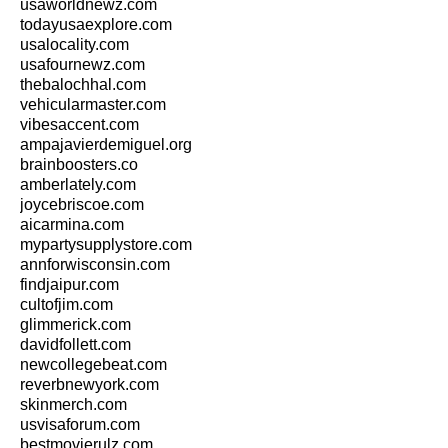
usaworldnewz.com
todayusaexplore.com
usalocality.com
usafournewz.com
thebalochhal.com
vehicularmaster.com
vibesaccent.com
ampajavierdemiguel.org
brainboosters.co
amberlately.com
joycebriscoe.com
aicarmina.com
mypartysupplystore.com
annforwisconsin.com
findjaipur.com
cultofjim.com
glimmerick.com
davidfollett.com
newcollegebeat.com
reverbnewyork.com
skinmerch.com
usvisaforum.com
bestmovierulz.com