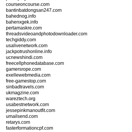
courseoncourse.com
bantinbatdongsan247.com
bahednog.info
bahenxgek.info
pertamaskre.com
threadsvideoandphotodownloader.com
techgiddy.com
usalivenetwork.com
jackpotrushonline.info
ucnewshindi.com
freecellphonedatabase.com
gamersrope.com
exellewebmedia.com
free-gamestop.com
sinbadtravels.com
ukmagzine.com
wareztech.org
usabestnetwork.com
jessepinkmanoutfit.com
umailsend.com
retarys.com
fasterformationcpf.com