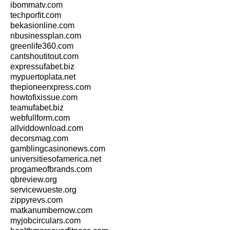
ibommatv.com
techporfit.com
bekasionline.com
nbusinessplan.com
greenlife360.com
cantshoutitout.com
expressufabet.biz
mypuertoplata.net
thepioneerxpress.com
howtofixissue.com
teamufabet.biz
webfullform.com
allviddownload.com
decorsmag.com
gamblingcasinonews.com
universitiesofamerica.net
progameofbrands.com
qbreview.org
servicewueste.org
zippyrevs.com
matkanumbernow.com
myjobcirculars.com