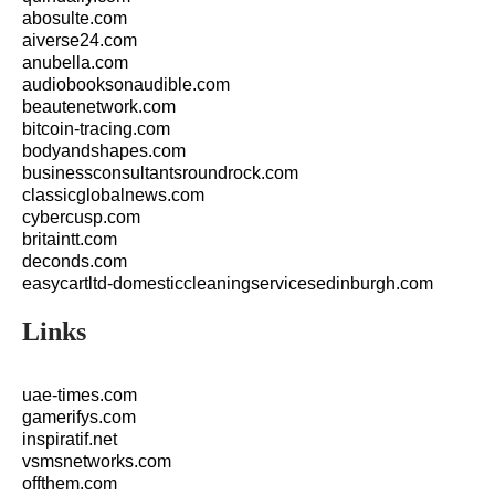
abosulte.com
aiverse24.com
anubella.com
audiobooksonaudible.com
beautenetwork.com
bitcoin-tracing.com
bodyandshapes.com
businessconsultantsroundrock.com
classicglobalnews.com
cybercusp.com
britaintt.com
deconds.com
easycartltd-domesticcleaningservicesedinburgh.com
Links
uae-times.com
gamerifys.com
inspiratif.net
vsmsnetworks.com
offthem.com