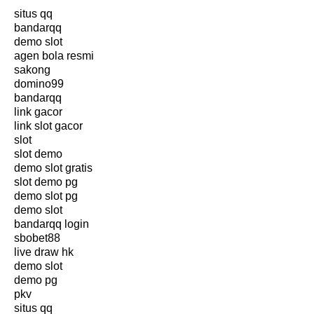
situs qq
bandarqq
demo slot
agen bola resmi
sakong
domino99
bandarqq
link gacor
link slot gacor
slot
slot demo
demo slot gratis
slot demo pg
demo slot pg
demo slot
bandarqq login
sbobet88
live draw hk
demo slot
demo pg
pkv
situs qq