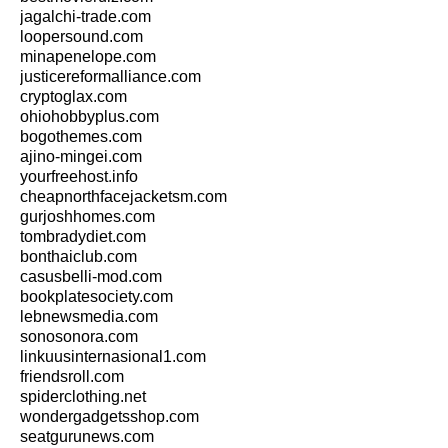
jagalchi-trade.com
loopersound.com
minapenelope.com
justicereformalliance.com
cryptoglax.com
ohiohobbyplus.com
bogothemes.com
ajino-mingei.com
yourfreehost.info
cheapnorthfacejacketsm.com
gurjoshhomes.com
tombradydiet.com
bonthaiclub.com
casusbelli-mod.com
bookplatesociety.com
lebnewsmedia.com
sonosonora.com
linkuusinternasional1.com
friendsroll.com
spiderclothing.net
wondergadgetsshop.com
seatgurunews.com