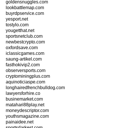
goldensnuggles.com
lookbattlemap.com
buyrdpservice.com
yesport.net
tostylo.com
yougetthat.net
sportsnetclub.com
newbestcrypto.com
oxfordsave.com
iclassicgames.com
saung-artikel.com
fasthokivip2.com
observersports.com
cryptominingplus.com
aquinoticiaspe.com
longhairedfrenchbulldog.com
lawyersforhire.co
businemarket.com
matahari88play.net
moneydescriptor.com
youthsmagazine.com
painaidee.net
sportsdarkest.com