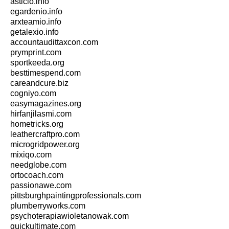
asticio.info
egardenio.info
arxteamio.info
getalexio.info
accountaudittaxcon.com
prymprint.com
sportkeeda.org
besttimespend.com
careandcure.biz
cogniyo.com
easymagazines.org
hirfanjilasmi.com
hometricks.org
leathercraftpro.com
microgridpower.org
mixiqo.com
needglobe.com
ortocoach.com
passionawe.com
pittsburghpaintingprofessionals.com
plumberryworks.com
psychoterapiawioletanowak.com
quickultimate.com