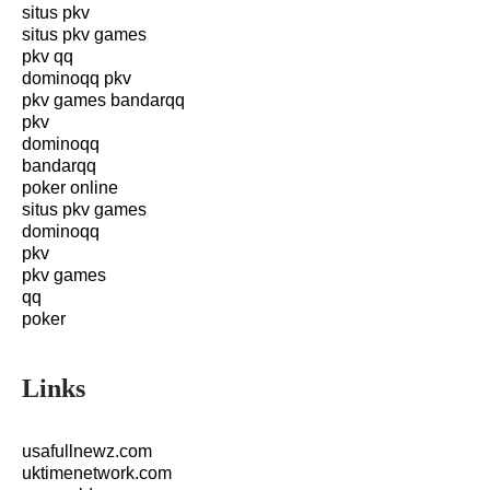
situs pkv
situs pkv games
pkv qq
dominoqq pkv
pkv games bandarqq
pkv
dominoqq
bandarqq
poker online
situs pkv games
dominoqq
pkv
pkv games
qq
poker
Links
usafullnewz.com
uktimenetwork.com