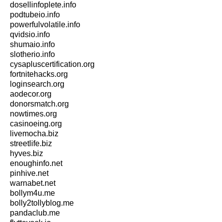
dosellinfoplete.info
podtubeio.info
powerfulvolatile.info
qvidsio.info
shumaio.info
slotherio.info
cysapluscertification.org
fortnitehacks.org
loginsearch.org
aodecor.org
donorsmatch.org
nowtimes.org
casinoeing.org
livemocha.biz
streetlife.biz
hyves.biz
enoughinfo.net
pinhive.net
warnabet.net
bollym4u.me
bolly2tollyblog.me
pandaclub.me