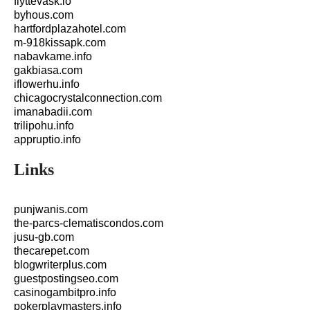
flyttevask.io
byhous.com
hartfordplazahotel.com
m-918kissapk.com
nabavkame.info
gakbiasa.com
iflowerhu.info
chicagocrystalconnection.com
imanabadii.com
trilipohu.info
appruptio.info
Links
punjwanis.com
the-parcs-clematiscondos.com
jusu-gb.com
thecarepet.com
blogwriterplus.com
guestpostingseo.com
casinogambitpro.info
pokerplaymasters.info