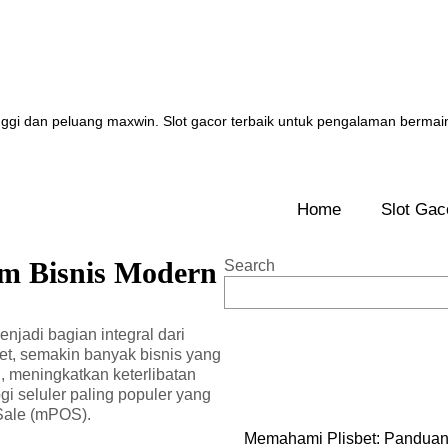
nggi dan peluang maxwin. Slot gacor terbaik untuk pengalaman berma
Home
Slot Gac
am Bisnis Modern
Search
enjadi bagian integral dari
let, semakin banyak bisnis yang
, meningkatkan keterlibatan
gi seluler paling populer yang
 Sale (mPOS).
Memahami Plisbet: Panduan