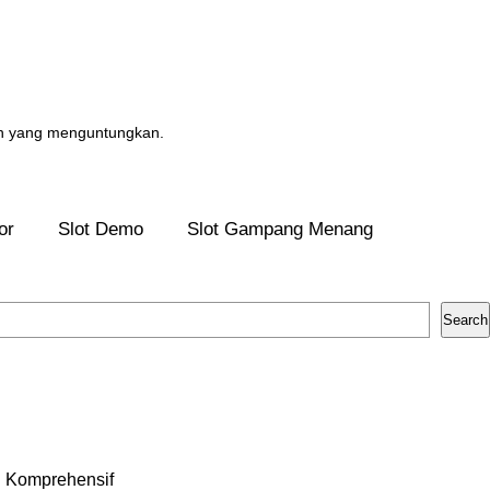
in yang menguntungkan.
or
Slot Demo
Slot Gampang Menang
Search
 Komprehensif