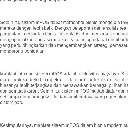
Selain itu, sistem mPOS dapat membantu bisnis mengelola inve
mereka dengan lebih baik. Dengan pelaporan dan analisis real-
penjualan, memantau tingkat inventaris, dan membuat keputusa
mengoptimalkan operasi mereka. Data ini juga dapat membantu 
yang perlu ditingkatkan dan mengembangkan strategi pemasara
mendorong penjualan.
Manfaat lain dari sistem mPOS adalah efektivitas biayanya. Sis
mahal untuk dibeli dan dipelihara, terutama untuk usaha kecil. 
biasanya lebih terjangkau dan menawarkan berbagai pilihan h
dari semua ukuran. Selain itu, sistem mPOS mudah diatur dan 
sehingga mengurangi waktu dan sumber daya yang diperluka
sistem baru.
Kesimpulannya, manfaat sistem mPOS dalam bisnis modern su