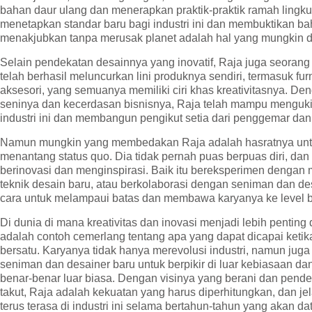
bahan daur ulang dan menerapkan praktik-praktik ramah lingk
menetapkan standar baru bagi industri ini dan membuktikan b
menakjubkan tanpa merusak planet adalah hal yang mungkin d
Selain pendekatan desainnya yang inovatif, Raja juga seorang
telah berhasil meluncurkan lini produknya sendiri, termasuk fur
aksesori, yang semuanya memiliki ciri khas kreativitasnya. 
seninya dan kecerdasan bisnisnya, Raja telah mampu mengukir 
industri ini dan membangun pengikut setia dari penggemar da
Namun mungkin yang membedakan Raja adalah hasratnya unt
menantang status quo. Dia tidak pernah puas berpuas diri, dan
berinovasi dan menginspirasi. Baik itu bereksperimen dengan 
teknik desain baru, atau berkolaborasi dengan seniman dan des
cara untuk melampaui batas dan membawa karyanya ke level b
Di dunia di mana kreativitas dan inovasi menjadi lebih pentin
adalah contoh cemerlang tentang apa yang dapat dicapai ketik
bersatu. Karyanya tidak hanya merevolusi industri, namun juga
seniman dan desainer baru untuk berpikir di luar kebiasaan d
benar-benar luar biasa. Dengan visinya yang berani dan pende
takut, Raja adalah kekuatan yang harus diperhitungkan, dan 
terus terasa di industri ini selama bertahun-tahun yang akan da