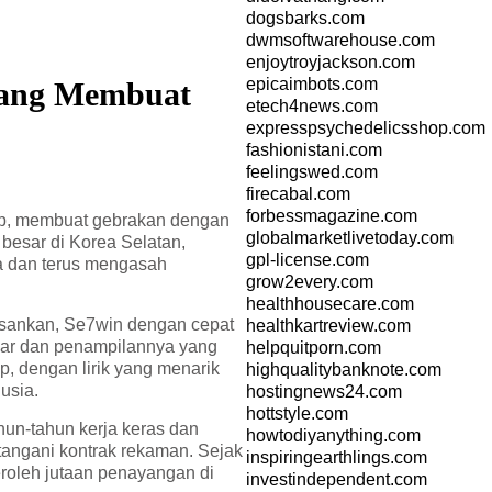
dogsbarks.com
dwmsoftwarehouse.com
enjoytroyjackson.com
epicaimbots.com
yang Membuat
etech4news.com
expresspsychedelicsshop.com
fashionistani.com
feelingswed.com
firecabal.com
forbessmagazine.com
pop, membuat gebrakan dengan
globalmarketlivetoday.com
 besar di Korea Selatan,
gpl-license.com
 dan terus mengasah
grow2every.com
healthhousecare.com
esankan, Se7win dengan cepat
healthkartreview.com
lar dan penampilannya yang
helpquitporn.com
, dengan lirik yang menarik
highqualitybanknote.com
usia.
hostingnews24.com
hottstyle.com
hun-tahun kerja keras dan
howtodiyanything.com
tangani kontrak rekaman. Sejak
inspiringearthlings.com
peroleh jutaan penayangan di
investindependent.com