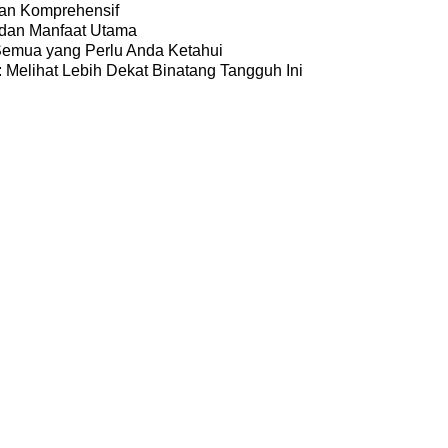
an Komprehensif
r dan Manfaat Utama
emua yang Perlu Anda Ketahui
 Melihat Lebih Dekat Binatang Tangguh Ini