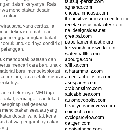
tsutsuji-parkin.com
ungan dalam karyanya, Raja
agharab.com
ahwa menciptakan desain
cheapammousa.com
ilakukan.
thepositiveladiessoccerclub.co
recetasdecocinafaciles.com
 wirausaha yang cerdas. Ia
naildesignsidea.net
nitur, dekorasi rumah, dan
greatpai.com
Dengan menggabungkan bakat
paperlanterntheatre.org
ceruk untuk dirinya sendiri di
freeworshipnetwork.com
n pelanggan.
watercraftllc.com
uk mendobrak batasan dan
abourge.com
 terus mencari cara baru untuk
afiliixs.com
material baru, mengeksplorasi
alharammallz.com
ainer lain, Raja selalu mencari
americanbulletins.com
erikutnya.
asespares.com
arabianstime.com
g dari sebelumnya, MM Raja
atticabblues.com
a bakat, semangat, dan tekad
autometropolist.com
 menginspirasi generasi
beautycreamreview.com
an menciptakan sesuatu yang
coinmoh.com
katan desain yang tak kenal
cyclopsreview.com
jelas bahwa pengaruhnya akan
dattgen.com
tang.
didoivatnang.com