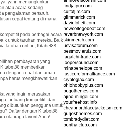
annforwisconsin.com
ngnya, yang memungkinkan
findjaipur.com
an atau acara sedang
cultofjim.com
da pengalaman bertaruh,
glimmerick.com
usan cepat tentang di mana
davidfollett.com
newcollegebeat.com
reverbnewyork.com
kompetitif pada berbagai acara
skinmerch.com
aik untuk taruhan mereka. Baik
usvisaforum.com
a taruhan online, Kitabet88
bestmovierulz.com
jagalchi-trade.com
pilihan pembayaran yang
loopersound.com
t, Kitabet88 memberikan
minapenelope.com
na dengan cepat dan aman.
justicereformalliance.com
tanpa harus mengkhawatirkan
cryptoglax.com
ohiohobbyplus.com
bogothemes.com
eka yang ingin merasakan
ajino-mingei.com
ga, peluang kompetitif, dan
yourfreehost.info
ng dibutuhkan pengguna untuk
cheapnorthfacejacketsm.com
gu? Daftar dengan Kitabet88
gurjoshhomes.com
ra olahraga favorit Anda!
tombradydiet.com
bonthaiclub.com